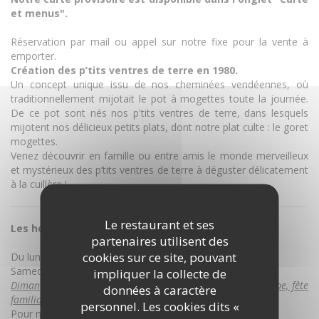
et menus".
Réservation par mail ou appel sur notre fixe pour la vente à
emporter.
Création des p’tits ventres de terre en 1980.
Un concept unique issu de nos cheminées vendéennes, où
traditionnellement mijotait le pot à mogettes toute la journée.
De ce pot sont nés nos p'tits ventres de terre, dans lesquels
mijotent nos délicieux petits plats, dont notre plat culte : le goret
mogettes.
Venez découvrir en famille ou entre amis le monde merveilleux
et mystérieux des p’tits ventres de terre à déguster délicatement
à la cuillère !
Le restaurant et ses
Les horaires des P’tits ventres de terre :
partenaires utilisent des
cookies sur ce site, pouvant
Du lundi au vendredi: 12h00-14h00 ; 19h00-21h15
Samedi: 12h00-14h00 ; 19h00-21h15
impliquer la collecte de
Dimanche et jours fériés ( exceptionnel, pour repas / groupe, fête
données à caractère
familiale à partir de 50 personnes)
personnel. Les cookies dits «
Pour nous contacter : ptits-ventres-de-terre@orange.fr