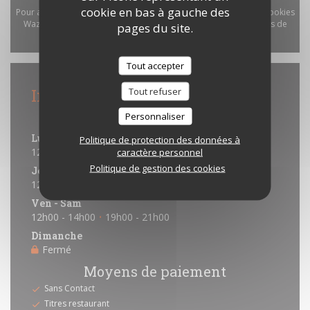
cookie en bas à gauche des
Pour afficher la carte interactive Waze, vous devez accepter les cookies
Waze Map (Google). Ces cookies peuvent collecter des données de
pages du site.
navigation et de localisation.
Autoriser
Tout accepter
Infos pratiques
Tout refuser
Horaires
Personnaliser
Lun
-
Mer
Politique de protection des données à
12h00 - 14h00
19h00 - 20h30
caractère personnel
•
Politique de gestion des cookies
Jeudi
12h00 - 14h00
19h00 - 20h45
•
Ven
-
Sam
12h00 - 14h00
19h00 - 21h00
•
Dimanche
Fermé
Moyens de paiement
Sans Contact
Titres restaurant