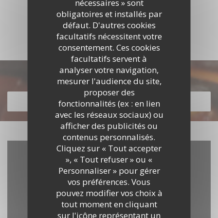
nécessaires » sont
obligatoires et installés par
DÉCOUVRIR LE LIEU
défaut. D'autres cookies
facultatifs nécessitent votre
consentement. Ces cookies
facultatifs servent à
analyser votre navigation,
Découvrir notre carte
mesurer l'audience du site,
proposer des
DÉCOUVRIR NOTRE CARTE
fonctionnalités (ex : en lien
avec les réseaux sociaux) ou
afficher des publicités ou
contenus personnalisés.
Cliquez sur « Tout accepter
», « Tout refuser » ou «
Personnaliser » pour gérer
vos préférences. Vous
pouvez modifier vos choix à
tout moment en cliquant
sur l'icône représentant un