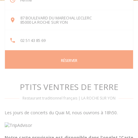
Fermé
87 BOULEVARD DU MARECHAL LECLERC
((ouvre une nouvelle fenêtre))
85000 LA ROCHE SUR YON
02 51 43 85 69
RÉSERVER
PTITS VENTRES DE TERRE
Restaurant traditionnel français
|
LA ROCHE SUR YON
Les jours de concerts du Quai M, nous ouvrons à 18h50.
Notre carte provisoire est disponible dans l'onglet "Carte