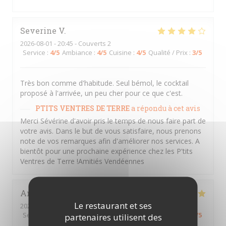
Severine
V
2026-08-01
- 20:45 - Couverts 2
Service
:
4
/5
Ambiance
:
4
/5
Cuisine
:
4
/5
Qualité / Prix
:
3
/5
Très bon comme d'habitude. Seul bémol, le cocktail
proposé à l'arrivée, un peu cher pour ce que c'est.
PTITS VENTRES DE TERRE
a répondu à cet avis
Merci Sévérine d'avoir pris le temps de nous faire part de
votre avis. Dans le but de vous satisfaire, nous prenons
note de vos remarques afin d'améliorer nos services. A
bientôt pour une prochaine expérience chez les P'tits
Ventres de Terre !Amitiés Vendéennes
Amandine
Q
Le restaurant et ses
2026-08-01
- 12:30 - Couverts 2
Service
:
5
/5
Ambiance
:
5
/5
Cuisine
:
5
/5
Qualité / Prix
:
5
/5
partenaires utilisent des