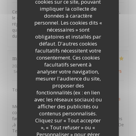
cookies sur ce site, pouvant
impliquer la collecte de
Ce restaurant est un hommage à la cuisine vendéenne,
données à caractère
le décor est rustique et la cuisine familiale, on s'est
personnel. Les cookies dits «
régalé, seul bémol pour le plat on aimerait plus de
nécessaires » sont
quantité ! Merci pour cette parenthèse enchantée hors
obligatoires et installés par
du temps
défaut. D'autres cookies
facultatifs nécessitent votre
consentement. Ces cookies
maryline
H
facultatifs servent à
2026-07-28
- 19:30 - Couverts 6
analyser votre navigation,
Service
:
5
/5
Ambiance
:
4
/5
Cuisine
:
4
/5
Qualité / Prix
:
4
/5
mesurer l'audience du site,
proposer des
Tout est extra , je recommande 👍
fonctionnalités (ex : en lien
avec les réseaux sociaux) ou
PTITS VENTRES DE TERRE
a répondu à cet avis
afficher des publicités ou
Merci Maryline d'avoir pris le temps de laisser un
commentaire ,nous souhaitons vous retrouver en
contenus personnalisés.
famille entre amis et partager des moments d'émotions
Cliquez sur « Tout accepter
,à la vendéennes . A bientôt au sein des P'tits Ventres De
», « Tout refuser » ou «
Terre. Amitiés Vendéennes
Personnaliser » pour gérer