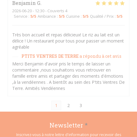
Benjamin
G
2026-06-20
- 12:30 - Couverts 4
Service
:
5
/5
Ambiance
:
5
/5
Cuisine
:
5
/5
Qualité / Prix
:
5
/5
Très bon accueil et repas délicieux! Le riz au lait est un
délice ! Un restaurant pour tous pour passer un moment
agréable
PTITS VENTRES DE TERRE
a répondu à cet avis
Merci Benjamin d'avoir pris le temps de laisser un
commentaire ,nous souhaitons vous retrouver en
famille entre amis et partager des moments d'émotions
,à la vendéennes . A bientôt au sein des P'tits Ventres De
Terre. Amitiés Vendéennes
1
2
3
Newsletter
*
Inscrivez-vous à notre lettre d'information pour recevoir des