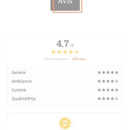
Avis
4.7
/5
Note moyenne —
2104 avis
Service
Ambiance
Cuisine
Qualité/Prix