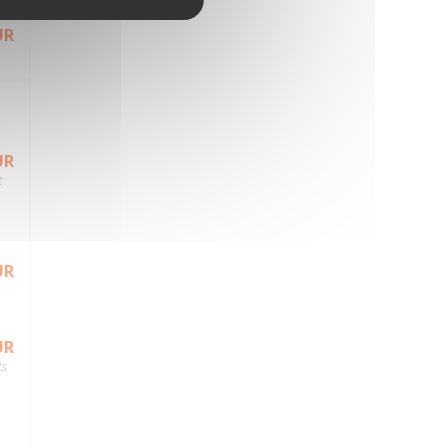
UR
UR
t
UR
UR
ts