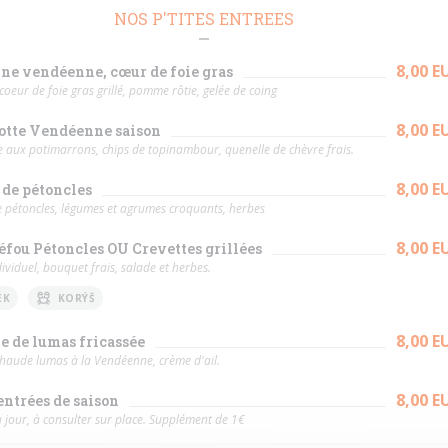
NOS P'TITES ENTREES
8,00 E
ne vendéenne, cœur de foie gras
coeur de foie gras grillé, pomme rôtie, gelée de coing
8,00 E
otte Vendéenne saison
e aux potimarrons, chips de topinambour, quenelle de chèvre frais.
8,00 E
 de pétoncles
e pétoncles, légumes et agrumes croquants, herbes
8,00 E
éfou Pétoncles OU Crevettes grillées
ividuel, bouquet frais, salade et herbes.
EK
KORÝŠ
8,00 E
e de lumas fricassée
chaude lumas à la Vendéenne, crème d'ail.
8,00 E
 entrées de saison
 jour, à consulter sur place. Supplément de 1€