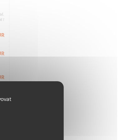
sé.
t !
UR
UR
UR
UR
vovat
UR
UR