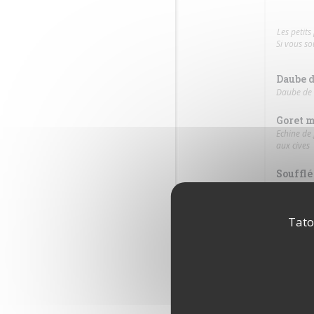
Les petit
Si vous s
Daube d
Daube de 
Goret m
Echine de 
aux cives
Soufflé
Soufflé de
Parmen
Tato
Parmentie
P'tits 
Plat végét
P'tits 
Plats du j