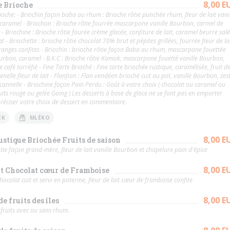
8,00 E
e Brioche
ioche: - Briochin façon baba au rhum : Brioche rôtie punchée rhum, fleur de lait vani
caramel - Briochon : Brioche rôtie fourrée mascarpone vanille Bourbon, carmel de
- Briochine : Brioche rôtie fourée crème glacée, confiture de lait, caramel beurre salé
t - Briochette : brioche rôtie chocolat 70% brut et pépites grillées, fourrée fleur de la
ranges confites - Briochin : brioche rôtie façon Baba au rhum, mascarpone fouettée
ourbon, caramel - B.K.C : Brioche rôtie Kamok, mascarpone fouetté vanille Bourbon,
 café torréfié - Fine Tarte Brioché : Fine tarte briochée rustique, caramélisée, fruit d
enelle fleur de lait - Flanfion : Flan vendéen brioché cuit au pot, vanille Bourbon, zes
 cannelle - Briochine façon Pain Perdu : Goût à votre choix ( chocolat ou caramel ou
uits rouge ou gelée Going ) Les desserts à base de glace ne se font pas en emporter
réciser votre choix de dessert en commentaire.
EK
MLÉKO
8,00 E
ustique Briochée Fruits de saison
e façon grand-mère, fleur de lait vanille Bourbon et chapelure pain d'épice
8,00 E
t Chocolat cœur de Framboise
ocolat cuit et servi en poterine, fleur de lait cœur de framboise confite
8,00 E
de fruits des îles
fruits avec ou sans rhum.