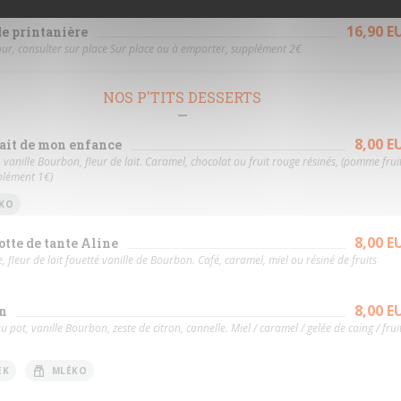
16,90 E
e printanière
our, consulter sur place Sur place ou à emporter, supplément 2€
NOS P'TITS DESSERTS
8,00 E
lait de mon enfance
t, vanille Bourbon, fleur de lait. Caramel, chocolat ou fruit rouge résinés, (pomme frui
plément 1€)
KO
8,00 E
otte de tante Aline
e, fleur de lait fouetté vanille de Bourbon. Café, caramel, miel ou résiné de fruits
8,00 E
on
au pot, vanille Bourbon, zeste de citron, cannelle. Miel / caramel / gelée de coing / frui
EK
MLÉKO