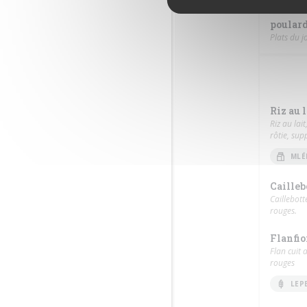
poulard
Plats du j
Riz au 
Riz au lai
rôtie, sup
MLÉ
Cailleb
Caillebott
rouges.
Flanfi
Flan cuit 
rouges
LEP