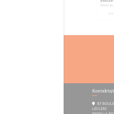
Résiné 
Résiné de 
Les
Kontaktujt
87 BOUL
LECLERC
85000 LA R