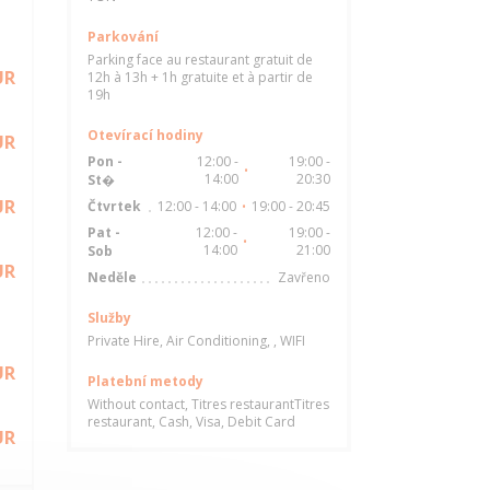
Parkování
Parking face au restaurant gratuit de
UR
12h à 13h + 1h gratuite et à partir de
19h
Otevírací hodiny
UR
Pon
-
12:00 -
19:00 -
•
14:00
20:30
St�
UR
12:00 - 14:00
19:00 - 20:45
Čtvrtek
•
Pat
-
12:00 -
19:00 -
•
14:00
21:00
Sob
UR
Zavřeno
Neděle
Služby
Private Hire, Air Conditioning, , WIFI
UR
Platební metody
Without contact, Titres restaurantTitres
restaurant, Cash, Visa, Debit Card
UR