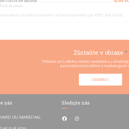
8,00 E
de fruits de saison
fruits de saison
 réservations de plats à emporter se font uniquement par APPEL SUR LE FIXE.
Zůstaňte v obraze
*
Přihlaste se k odběru našeho newsletteru a dostávej
personalizovaná sdělení a marketingové n
ODEBÍRAT
e nás
Sledujte nás
EVARD DU MARECHAL
Facebook ((otevře se v novém
Instagram ((otevře se v
((otevře se v novém okně))
OCHE SUR YON