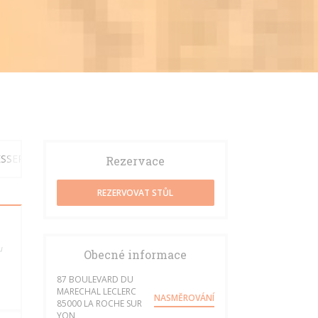
ESSERTS
Rezervace
REZERVOVAT STŮL
u
Obecné informace
87 BOULEVARD DU
MARECHAL LECLERC
NASMĚROVÁNÍ
85000 LA ROCHE SUR
((otevře se v novém okně))
YON