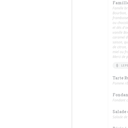
Famill
Famille br
Bourbon, 
framboise 
ou chocola
et dés d'o
vanille B
caramel de
saison, qu
de citron,
miel ou fr
Merci de p
LEP
Tarte R
Pomme rôti
Fondan
Fondant ch
Salade 
Salade de 