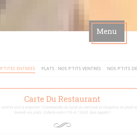
Menu
P'TITES ENTREES
PLATS : NOS P'TITS VENTRES
NOS P'TITS D
Carte Du Restaurant
's ventres sont à emporter ! Commandez du lundi au mercredi et récupérez du Jeudi a
Samedi vos plats. Collecte entre 11h et 13h30. Bon Appétit !