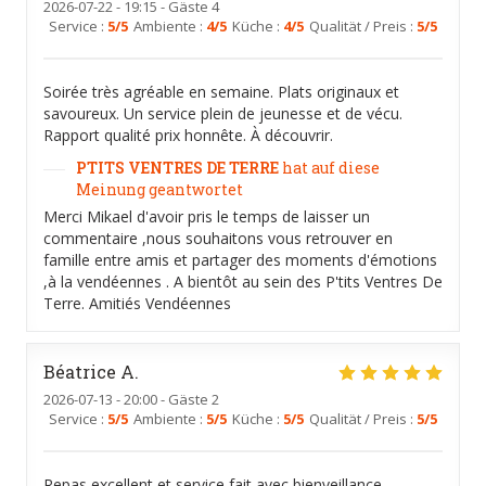
2026-07-22
- 19:15 - Gäste 4
Service
:
5
/5
Ambiente
:
4
/5
Küche
:
4
/5
Qualität / Preis
:
5
/5
Soirée très agréable en semaine. Plats originaux et
savoureux. Un service plein de jeunesse et de vécu.
Rapport qualité prix honnête. À découvrir.
PTITS VENTRES DE TERRE
hat auf diese
Meinung geantwortet
Merci Mikael d'avoir pris le temps de laisser un
commentaire ,nous souhaitons vous retrouver en
famille entre amis et partager des moments d'émotions
,à la vendéennes . A bientôt au sein des P'tits Ventres De
Terre. Amitiés Vendéennes
Béatrice
A
2026-07-13
- 20:00 - Gäste 2
Service
:
5
/5
Ambiente
:
5
/5
Küche
:
5
/5
Qualität / Preis
:
5
/5
Repas excellent et service fait avec bienveillance