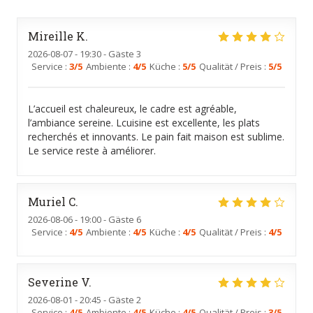
Mireille
K
2026-08-07
- 19:30 - Gäste 3
Service
:
3
/5
Ambiente
:
4
/5
Küche
:
5
/5
Qualität / Preis
:
5
/5
L’accueil est chaleureux, le cadre est agréable,
l’ambiance sereine. Lcuisine est excellente, les plats
recherchés et innovants. Le pain fait maison est sublime.
Le service reste à améliorer.
Muriel
C
2026-08-06
- 19:00 - Gäste 6
Service
:
4
/5
Ambiente
:
4
/5
Küche
:
4
/5
Qualität / Preis
:
4
/5
Severine
V
2026-08-01
- 20:45 - Gäste 2
Service
:
4
/5
Ambiente
:
4
/5
Küche
:
4
/5
Qualität / Preis
:
3
/5