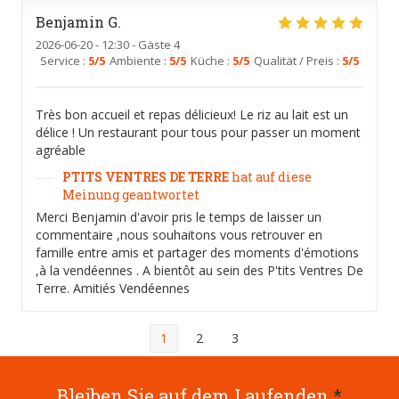
Benjamin
G
2026-06-20
- 12:30 - Gäste 4
Service
:
5
/5
Ambiente
:
5
/5
Küche
:
5
/5
Qualität / Preis
:
5
/5
Très bon accueil et repas délicieux! Le riz au lait est un
délice ! Un restaurant pour tous pour passer un moment
agréable
PTITS VENTRES DE TERRE
hat auf diese
Meinung geantwortet
Merci Benjamin d'avoir pris le temps de laisser un
commentaire ,nous souhaitons vous retrouver en
famille entre amis et partager des moments d'émotions
,à la vendéennes . A bientôt au sein des P'tits Ventres De
Terre. Amitiés Vendéennes
1
2
3
Bleiben Sie auf dem Laufenden
*