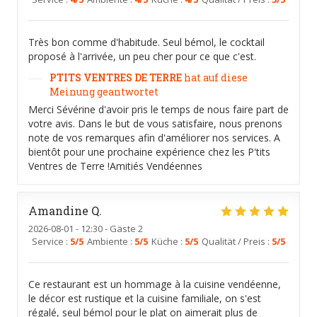
Très bon comme d'habitude. Seul bémol, le cocktail
proposé à l'arrivée, un peu cher pour ce que c'est.
PTITS VENTRES DE TERRE
hat auf diese
Meinung geantwortet
Merci Sévérine d'avoir pris le temps de nous faire part de
votre avis. Dans le but de vous satisfaire, nous prenons
note de vos remarques afin d'améliorer nos services. A
bientôt pour une prochaine expérience chez les P'tits
Ventres de Terre !Amitiés Vendéennes
Amandine
Q
2026-08-01
- 12:30 - Gäste 2
Service
:
5
/5
Ambiente
:
5
/5
Küche
:
5
/5
Qualität / Preis
:
5
/5
Ce restaurant est un hommage à la cuisine vendéenne,
le décor est rustique et la cuisine familiale, on s'est
régalé, seul bémol pour le plat on aimerait plus de