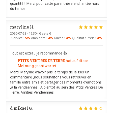
quantité ! Merci pour cette parenthèse enchantée hors
du temps
maryline
H
2026-07-28
- 19:30 - Gäste 6
Service
:
5
/5
Ambiente
:
4
/5
Küche
:
4
/5
Qualität / Preis
:
4
/5
Tout est extra , je recommande 👍
PTITS VENTRES DE TERRE
hat auf diese
Meinung geantwortet
Merci Maryline d'avoir pris le temps de laisser un
commentaire ,nous souhaitons vous retrouver en
famille entre amis et partager des moments d'émotions
,à la vendéennes . A bientôt au sein des P'tits Ventres De
Terre. Amitiés Vendéennes
d mikael
G