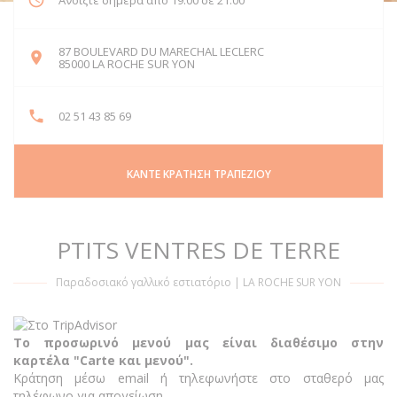
Ανοίξτε σήμερα από 19:00 σε 21:00
87 BOULEVARD DU MARECHAL LECLERC
((ανοίγει σε νέο παράθυρο))
85000 LA ROCHE SUR YON
02 51 43 85 69
ΚΆΝΤΕ ΚΡΆΤΗΣΗ ΤΡΑΠΕΖΙΟΎ
PTITS VENTRES DE TERRE
Παραδοσιακό γαλλικό εστιατόριο
|
LA ROCHE SUR YON
Το προσωρινό μενού μας είναι διαθέσιμο στην
καρτέλα "Carte και μενού".
Κράτηση μέσω email ή τηλεφωνήστε στο σταθερό μας
τηλέφωνο για απογείωση.