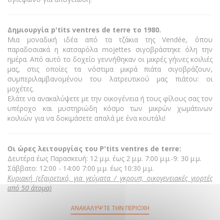
Δημιουργία p'tits ventres de terre το 1980.
Μια μοναδική ιδέα από τα τζάκια της Vendée, όπου
παραδοσιακά η κατσαρόλα mojettes σιγοβράστηκε όλη την
ημέρα. Από αυτό το δοχείο γεννήθηκαν οι μικρές γήινες κοιλιές
μας, στις οποίες τα νόστιμα μικρά πιάτα σιγοβράζουν,
συμπεριλαμβανομένου του λατρευτικού μας πιάτου: οι
μοχέτες.
Ελάτε να ανακαλύψετε με την οικογένεια ή τους φίλους σας τον
υπέροχο και μυστηριώδη κόσμο των μικρών χωμάτινων
κοιλιών για να δοκιμάσετε απαλά με ένα κουτάλι!
Οι ώρες λειτουργίας του P'tits ventres de terre:
Δευτέρα έως Παρασκευή: 12 μ.μ. έως 2 μ.μ. 7:00 μ.μ.-9: 30 μ.μ.
Σάββατο: 12:00 - 14:00 7:00 μ.μ. έως 10:30 μ.μ.
Κυριακή (εξαιρετικό, για γεύματα / γκρουπ, οικογενειακές γιορτές
από 50 άτομα)
ΑΝΑΚΑΛΎΨΤΕ ΤΗΝ ΠΕΡΙΟΧΉ