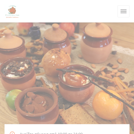
Πίνακας διαχείρισης "Μπισκότων" (Cookies)