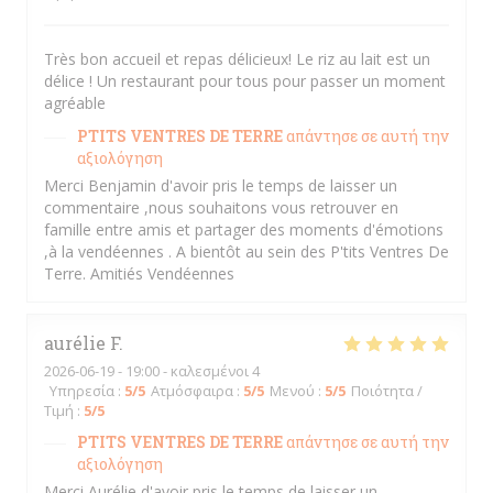
Très bon accueil et repas délicieux! Le riz au lait est un
délice ! Un restaurant pour tous pour passer un moment
agréable
PTITS VENTRES DE TERRE
απάντησε σε αυτή την
αξιολόγηση
Merci Benjamin d'avoir pris le temps de laisser un
commentaire ,nous souhaitons vous retrouver en
famille entre amis et partager des moments d'émotions
,à la vendéennes . A bientôt au sein des P'tits Ventres De
Terre. Amitiés Vendéennes
aurélie
F
2026-06-19
- 19:00 - καλεσμένοι 4
Υπηρεσία
:
5
/5
Ατμόσφαιρα
:
5
/5
Μενού
:
5
/5
Ποιότητα /
Τιμή
:
5
/5
PTITS VENTRES DE TERRE
απάντησε σε αυτή την
αξιολόγηση
Merci Aurélie d'avoir pris le temps de laisser un