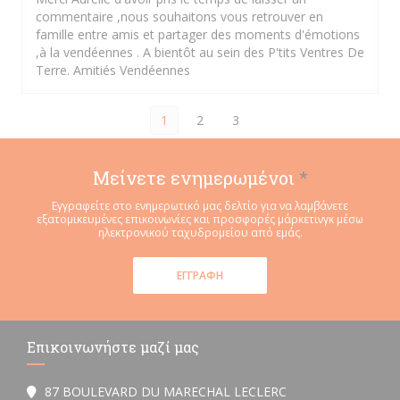
commentaire ,nous souhaitons vous retrouver en
famille entre amis et partager des moments d'émotions
,à la vendéennes . A bientôt au sein des P'tits Ventres De
Terre. Amitiés Vendéennes
1
2
3
Μείνετε ενημερωμένοι
*
Εγγραφείτε στο ενημερωτικό μας δελτίο για να λαμβάνετε
εξατομικευμένες επικοινωνίες και προσφορές μάρκετινγκ μέσω
ηλεκτρονικού ταχυδρομείου από εμάς.
ΕΓΓΡΑΦΉ
Επικοινωνήστε μαζί μας
87 BOULEVARD DU MARECHAL LECLERC