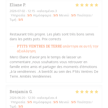
Eliane
P
2026-07-02
- 12:15 - καλεσμένοι 3
Υπηρεσία
:
5
/5
Ατμόσφαιρα
:
5
/5
Μενού
:
5
/5
Ποιότητα /
Τιμή
:
5
/5
Restaurant très propre. Les plats sont très bons servis
dans les petits pots. Prix corrects
PTITS VENTRES DE TERRE
απάντησε σε αυτή την
αξιολόγηση
Merci Eliane d'avoir pris le temps de laisser un
commentaire ,nous souhaitons vous retrouver en
famille entre amis et partager des moments d'émotions
,à la vendéennes . A bientôt au sein des P'tits Ventres De
Terre. Amitiés Vendéennes
Benjamin
G
2026-06-20
- 12:30 - καλεσμένοι 4
Υπηρεσία
:
5
/5
Ατμόσφαιρα
:
5
/5
Μενού
:
5
/5
Ποιότητα /
Τιμή
:
5
/5