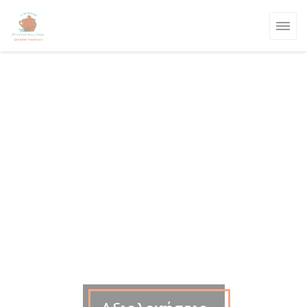
Πίνακας διαχείρισης "Μπισκότων" (Cookies)