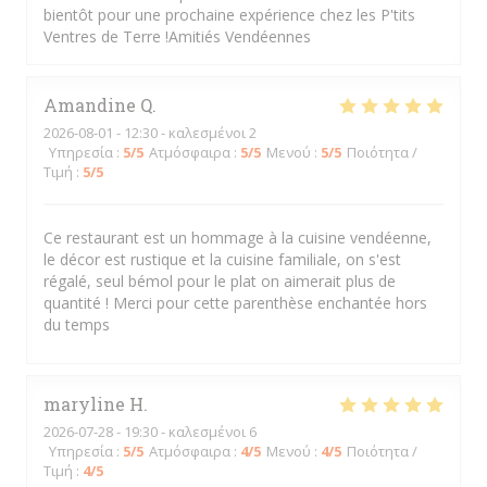
bientôt pour une prochaine expérience chez les P'tits
Ventres de Terre !Amitiés Vendéennes
Amandine
Q
2026-08-01
- 12:30 - καλεσμένοι 2
Υπηρεσία
:
5
/5
Ατμόσφαιρα
:
5
/5
Μενού
:
5
/5
Ποιότητα /
Τιμή
:
5
/5
Ce restaurant est un hommage à la cuisine vendéenne,
le décor est rustique et la cuisine familiale, on s'est
régalé, seul bémol pour le plat on aimerait plus de
quantité ! Merci pour cette parenthèse enchantée hors
du temps
maryline
H
2026-07-28
- 19:30 - καλεσμένοι 6
Υπηρεσία
:
5
/5
Ατμόσφαιρα
:
4
/5
Μενού
:
4
/5
Ποιότητα /
Τιμή
:
4
/5