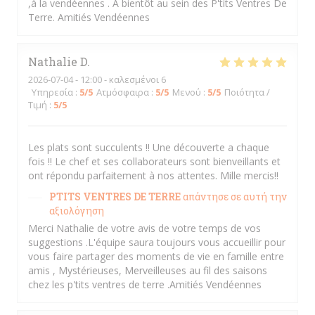
,à la vendéennes . A bientôt au sein des P'tits Ventres De
Terre. Amitiés Vendéennes
Nathalie
D
2026-07-04
- 12:00 - καλεσμένοι 6
Υπηρεσία
:
5
/5
Ατμόσφαιρα
:
5
/5
Μενού
:
5
/5
Ποιότητα /
Τιμή
:
5
/5
Les plats sont succulents !! Une découverte a chaque
fois !! Le chef et ses collaborateurs sont bienveillants et
ont répondu parfaitement à nos attentes. Mille mercis!!
PTITS VENTRES DE TERRE
απάντησε σε αυτή την
αξιολόγηση
Merci Nathalie de votre avis de votre temps de vos
suggestions .L'équipe saura toujours vous accueillir pour
vous faire partager des moments de vie en famille entre
amis , Mystérieuses, Merveilleuses au fil des saisons
chez les p'tits ventres de terre .Amitiés Vendéennes