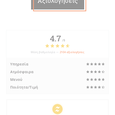
Αξιολογήσεις
4.7
/5
Μέση βαθμολογία —
2104 αξιολογήσεις
Υπηρεσία
Ατμόσφαιρα
Μενού
Ποιότητα/Τιμή