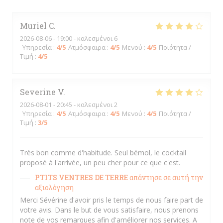
Muriel
C
2026-08-06
- 19:00 - καλεσμένοι 6
Υπηρεσία
:
4
/5
Ατμόσφαιρα
:
4
/5
Μενού
:
4
/5
Ποιότητα /
Τιμή
:
4
/5
Severine
V
2026-08-01
- 20:45 - καλεσμένοι 2
Υπηρεσία
:
4
/5
Ατμόσφαιρα
:
4
/5
Μενού
:
4
/5
Ποιότητα /
Τιμή
:
3
/5
Très bon comme d'habitude. Seul bémol, le cocktail
proposé à l'arrivée, un peu cher pour ce que c'est.
PTITS VENTRES DE TERRE
απάντησε σε αυτή την
αξιολόγηση
Merci Sévérine d'avoir pris le temps de nous faire part de
votre avis. Dans le but de vous satisfaire, nous prenons
note de vos remarques afin d'améliorer nos services. A