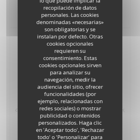
lo que puede implicar la
16,90 EUR
recopilación de datos
personales. Las cookies
Plats du jour, consulter sur place Sur place ou à emporter,
supplément 2€
denominadas «necesarias»
son obligatorias y se
instalan por defecto. Otras
NOS P'TITS DESSERTS
cookies opcionales
requieren su
Riz au lait de mon enfance
consentimiento. Estas
8,00 EUR
cookies opcionales sirven
Riz au lait, vanille Bourbon, fleur de lait. Caramel, chocolat ou
para analizar su
fruit rouge résinés, (pomme fruit rôtie, supplément 1€)
navegación, medir la
LISTA DE ALÉRGENOS
audiencia del sitio, ofrecer
Caillebotte de tante Aline
funcionalidades (por
ejemplo, relacionadas con
8,00 EUR
redes sociales) o mostrar
Caillebotte, fleur de lait fouetté vanille de Bourbon. Café, caramel,
publicidad o contenidos
miel ou résiné de fruits rouges.
personalizados. Haga clic
Flanfion
en 'Aceptar todo', 'Rechazar
todo' o 'Personalizar' para
8,00 EUR