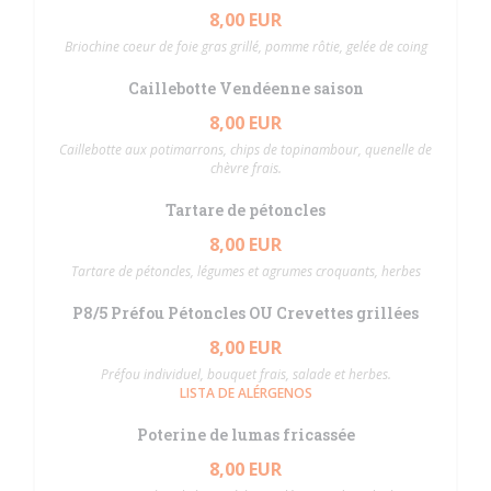
8,00 EUR
Briochine coeur de foie gras grillé, pomme rôtie, gelée de coing
Caillebotte Vendéenne saison
8,00 EUR
Caillebotte aux potimarrons, chips de topinambour, quenelle de
chèvre frais.
Tartare de pétoncles
8,00 EUR
Tartare de pétoncles, légumes et agrumes croquants, herbes
P8/5 Préfou Pétoncles OU Crevettes grillées
8,00 EUR
Préfou individuel, bouquet frais, salade et herbes.
LISTA DE ALÉRGENOS
Poterine de lumas fricassée
8,00 EUR