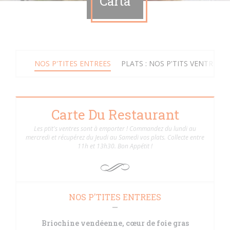
Carta
NOS P'TITES ENTREES
PLATS : NOS P'TITS VENTRES
Carte Du Restaurant
Les ptit's ventres sont à emporter ! Commandez du lundi au
mercredi et récupérez du Jeudi au Samedi vos plats. Collecte entre
11h et 13h30. Bon Appétit !
NOS P'TITES ENTREES
Briochine vendéenne, cœur de foie gras