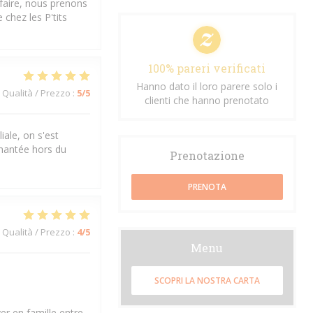
sfaire, nous prenons
chez les P'tits
100% pareri verificati
Hanno dato il loro parere solo i
Qualità / Prezzo
:
5
/5
clienti che hanno prenotato
iale, on s'est
chantée hors du
Prenotazione
PRENOTA
Qualità / Prezzo
:
4
/5
Menu
SCOPRI LA NOSTRA CARTA
er en famille entre