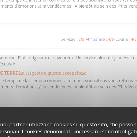
ments d'émotions ,à la vendéennes . A bientôt au sein des P'tits Ven
4
Servizio
:
5
/5
Atmosfera
:
4
/5
Cucina
:
4
/5
semaine. Plats originaux et savoureux. Un service plein de jeunesse e
écouvrir.
E TERRE
ha risposto a questa recensione
s le temps de laisser un commentaire ,nous souhaitons vous retrouver
ments d'émotions ,à la vendéennes . A bientôt au sein des P'tits Ven
2
Servizio
:
5
/5
Atmosfera
:
5
/5
Cucina
:
5
/5
i suoi partner utilizzano cookies su questo sito, che poss
personali. I cookies denominati «necessari» sono obbligator