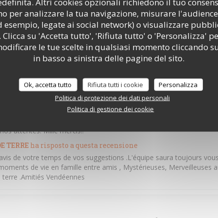
efinita. Altri cookies opzionali richiedono il tuo consen
e fait avec bienveillance
o per analizzare la tua navigazione, misurare l'audience 
E TERRE
ha risposto a questa recensione
d esempio, legate ai social network) o visualizzare pubbli
ris le temps de laisser un commentaire ,nous souhaitons vous retrouv
 Clicca su 'Accetta tutto', 'Rifiuta tutto' o 'Personalizza' pe
ments d'émotions ,à la vendéennes . A bientôt au sein des P'tits Ven
odificare le tue scelte in qualsiasi momento cliccando su
in basso a sinistra delle pagine del sito.
Ok, accetta tutto
Rifiuta tutti i cookie
Personalizza
6
Servizio
:
5
/5
Atmosfera
:
5
/5
Cucina
:
5
/5
Politica di protezione dei dati personali
Politica di gestione dei cookie
 !! Une découverte a chaque fois !! Le chef et ses collaborateurs sont 
os attentes. Mille mercis!!
E TERRE
ha risposto a questa recensione
avis de votre temps de vos suggestions .L'équipe saura toujours vous 
moments de vie en famille entre amis , Mystérieuses, Merveilleuses au
de terre .Amitiés Vendéennes