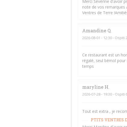
Merci Sévérine d'avoir p
note de vos remarques af
Ventres de Terre !Amiti
Amandine
Q
2026-08-01
- 12:30 - Ospiti 
Ce restaurant est un hom
régalé, seul bémol pour 
temps
maryline
H
2026-07-28
- 19:30 - Ospiti 
Tout est extra , je rec
PTITS VENTRES D
Merci Maryline d'avoir p