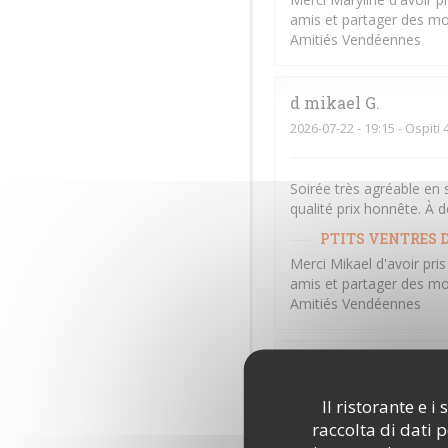
amis et partager des mo
Amitiés Vendéennes
d mikael
G
2026-07-22
- 19:15 - Ospiti 
Soirée très agréable en 
qualité prix honnête. À d
PTITS VENTRES D
Merci Mikael d'avoir pri
amis et partager des mo
Amitiés Vendéennes
Béatrice
A
2026-07-13
- 20:00 - Ospiti 
Il ristorante e 
raccolta di dati 