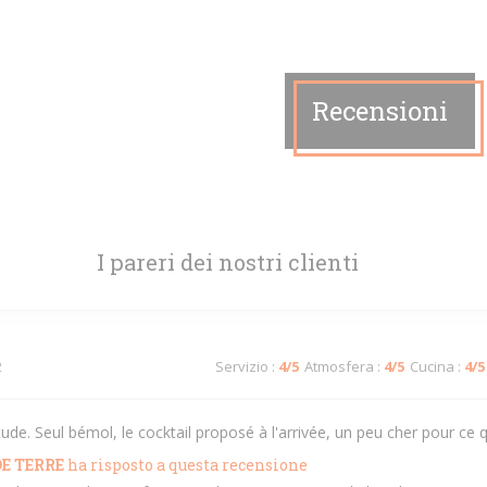
Recensioni
I pareri dei nostri clienti
2
Servizio
:
4
/5
Atmosfera
:
4
/5
Cucina
:
4
/5
e. Seul bémol, le cocktail proposé à l'arrivée, un peu cher pour ce q
E TERRE
ha risposto a questa recensione