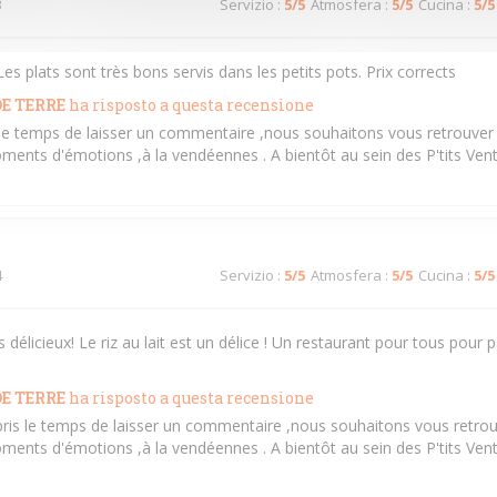
3
Servizio
:
5
/5
Atmosfera
:
5
/5
Cucina
:
5
/5
es plats sont très bons servis dans les petits pots. Prix corrects
E TERRE
ha risposto a questa recensione
s le temps de laisser un commentaire ,nous souhaitons vous retrouver 
ments d'émotions ,à la vendéennes . A bientôt au sein des P'tits Ven
4
Servizio
:
5
/5
Atmosfera
:
5
/5
Cucina
:
5
/5
s délicieux! Le riz au lait est un délice ! Un restaurant pour tous pou
E TERRE
ha risposto a questa recensione
pris le temps de laisser un commentaire ,nous souhaitons vous retrou
ments d'émotions ,à la vendéennes . A bientôt au sein des P'tits Ven