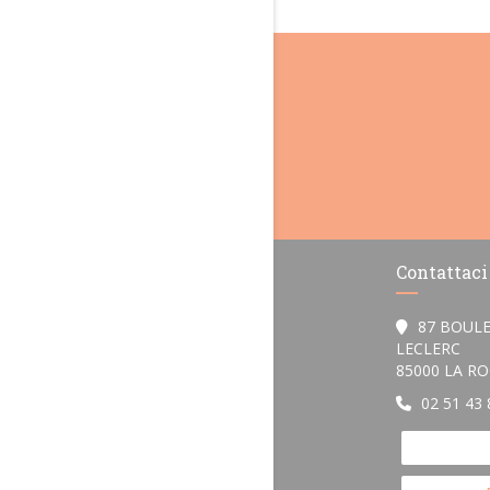
Contattaci
87 BOUL
LECLERC
85000 LA R
02 51 43 