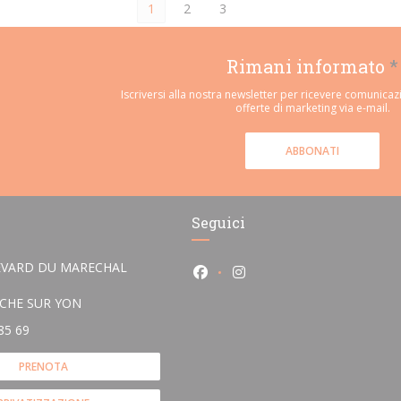
1
2
3
Rimani informato
*
Iscriversi alla nostra newsletter per ricevere comunicaz
offerte di marketing via e-mail.
ABBONATI
Seguici
EVARD DU MARECHAL
Facebook ((apre una nuova fin
Instagram ((apre una nu
((apre una nuova finestra))
OCHE SUR YON
85 69
PRENOTA