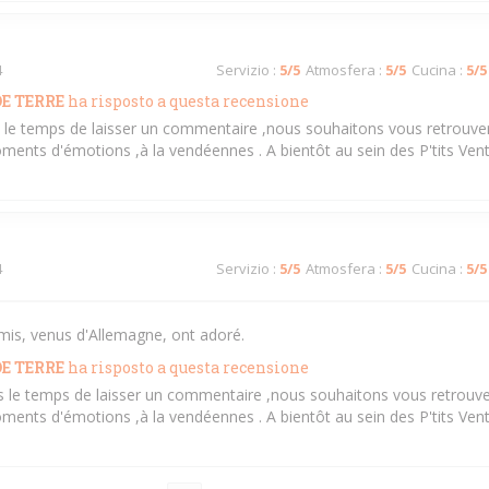
4
Servizio
:
5
/5
Atmosfera
:
5
/5
Cucina
:
5
/5
E TERRE
ha risposto a questa recensione
is le temps de laisser un commentaire ,nous souhaitons vous retrouver
ments d'émotions ,à la vendéennes . A bientôt au sein des P'tits Ven
4
Servizio
:
5
/5
Atmosfera
:
5
/5
Cucina
:
5
/5
mis, venus d'Allemagne, ont adoré.
E TERRE
ha risposto a questa recensione
ris le temps de laisser un commentaire ,nous souhaitons vous retrouve
ments d'émotions ,à la vendéennes . A bientôt au sein des P'tits Ven