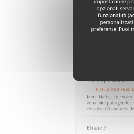
impostazione pred
Repas excellent et servic
opzionali servon
PTITS VENTRES D
funzionalità (a
Merci Béatrice d'avoir p
personalizzati.
amis et partager des mo
preferenze. Puoi m
Amitiés Vendéennes
Nathalie
D
2026-07-04
- 12:00 - Ospiti 
Les plats sont succulents
répondu parfaitement à n
PTITS VENTRES D
Merci Nathalie de votre 
vous faire partager des 
chez les p'tits ventres 
Eliane
P