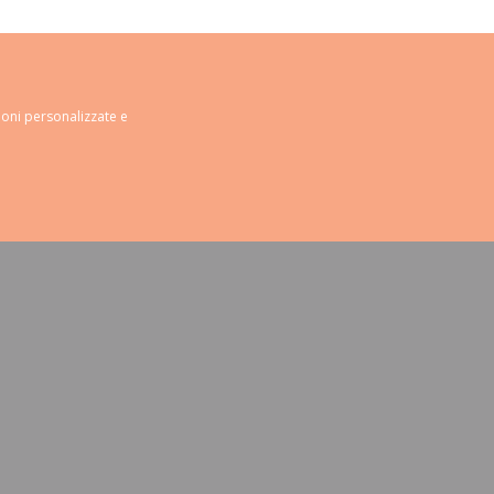
ioni personalizzate e
estra))
ova finestra))