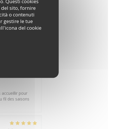
so. Questi cookies
del sito, fornire
cità o contenuti
er en famille entre
r gestire le tue
tres De Terre.
ll'icona del cookie
Qualità / Prezzo
:
5
/5
bienveillants et ont
accueillir pour
 fil des saisons