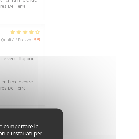
tres De Terre.
Qualità / Prezzo
:
5
/5
t de vécu. Rapport
 en famille entre
tres De Terre.
Qualità / Prezzo
:
5
/5
ono comportare la
i e installati per