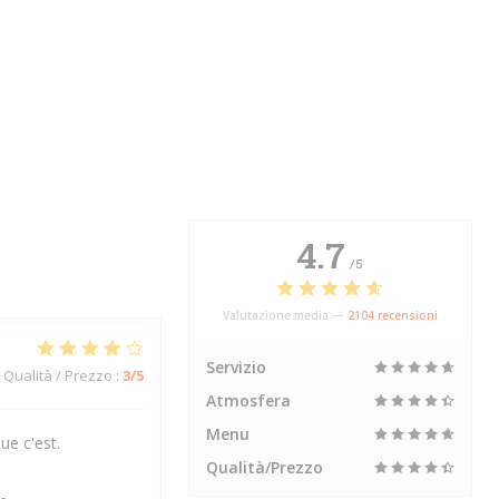
4.7
/5
Valutazione media —
2104 recensioni
Servizio
Qualità / Prezzo
:
3
/5
Atmosfera
Menu
ue c'est.
Qualità/Prezzo