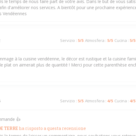
ris le temps de nous faire part de votre avis. Dans le but de vous sati
in d'améliorer nos services. A bientôt pour une prochaine expérience 
és Vendéennes
2
Servizio
:
5
/5
Atmosfera
:
5
/5
Cucina
:
5
/5
mage à la cuisine vendéenne, le décor est rustique et la cuisine famil
le plat on aimerait plus de quantité ! Merci pour cette parenthèse en
6
Servizio
:
5
/5
Atmosfera
:
4
/5
Cucina
:
4
/5
ommande 👍
E TERRE
ha risposto a questa recensione
ris le temps de laisser un commentaire ,nous souhaitons vous retrouv