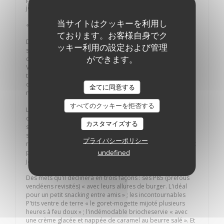
jour-là, j'ai su ce qu'allait être mon avenir. »
当サイトはクッキーを利用し
« Le goret-mogette »
ております。お客様自身でク
De retour en 2005 à La Roche-sur-Yon, Lionel Guilbaud
ッキー利用の設定および管理
s'installe derrière les fourneaux de l'ancienne crêperie du
ができます。
quartier de la gare, sous les chambres de l'hôtel Le
Vincennes. Là, il développe son idée des P'tits Ventres de
terre. « Des petits pots ventrus en terre vernissée,
descendants directs du pot de mogettes, que nos grands-
全てに同意する
mères laissaient mijoter au coin de la cheminée. »
すべてのクッキーを拒否する
Le chef continuera de développer son concept, avec une
carte dont les valeurs « tradition, évolution, adaptation »
カスタマイズする
s'affichent même sur les sets de tables. Toujours en
s'appuyant sur des produits locaux de saison, le
プライバシーポリシー
restaurateur magnifie la mogette, la bonnotte, les coques et
undefined
palourdes de Noirmoutier, les moules de l'Aiguillon... et le
jambon de Vendée.
Des mets qu'il déclinera en trois façons : ses P85 (préfous
vendéens revisités) « avec leurs allures de burger. L'idéal
pour un petit snacking entre amis » ; les incontournables
P'tits ventre de terre « le goret-mogette mijoté plusieurs
heures à feu doux » ; l'indémodable briocheservie « avec
une crème glacée et nappée de caramel au beurre salé ». Et