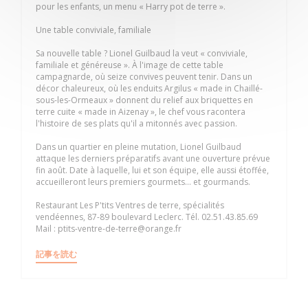
pour les enfants, un menu « Harry pot de terre ».
Une table conviviale, familiale
Sa nouvelle table ? Lionel Guilbaud la veut « conviviale,
familiale et généreuse ». À l'image de cette table
campagnarde, où seize convives peuvent tenir. Dans un
décor chaleureux, où les enduits Argilus « made in Chaillé-
sous-les-Ormeaux » donnent du relief aux briquettes en
terre cuite « made in Aizenay », le chef vous racontera
l'histoire de ses plats qu'il a mitonnés avec passion.
Dans un quartier en pleine mutation, Lionel Guilbaud
attaque les derniers préparatifs avant une ouverture prévue
fin août. Date à laquelle, lui et son équipe, elle aussi étoffée,
accueilleront leurs premiers gourmets... et gourmands.
Restaurant Les P'tits Ventres de terre, spécialités
vendéennes, 87-89 boulevard Leclerc. Tél. 02.51.43.85.69
Mail : ptits-ventre-de-terre@orange.fr
((新しいウィンドウで開きます))
記事を読む