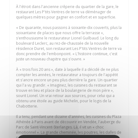
À l'étroit dans l'ancienne crêperie du quartier de la gare, le
restaurant Les P'tits Ventres de terre va déménager de
quelques mètres pour gagner en confort et en superficie.
« De quarante, nous passons à soixante-dix couverts, plus la
soixantaine de places que nous offre la terrasse »,
s'enthousiasme le restaurateur Lionel Guilbaud. Le long du
boulevard Leclerc, au rez-de-chaussée de la nouvelle
résidence Duret, son restaurant Les P'tits Ventres de terre va
donc prendre de l'embonpoint. « L'histoire continue, c'est
juste un nouveau chapitre qui s'ouvre. »
À « trois fois 20 ans », date à laquelle il a décidé de ne plus
compter les années, le restaurateur a toujours de l'appétit
et s'ancre encore un peu plus derrière la gare. Un quartier
qui l'a vu grandir. « Imaginez, les cuisines du restaurant se
trouve en lieu et place de la boulangerie de mon père »,
sourit Lionel. Un vrai retour aux sources, pour celui qui a
obtenu une étoile au guide Michelin, pour le logis de la
Chabotterie.
Il a tenu, pendant une dizaine d'années, les cuisines du Plaza
Athénée à Paris avant de découvrir en Vendée, l'auberge du
Parc de Saint-Vincent-Sterlanges. Là, il vit un « choc
émotionnel ». La grande cheminée, les poutres, les dalles de
pierre, le vieux potager... Tout lui revient à la figure.« Ce