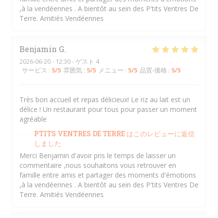
,à la vendéennes . A bientôt au sein des P'tits Ventres De
Terre. Amitiés Vendéennes
Benjamin
G
2026-06-20
- 12:30 - ゲスト 4
サービス
:
5
/5
雰囲気
:
5
/5
メニュー
:
5
/5
品質-価格
:
5
/5
Très bon accueil et repas délicieux! Le riz au lait est un
délice ! Un restaurant pour tous pour passer un moment
agréable
PTITS VENTRES DE TERRE
はこのレビューに返信
しました
Merci Benjamin d'avoir pris le temps de laisser un
commentaire ,nous souhaitons vous retrouver en
famille entre amis et partager des moments d'émotions
,à la vendéennes . A bientôt au sein des P'tits Ventres De
Terre. Amitiés Vendéennes