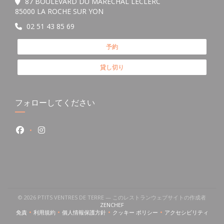
87 BOULEVARD DU MARECHAL LECLERC
((新しいウィンドウで開きます))
85000 LA ROCHE SUR YON
02 51 43 85 69
予約
貸し切り
フォローしてください
Facebook ((新しいウィンドウで開きます))
Instagram ((新しいウィンドウで開きます))
いウィンドウで開きます))
((新しいウィンドウで開きます))
© 2026 PTITS VENTRES DE TERRE — このレストランウェブサイトの作成者
((新しいウィンドウで開きます))
ZENCHEF
免責
利用規約
個人情報保護方針
クッキー ポリシー
アクセシビリティ
((新しいウィンドウで開きます))
((新しいウィンドウで開きます))
((新しいウィンドウで開きます))
((新しいウィンドウで開きます))
((新しいウィン