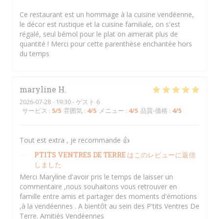
Ce restaurant est un hommage à la cuisine vendéenne,
le décor est rustique et la cuisine familiale, on s'est
régalé, seul bémol pour le plat on aimerait plus de
quantité ! Merci pour cette parenthèse enchantée hors
du temps
maryline
H
2026-07-28
- 19:30 - ゲスト 6
サービス
:
5
/5
雰囲気
:
4
/5
メニュー
:
4
/5
品質-価格
:
4
/5
Tout est extra , je recommande 👍
PTITS VENTRES DE TERRE
はこのレビューに返信
しました
Merci Maryline d'avoir pris le temps de laisser un
commentaire ,nous souhaitons vous retrouver en
famille entre amis et partager des moments d'émotions
,à la vendéennes . A bientôt au sein des P'tits Ventres De
Terre. Amitiés Vendéennes