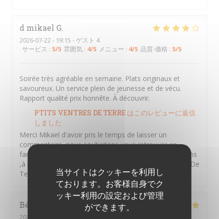
d mikael
G
2026-07-22
- 19:15 - ゲスト 4
サービス
:
5
/5
雰囲気
:
4
/5
メニュー
:
4
/5
品質-価格
:
5
/5
Soirée très agréable en semaine. Plats originaux et
savoureux. Un service plein de jeunesse et de vécu.
Rapport qualité prix honnête. À découvrir.
PTITS VENTRES DE TERRE
はこのレビューに返信
しました
Merci Mikael d'avoir pris le temps de laisser un
commentaire ,nous souhaitons vous retrouver en
famille entre amis et partager des moments d'émotions
,à la vendéennes . A bientôt au sein des P'tits Ventres De
当サイトはクッキーを利用し
Terre. Amitiés Vendéennes
ております。お客様自身でク
ッキー利用の設定および管理
Béatrice
A
ができます。
2026-07-13
- 20:00 - ゲスト 2