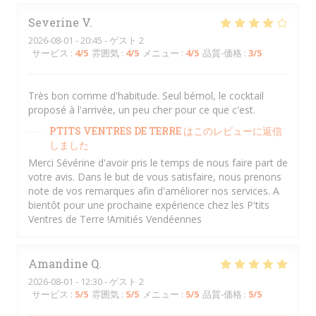
Severine
V
2026-08-01
- 20:45 - ゲスト 2
サービス
:
4
/5
雰囲気
:
4
/5
メニュー
:
4
/5
品質-価格
:
3
/5
Très bon comme d'habitude. Seul bémol, le cocktail
proposé à l'arrivée, un peu cher pour ce que c'est.
PTITS VENTRES DE TERRE
はこのレビューに返信
しました
Merci Sévérine d'avoir pris le temps de nous faire part de
votre avis. Dans le but de vous satisfaire, nous prenons
note de vos remarques afin d'améliorer nos services. A
bientôt pour une prochaine expérience chez les P'tits
Ventres de Terre !Amitiés Vendéennes
Amandine
Q
2026-08-01
- 12:30 - ゲスト 2
サービス
:
5
/5
雰囲気
:
5
/5
メニュー
:
5
/5
品質-価格
:
5
/5