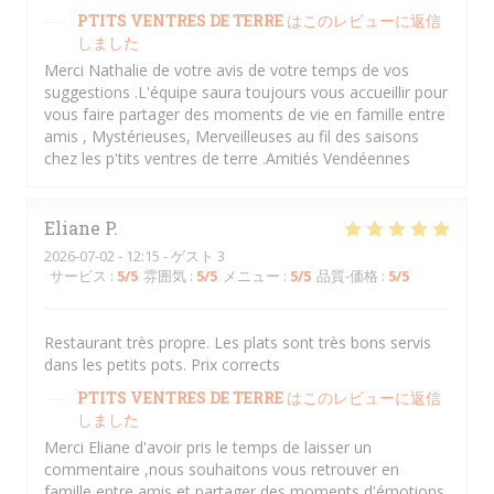
PTITS VENTRES DE TERRE
はこのレビューに返信
しました
Merci Nathalie de votre avis de votre temps de vos
suggestions .L'équipe saura toujours vous accueillir pour
vous faire partager des moments de vie en famille entre
amis , Mystérieuses, Merveilleuses au fil des saisons
chez les p'tits ventres de terre .Amitiés Vendéennes
Eliane
P
2026-07-02
- 12:15 - ゲスト 3
サービス
:
5
/5
雰囲気
:
5
/5
メニュー
:
5
/5
品質-価格
:
5
/5
Restaurant très propre. Les plats sont très bons servis
dans les petits pots. Prix corrects
PTITS VENTRES DE TERRE
はこのレビューに返信
しました
Merci Eliane d'avoir pris le temps de laisser un
commentaire ,nous souhaitons vous retrouver en
famille entre amis et partager des moments d'émotions