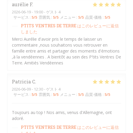
aurélie
F
2026-06-19
- 19:00 - ゲスト 4
サービス
:
5
/5
雰囲気
:
5
/5
メニュー
:
5
/5
品質-価格
:
5
/5
PTITS VENTRES DE TERRE
はこのレビューに返信
しました
Merci Aurélie d'avoir pris le temps de laisser un
commentaire ,nous souhaitons vous retrouver en
famille entre amis et partager des moments d'émotions
,à la vendéennes . A bientôt au sein des P'tits Ventres De
Terre. Amitiés Vendéennes
Patricia
C
2026-06-09
- 12:30 - ゲスト 4
サービス
:
5
/5
雰囲気
:
5
/5
メニュー
:
5
/5
品質-価格
:
5
/5
Toujours au top ! Nos amis, venus d'Allemagne, ont
adoré.
PTITS VENTRES DE TERRE
はこのレビューに返信