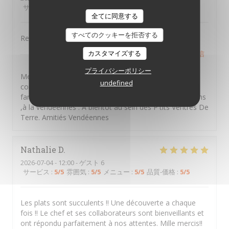
サービス
:
5
/5
雰囲気
:
5
/5
メニュー
:
5
/5
品質-価格
:
5
/5
全てに同意する
すべてのクッキーを拒否する
Repas excellent et service fait avec bienveillance
PTITS VENTRES DE TERRE
カスタマイズする
はこのレビューに返信
しました
プライバシーポリシー
Merci Béatrice d'avoir pris le temps de laisser un
undefined
commentaire ,nous souhaitons vous retrouver en
famille entre amis et partager des moments d'émotions
,à la vendéennes . A bientôt au sein des P'tits Ventres De
Terre. Amitiés Vendéennes
Nathalie
D
2026-07-04
- 12:00 - ゲスト 6
サービス
:
5
/5
雰囲気
:
5
/5
メニュー
:
5
/5
品質-価格
:
5
/5
Les plats sont succulents !! Une découverte a chaque
fois !! Le chef et ses collaborateurs sont bienveillants et
ont répondu parfaitement à nos attentes. Mille mercis!!