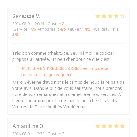
Severine
V
2026-08-01
- 20:45 - Gasten 2
Service
:
4
/5
Atmosfeer
:
4
/5
Keuken
:
4
/5
Kwaliteit / Prijs
:
3
/5
Très bon comme d'habitude. Seul bémol, le cocktail
proposé à l'arrivée, un peu cher pour ce que c'est.
PTITS VENTRES DE TERRE
heeft op deze
beoordeling gereageerd
Merci Sévérine d'avoir pris le temps de nous faire part de
votre avis. Dans le but de vous satisfaire, nous prenons
note de vos remarques afin d'améliorer nos services. A
bientôt pour une prochaine expérience chez les P'tits
Ventres de Terre !Amitiés Vendéennes
Amandine
Q
2026-08-01
- 12:30 - Gasten 2