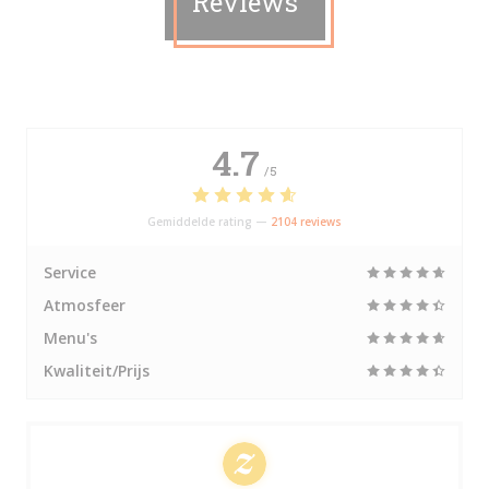
Reviews
4.7
/5
Gemiddelde rating —
2104 reviews
Service
Atmosfeer
Menu's
Kwaliteit/Prijs