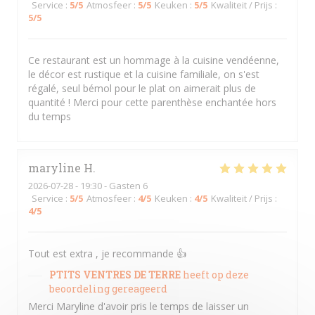
Service
:
5
/5
Atmosfeer
:
5
/5
Keuken
:
5
/5
Kwaliteit / Prijs
:
5
/5
Ce restaurant est un hommage à la cuisine vendéenne,
le décor est rustique et la cuisine familiale, on s'est
régalé, seul bémol pour le plat on aimerait plus de
quantité ! Merci pour cette parenthèse enchantée hors
du temps
maryline
H
2026-07-28
- 19:30 - Gasten 6
Service
:
5
/5
Atmosfeer
:
4
/5
Keuken
:
4
/5
Kwaliteit / Prijs
:
4
/5
Tout est extra , je recommande 👍
PTITS VENTRES DE TERRE
heeft op deze
beoordeling gereageerd
Merci Maryline d'avoir pris le temps de laisser un