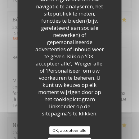
navigatie te analyseren, het
sitepubliek te meten,
Béatrice
A
functies te bieden (bijv.
gerelateerd aan sociale
2026-07-13
- 20:00 - Gasten 2
Service
:
5
/5
Atmosfeer
:
5
/5
Keuken
:
5
/5
Kwaliteit / Prijs
:
netwerken) of
5
/5
gepersonaliseerde
advertenties of inhoud weer
te geven. Klik op 'OK,
Repas excellent et service fait avec bienveillance
accepteer alle', 'Weiger alle'
PTITS VENTRES DE TERRE
heeft op deze
of 'Personaliseer' om uw
beoordeling gereageerd
voorkeuren te beheren. U
Merci Béatrice d'avoir pris le temps de laisser un
kunt uw keuzes op elk
commentaire ,nous souhaitons vous retrouver en
moment wijzigen door op
famille entre amis et partager des moments d'émotions
het cookiepictogram
,à la vendéennes . A bientôt au sein des P'tits Ventres De
Terre. Amitiés Vendéennes
linksonder op de
sitepagina's te klikken.
Nathalie
D
OK, accepteer alle
2026-07-04
- 12:00 - Gasten 6
Service
:
5
/5
Atmosfeer
:
5
/5
Keuken
:
5
/5
Kwaliteit / Prijs
: