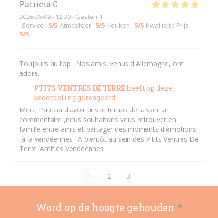
Patricia
C
2026-06-09
- 12:30 - Gasten 4
Service
:
5
/5
Atmosfeer
:
5
/5
Keuken
:
5
/5
Kwaliteit / Prijs
:
5
/5
Toujours au top ! Nos amis, venus d'Allemagne, ont
adoré.
PTITS VENTRES DE TERRE
heeft op deze
beoordeling gereageerd
Merci Patricia d'avoir pris le temps de laisser un
commentaire ,nous souhaitons vous retrouver en
famille entre amis et partager des moments d'émotions
,à la vendéennes . A bientôt au sein des P'tits Ventres De
Terre. Amitiés Vendéennes
1
2
3
Word op de hoogte gehouden
*