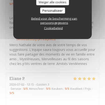
Weiger alle cookies
5
/5
Personaliseer
Les plats sont succulents !! Une découverte a chaque
Beleid voor de bescherming van
fois !! Le chef et ses collaborateurs sont bienveillants et
persoonsgegevens
ont répondu parfaitement à nos attentes. Mille mercis!!
Cookiebeleid
PTITS VENTRES DE TERRE
heeft op deze
beoordeling gereageerd
Merci Nathalie de votre avis de votre temps de vos
suggestions .L'équipe saura toujours vous accueillir pour
vous faire partager des moments de vie en famille entre
amis , Mystérieuses, Merveilleuses au fil des saisons
chez les p'tits ventres de terre .Amitiés Vendéennes
Eliane
P
2026-07-02
- 12:15 - Gasten 3
Service
:
5
/5
Atmosfeer
:
5
/5
Keuken
:
5
/5
Kwaliteit / Prijs
:
5
/5