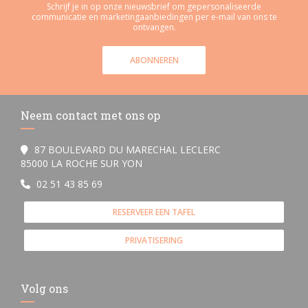
Schrijf je in op onze nieuwsbrief om gepersonaliseerde
communicatie en marketingaanbiedingen per e-mail van ons te
ontvangen.
ABONNEREN
Neem contact met ons op
87 BOULEVARD DU MARECHAL LECLERC
((opent in een nieuw venster))
85000 LA ROCHE SUR YON
02 51 43 85 69
RESERVEER EEN TAFEL
PRIVATISERING
Volg ons