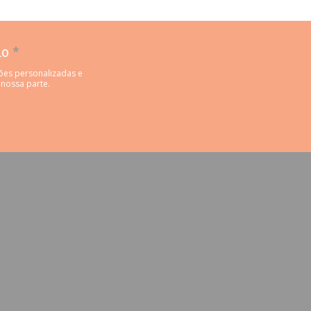
do
*
ões personalizadas e
 nossa parte.
nela))
ova janela))