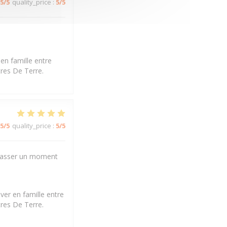
5
/5
quality_price
:
5
/5
en famille entre
tres De Terre.
5
/5
quality_price
:
5
/5
r passer un moment
ver en famille entre
tres De Terre.