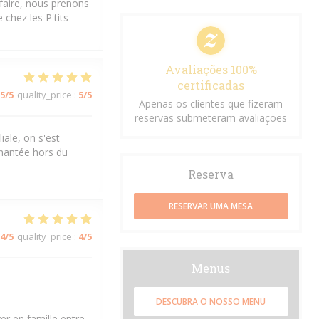
sfaire, nous prenons
chez les P'tits
Avaliações 100%
certificadas
5
/5
quality_price
:
5
/5
Apenas os clientes que fizeram
reservas submeteram avaliações
iale, on s'est
chantée hors du
Reserva
RESERVAR UMA MESA
4
/5
quality_price
:
4
/5
Menus
DESCUBRA O NOSSO MENU
er en famille entre