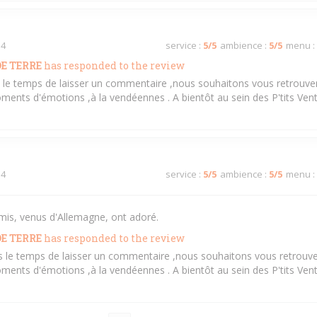
 4
service
:
5
/5
ambience
:
5
/5
menu
:
E TERRE
has responded to the review
is le temps de laisser un commentaire ,nous souhaitons vous retrouver
ments d'émotions ,à la vendéennes . A bientôt au sein des P'tits Ven
 4
service
:
5
/5
ambience
:
5
/5
menu
:
mis, venus d'Allemagne, ont adoré.
E TERRE
has responded to the review
ris le temps de laisser un commentaire ,nous souhaitons vous retrouve
ments d'émotions ,à la vendéennes . A bientôt au sein des P'tits Ven