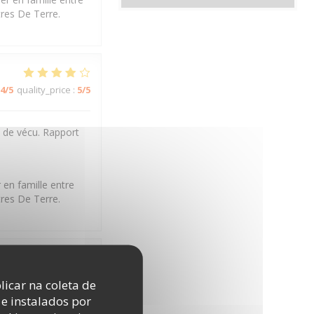
tres De Terre.
4
/5
quality_price
:
5
/5
t de vécu. Rapport
 en famille entre
tres De Terre.
5
/5
quality_price
:
5
/5
licar na coleta de
e instalados por