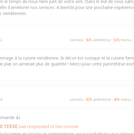
ris le temps de nous faire part de votre avis. Dans le but de vous sati
in d'améliorer nos services. A bientôt pour une prochaine expérience 
és Vendéennes
 2
service
:
5
/5
ambience
:
5
/5
menu
:
mage à la cuisine vendéenne, le décor est rustique et la cuisine famil
le plat on aimerait plus de quantité ! Merci pour cette parenthèse en
 6
service
:
5
/5
ambience
:
4
/5
menu
:
ommande 👍
E TERRE
has responded to the review
ris le temps de laisser un commentaire ,nous souhaitons vous retrouv