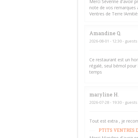
Merci Sévérine d'avoir p
note de vos remarques af
Ventres de Terre !Amiti
Amandine
Q
2026-08-01
- 12:30 - guests
Ce restaurant est un hom
régalé, seul bémol pour 
temps
maryline
H
2026-07-28
- 19:30 - guests
Tout est extra , je rec
PTITS VENTRES D
Merci Maryline d'avoir p