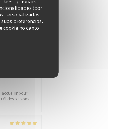
ookies opcionais
uncionalidades (por
os personalizados.
er en famille entre
r suas preferências.
tres De Terre.
e cookie no canto
5
/5
quality_price
:
5
/5
bienveillants et ont
accueillir pour
 fil des saisons