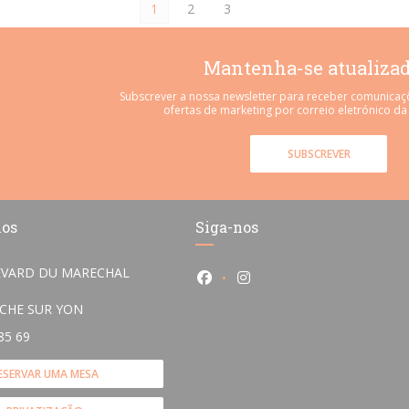
1
2
3
Mantenha-se atualiza
Subscrever a nossa newsletter para receber comunicaç
ofertas de marketing por correio eletrónico da
SUBSCREVER
nos
Siga-nos
EVARD DU MARECHAL
Facebook ((abre numa nova ja
Instagram ((abre numa n
((abre numa nova janela))
OCHE SUR YON
85 69
ESERVAR UMA MESA