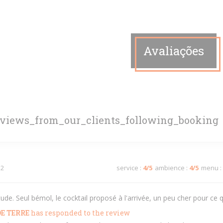
Avaliações
eviews_from_our_clients_following_booking
 2
service
:
4
/5
ambience
:
4
/5
menu
:
e. Seul bémol, le cocktail proposé à l'arrivée, un peu cher pour ce q
E TERRE
has responded to the review