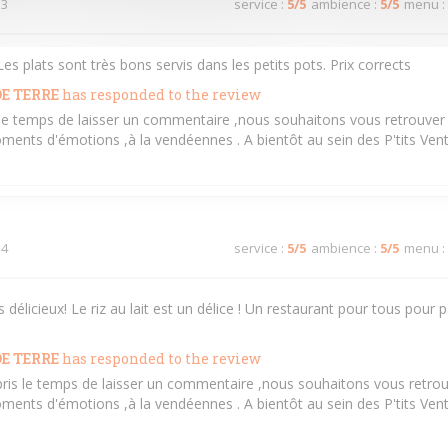
 3
service
:
5
/5
ambience
:
5
/5
menu
:
es plats sont très bons servis dans les petits pots. Prix corrects
E TERRE
has responded to the review
s le temps de laisser un commentaire ,nous souhaitons vous retrouver 
ments d'émotions ,à la vendéennes . A bientôt au sein des P'tits Ven
 4
service
:
5
/5
ambience
:
5
/5
menu
:
s délicieux! Le riz au lait est un délice ! Un restaurant pour tous pou
E TERRE
has responded to the review
pris le temps de laisser un commentaire ,nous souhaitons vous retrou
ments d'émotions ,à la vendéennes . A bientôt au sein des P'tits Ven