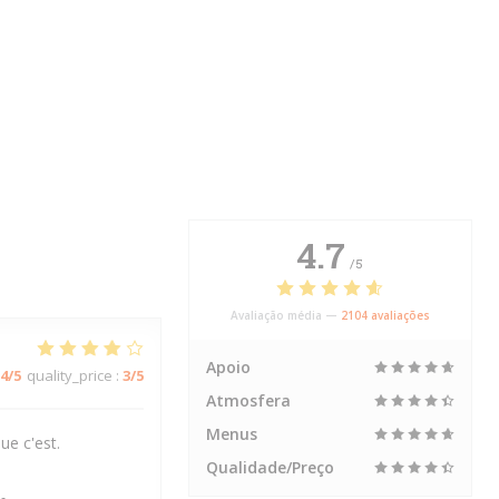
4.7
/5
Avaliação média —
2104 avaliações
Apoio
4
/5
quality_price
:
3
/5
Atmosfera
Menus
ue c'est.
Qualidade/Preço