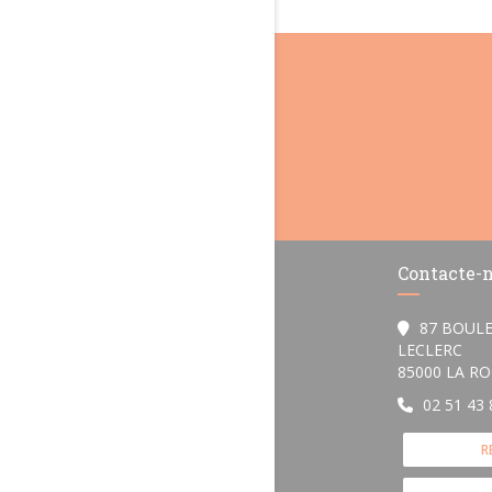
Contacte-
87 BOUL
LECLERC
85000 LA R
02 51 43 
R