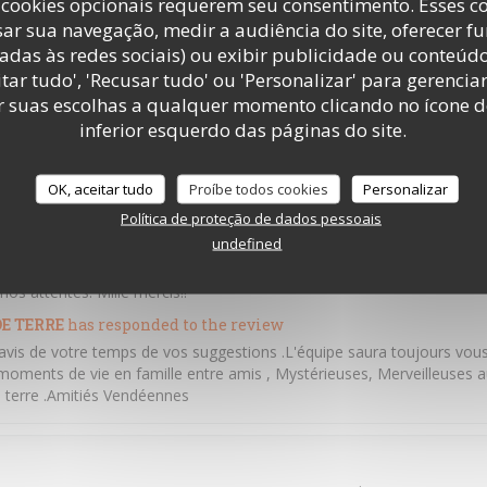
cookies opcionais requerem seu consentimento. Esses c
e fait avec bienveillance
ar sua navegação, medir a audiência do site, oferecer f
E TERRE
has responded to the review
adas às redes sociais) ou exibir publicidade ou conteúd
ris le temps de laisser un commentaire ,nous souhaitons vous retrouv
tar tudo', 'Recusar tudo' ou 'Personalizar' para gerencia
ments d'émotions ,à la vendéennes . A bientôt au sein des P'tits Ven
r suas escolhas a qualquer momento clicando no ícone d
inferior esquerdo das páginas do site.
OK, aceitar tudo
Proíbe todos cookies
Personalizar
 6
service
:
5
/5
ambience
:
5
/5
menu
:
Política de proteção de dados pessoais
undefined
 !! Une découverte a chaque fois !! Le chef et ses collaborateurs sont 
os attentes. Mille mercis!!
E TERRE
has responded to the review
avis de votre temps de vos suggestions .L'équipe saura toujours vous 
moments de vie en famille entre amis , Mystérieuses, Merveilleuses au
de terre .Amitiés Vendéennes