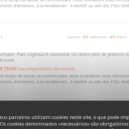
ments d'émotions ,à la vendéennes . A bientôt au sein des P'tits Ven
 4
service
:
5
/5
ambience
:
4
/5
menu
:
semaine. Plats originaux et savoureux. Un service plein de jeunesse e
écouvrir.
E TERRE
has responded to the review
s le temps de laisser un commentaire ,nous souhaitons vous retrouver
ments d'émotions ,à la vendéennes . A bientôt au sein des P'tits Ven
 2
service
:
5
/5
ambience
:
5
/5
menu
:
eus parceiros utilizam cookies neste site, o que pode imp
 Os cookies denominados «necessários» são obrigatórios 