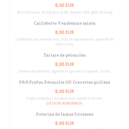
8,00 EUR
Briochine coeur de foie gras grillé, pomme rôtie, gelée de coing
Caillebotte Vendéenne saison
8,00 EUR
Caillebotte aux potimarrons, chips de topinambour, quenelle de
chèvre frais.
Tartare de pétoncles
8,00 EUR
Tartare de pétoncles, légumes et agrumes croquants, herbes
P8/5 Préfou Pétoncles OU Crevettes grillées
8,00 EUR
Préfou individuel, bouquet frais, salade et herbes.
LISTA DE ALERGÉNIOS
Poterine de lumas fricassée
8,00 EUR