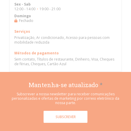
Sex
-
Sab
12:00 - 14:00
19:00 - 21:00
•
Domingo
Fechado
Serviços
Privatização, Ar condicionado, Acesso para pessoas com
mobilidade reduzida
Métodos de pagamento
Sem contato, Títulos de restaurante, Dinheiro, Visa, Cheques
de férias, Cheques, Cartão Azul
Mantenha-se atualizado
*
Subscrever a nossa newsletter para receber comunicações
personalizadas e ofertas de marketing por correio eletrónico da
nossa parte.
SUBSCREVER