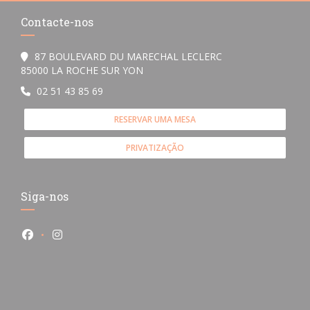
Contacte-nos
87 BOULEVARD DU MARECHAL LECLERC
((abre numa nova janela))
85000 LA ROCHE SUR YON
02 51 43 85 69
RESERVAR UMA MESA
PRIVATIZAÇÃO
Siga-nos
Facebook ((abre numa nova janela))
Instagram ((abre numa nova janela))