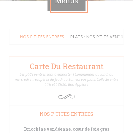
Menus
NOS P'TITES ENTREES
PLATS : NOS P'TITS VENTRES
Carte Du Restaurant
Les ptit's ventres sont à emporter ! Commandez du lundi au
mercredi et récupérez du Jeudi au Samedi vos plats. Collecte entre
11h et 13h30. Bon Appétit !
NOS P'TITES ENTREES
Briochine vendéenne, cœur de foie gras