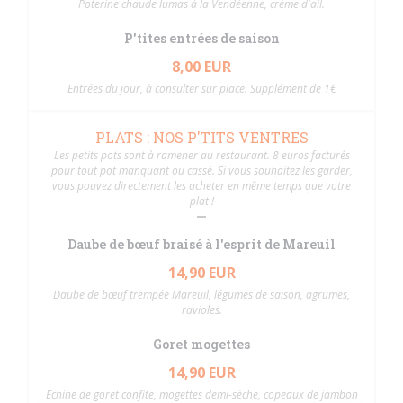
Poterine chaude lumas à la Vendéenne, crème d'ail.
P'tites entrées de saison
8,00 EUR
Entrées du jour, à consulter sur place. Supplément de 1€
PLATS : NOS P'TITS VENTRES
Les petits pots sont à ramener au restaurant. 8 euros facturés
pour tout pot manquant ou cassé. Si vous souhaitez les garder,
vous pouvez directement les acheter en même temps que votre
plat !
Daube de bœuf braisé à l'esprit de Mareuil
14,90 EUR
Daube de bœuf trempée Mareuil, légumes de saison, agrumes,
ravioles.
Goret mogettes
14,90 EUR
Echine de goret confite, mogettes demi-sèche, copeaux de jambon