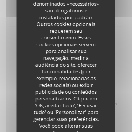
denominados «necessários»
16,90 EUR
são obrigatórios e
Plats du jour, consulter sur place Sur place ou à emporter,
instalados por padrão.
supplément 2€
Outros cookies opcionais
requerem seu
NOS P'TITS DESSERTS
consentimento. Esses
cookies opcionais servem
Riz au lait de mon enfance
para analisar sua
navegação, medir a
8,00 EUR
audiência do site, oferecer
Riz au lait, vanille Bourbon, fleur de lait. Caramel, chocolat ou
funcionalidades (por
fruit rouge résinés, (pomme fruit rôtie, supplément 1€)
LISTA DE ALERGÉNIOS
exemplo, relacionadas às
redes sociais) ou exibir
Caillebotte de tante Aline
publicidade ou conteúdos
8,00 EUR
personalizados. Clique em
Caillebotte, fleur de lait fouetté vanille de Bourbon. Café, caramel,
'OK, aceitar tudo', 'Recusar
miel ou résiné de fruits rouges.
tudo' ou 'Personalizar' para
gerenciar suas preferências.
Flanfion
Você pode alterar suas
8,00 EUR