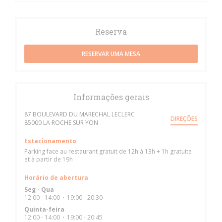
Reserva
RESERVAR UMA MESA
Informações gerais
87 BOULEVARD DU MARECHAL LECLERC
DIREÇÕES
((abre numa nova janela))
85000 LA ROCHE SUR YON
Estacionamento
Parking face au restaurant gratuit de 12h à 13h + 1h gratuite
et à partir de 19h
Horário de abertura
Seg
-
Qua
12:00 - 14:00
19:00 - 20:30
•
Quinta-feira
12:00 - 14:00
19:00 - 20:45
•