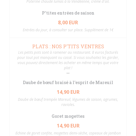
Poterine chaude lumas à la Vendéenne, crème d'ail.
P'tites entrées de saison
8,00 EUR
Entrées du jour, à consulter sur place. Supplément de 1€
PLATS : NOS P'TITS VENTRES
Les petits pots sont à ramener au restaurant. 8 euros facturés
pour tout pot manquant ou cassé. Si vous souhaitez les garder,
vous pouvez directement les acheter en même temps que votre
plat !
Daube de bœuf braisé à l'esprit de Mareuil
14,90 EUR
Daube de bœuf trempée Mareuil, légumes de saison, agrumes,
ravioles.
Goret mogettes
14,90 EUR
Echine de goret confite, mogettes demi-sèche, copeaux de jambon