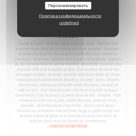
Flan cuit au pot, vanille Bourbon, zeste de citron, cannelle. Miel /
Персонализировать
caramel / gelée de coing / fruits rouges
СПИСОК АЛЛЕРГЕНОВ
Политика конфиденциальности
undefined
Famille Brioche
8,00 EUR
Famille brioche: - Briochin façon baba au rhum : Brioche rôtie
punchée rhum, fleur de lait vanille Bourbon, caramel - Briochon :
Brioche rôtie fourrée mascarpone vanille Bourbon, carmel de
framboise - Briochine : Brioche rôtie fourée crème glacée, confiture
de lait, caramel beurre salé ou chocolat - Briochette : brioche rôtie
chocolat 70% brut et pépites grillées, fourrée fleur de lait et dés
d'oranges confites - Briochin : brioche rôtie façon Baba au rhum,
mascarpone fouettée vanille Bourbon, caramel - B.K.C : Brioche
rôtie Kamok, mascarpone fouetté vanille Bourbon, caramel de
café torréfié - Fine Tarte Brioché : Fine tarte briochée rustique,
caramélisée, fruit de saison, quenelle fleur de lait - Flanfion : Flan
vendéen brioché cuit au pot, vanille Bourbon, zeste de citron,
cannelle - Briochine façon Pain Perdu : Goût à votre choix (
chocolat ou caramel ou miel ou fruits rouge ou gelée Going ) Les
desserts à base de glace ne se font pas en emporter Merci de
préciser votre choix de dessert en commentaire.
СПИСОК АЛЛЕРГЕНОВ