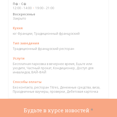
П�
-
С�
12:00 - 14:00
19:00 - 21:00
•
Воскресенье
Закрыто
Кухня
юг Франции, Традиционный французский
Тип заведения
Традиционный французский ресторан
Услуги
Бесплатная парковка в вечернее время, Ешьте или
уходите, Частный прокат, Кондиционер, Доступ для
инвалидов, ВАЙ-ФАЙ
Способы оплаты
Без контакта, ресторан Titres, Денежные средства, виза,
Праздничные ваучеры, проверки, Дебетовая карточка
Будьте в курсе новостей
*