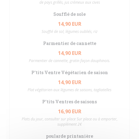
de pays grillés, jus crémeux aux cives
Soufflé de sole
14,90 EUR
Soufflé de sol, légumes oubliés, riz
Parmentier de cannette
14,90 EUR
Parmentier de cannette, gratin façon dauphinois.
P'tits Ventre Végétarien de saison
14,90 EUR
Plat végétarien aux légumes de saisons, tagliatelles
P'tits Ventres de saisons
16,90 EUR
Plats du jour, consulter sur place Sur place ou à emporter,
supplément 2€
poularde printanière