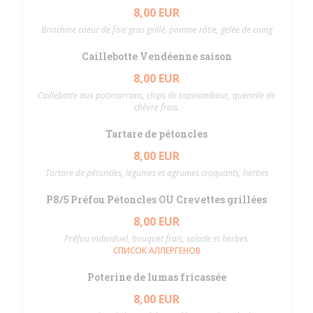
8,00 EUR
Briochine coeur de foie gras grillé, pomme rôtie, gelée de coing
Caillebotte Vendéenne saison
8,00 EUR
Caillebotte aux potimarrons, chips de topinambour, quenelle de
chèvre frais.
Tartare de pétoncles
8,00 EUR
Tartare de pétoncles, légumes et agrumes croquants, herbes
P8/5 Préfou Pétoncles OU Crevettes grillées
8,00 EUR
Préfou individuel, bouquet frais, salade et herbes.
СПИСОК АЛЛЕРГЕНОВ
Poterine de lumas fricassée
8,00 EUR