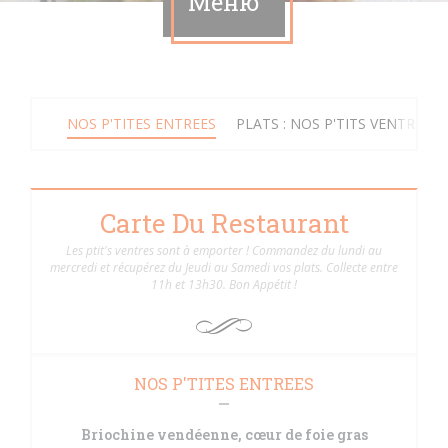
Меню
NOS P'TITES ENTREES
PLATS : NOS P'TITS VENTRES
Carte Du Restaurant
Les ptit's ventres sont à emporter ! Commandez du lundi au
mercredi et récupérez du Jeudi au Samedi vos plats. Collecte entre
11h et 13h30. Bon Appétit !
NOS P'TITES ENTREES
Briochine vendéenne, cœur de foie gras