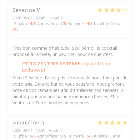
Severine
V
2026-08-01
- 20:45 - Hosté 2
Služba
:
4
/5
Atmosféra
:
4
/5
Kuchyně
:
4
/5
Kvalita / Cena
:
3
/5
Très bon comme d'habitude. Seul bémol, le cocktail
proposé à l'arrivée, un peu cher pour ce que c'est.
PTITS VENTRES DE TERRE
odpověděl na
hodnocení
Merci Sévérine d'avoir pris le temps de nous faire part de
votre avis. Dans le but de vous satisfaire, nous prenons
note de vos remarques afin d'améliorer nos services. A
bientôt pour une prochaine expérience chez les P'tits
Ventres de Terre !Amitiés Vendéennes
Amandine
Q
2026-08-01
- 12:30 - Hosté 2
Služba
:
5
/5
Atmosféra
:
5
/5
Kuchyně
:
5
/5
Kvalita / Cena
: