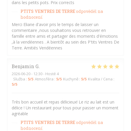
dans les petits pots. Prix corrects
PTITS VENTRES DE TERRE
odpověděl na
hodnocení
Merci Eliane d'avoir pris le temps de laisser un
commentaire ,nous souhaitons vous retrouver en
famille entre amis et partager des moments d'émotions
,à la vendéennes . A bientôt au sein des P'tits Ventres De
Terre. Amitiés Vendéennes
Benjamin
G
2026-06-20
- 12:30 - Hosté 4
Služba
:
5
/5
Atmosféra
:
5
/5
Kuchyně
:
5
/5
Kvalita / Cena
:
5
/5
Très bon accueil et repas délicieux! Le riz au lait est un
délice ! Un restaurant pour tous pour passer un moment
agréable
PTITS VENTRES DE TERRE
odpověděl na
hodnocení