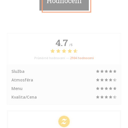
Hodnocení
4.7
/5
Průměrné hodnocení —
2104 hodnoceni
Služba
Atmosféra
Menu
Kvalita/Cena