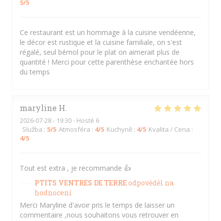
5
/5
Ce restaurant est un hommage à la cuisine vendéenne,
le décor est rustique et la cuisine familiale, on s'est
régalé, seul bémol pour le plat on aimerait plus de
quantité ! Merci pour cette parenthèse enchantée hors
du temps
maryline
H
2026-07-28
- 19:30 - Hosté 6
Služba
:
5
/5
Atmosféra
:
4
/5
Kuchyně
:
4
/5
Kvalita / Cena
:
4
/5
Tout est extra , je recommande 👍
PTITS VENTRES DE TERRE
odpověděl na
hodnocení
Merci Maryline d'avoir pris le temps de laisser un
commentaire ,nous souhaitons vous retrouver en