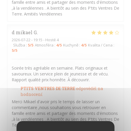
famille entre amis et partager des moments d'émotions
,à la vendéennes . A bientôt au sein des P'tits Ventres De
Terre. Amitiés Vendéennes
d mikael
G
2026-07-22
- 19:15 - Hosté 4
Služba
:
5
/5
Atmosféra
:
4
/5
Kuchyně
:
4
/5
Kvalita / Cena
:
5
/5
Soirée très agréable en semaine. Plats originaux et
savoureux. Un service plein de jeunesse et de vécu.
Rapport qualité prix honnête. À découvrir.
PTITS VENTRES DE TERRE
odpověděl na
hodnocení
Merci Mikael d'avoir pris le temps de laisser un
commentaire ,nous souhaitons vous retrouver en
famille entre amis et partager des moments d'émotions
,à la vendéennes . A bientôt au sein des P'tits Ventres De
Terre. Amitiés Vendéennes