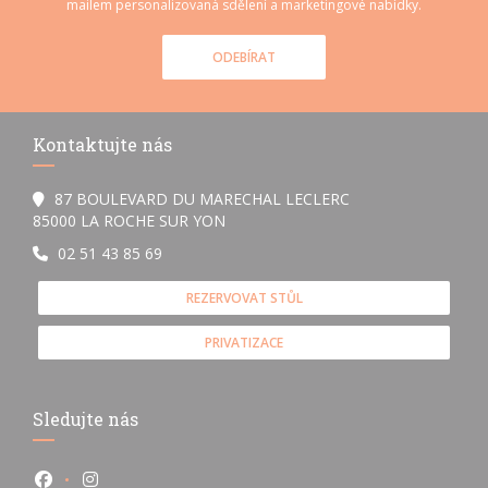
mailem personalizovaná sdělení a marketingové nabídky.
ODEBÍRAT
Kontaktujte nás
87 BOULEVARD DU MARECHAL LECLERC
((otevře se v novém okně))
85000 LA ROCHE SUR YON
02 51 43 85 69
REZERVOVAT STŮL
PRIVATIZACE
Sledujte nás