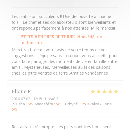
Les plats sont succulents !! Une découverte a chaque
fois !! Le chef et ses collaborateurs sont bienveillants et
ont répondu parfaitement à nos attentes. Mille mercis!!
PTITS VENTRES DE TERRE
odpověděl na
hodnocení
Merci Nathalie de votre avis de votre temps de vos
suggestions .L'équipe saura toujours vous accueillir pour
vous faire partager des moments de vie en famille entre
amis , Mystérieuses, Merveilleuses au fil des saisons
chez les p'tits ventres de terre .Amitiés Vendéennes
Eliane
P
2026-07-02
- 12:15 - Hosté 3
Služba
:
5
/5
Atmosféra
:
5
/5
Kuchyně
:
5
/5
Kvalita / Cena
:
5
/5
Restaurant très propre. Les plats sont très bons servis