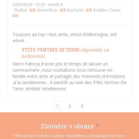
2026-06-09
- 12:30 - Hosté 4
Služba
:
5
/5
Atmosféra
:
5
/5
Kuchyně
:
5
/5
Kvalita / Cena
:
5
/5
Toujours au top ! Nos amis, venus d'Allemagne, ont
adoré.
PTITS VENTRES DE TERRE
odpověděl na
hodnocení
Merci Patricia d'avoir pris le temps de laisser un
commentaire ,nous souhaitons vous retrouver en
famille entre amis et partager des moments d'émotions
,à la vendéennes . A bientôt au sein des P'tits Ventres De
Terre. Amitiés Vendéennes
1
2
3
Zůstaňte v obraze
*
Přihlaste se k odběru našeho newsletteru a dostávejte od nás e-