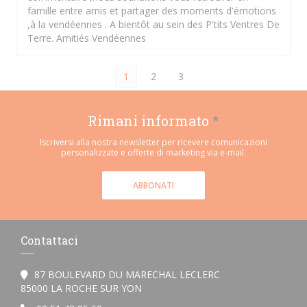
famille entre amis et partager des moments d'émotions
,à la vendéennes . A bientôt au sein des P'tits Ventres De
Terre. Amitiés Vendéennes
1
2
3
Rimani informato
*
Iscriversi alla nostra newsletter per ricevere comunicazioni
personalizzate e offerte di marketing via e-mail.
ABBONATI
Contattaci
87 BOULEVARD DU MARECHAL LECLERC
((apre una nuova finestra))
85000 LA ROCHE SUR YON