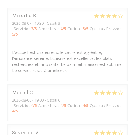
Mireille
K
2026-08-07
- 19:30 - Ospiti 3
Servizio
:
3
/5
Atmosfera
:
4
/5
Cucina
:
5
/5
Qualità / Prezzo
:
5
/5
L’accueil est chaleureux, le cadre est agréable,
l’ambiance sereine. Lcuisine est excellente, les plats
recherchés et innovants. Le pain fait maison est sublime.
Le service reste à améliorer.
Muriel
C
2026-08-06
- 19:00 - Ospiti 6
Servizio
:
4
/5
Atmosfera
:
4
/5
Cucina
:
4
/5
Qualità / Prezzo
:
4
/5
Severine
V