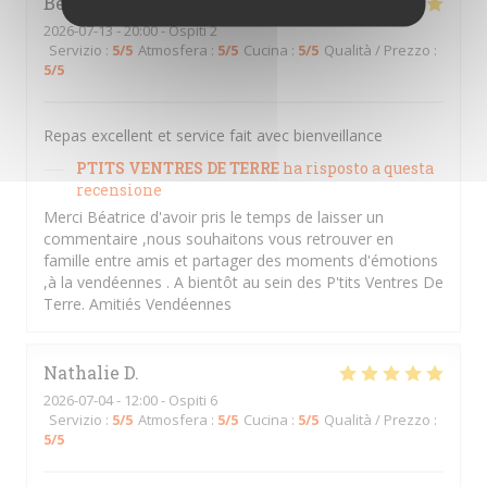
Béatrice
A
2026-07-13
- 20:00 - Ospiti 2
Servizio
:
5
/5
Atmosfera
:
5
/5
Cucina
:
5
/5
Qualità / Prezzo
:
5
/5
Repas excellent et service fait avec bienveillance
PTITS VENTRES DE TERRE
ha risposto a questa
recensione
Merci Béatrice d'avoir pris le temps de laisser un
commentaire ,nous souhaitons vous retrouver en
famille entre amis et partager des moments d'émotions
,à la vendéennes . A bientôt au sein des P'tits Ventres De
Terre. Amitiés Vendéennes
Nathalie
D
2026-07-04
- 12:00 - Ospiti 6
Servizio
:
5
/5
Atmosfera
:
5
/5
Cucina
:
5
/5
Qualità / Prezzo
:
5
/5