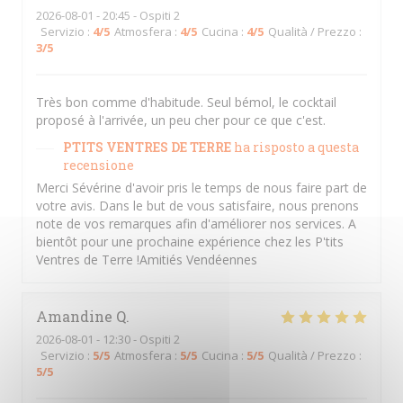
2026-08-01
- 20:45 - Ospiti 2
Servizio
:
4
/5
Atmosfera
:
4
/5
Cucina
:
4
/5
Qualità / Prezzo
:
3
/5
Très bon comme d'habitude. Seul bémol, le cocktail
proposé à l'arrivée, un peu cher pour ce que c'est.
PTITS VENTRES DE TERRE
ha risposto a questa
recensione
Merci Sévérine d'avoir pris le temps de nous faire part de
votre avis. Dans le but de vous satisfaire, nous prenons
note de vos remarques afin d'améliorer nos services. A
bientôt pour une prochaine expérience chez les P'tits
Ventres de Terre !Amitiés Vendéennes
Amandine
Q
2026-08-01
- 12:30 - Ospiti 2
Servizio
:
5
/5
Atmosfera
:
5
/5
Cucina
:
5
/5
Qualità / Prezzo
:
5
/5