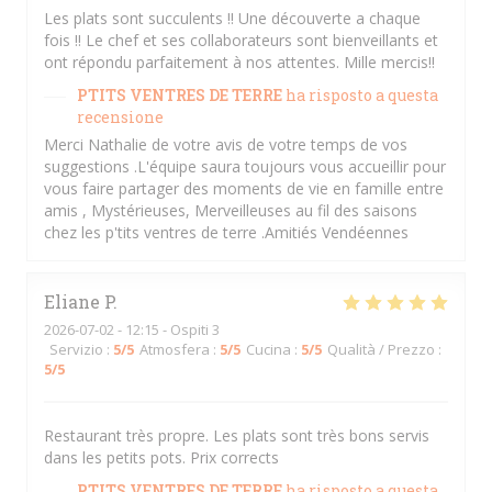
Les plats sont succulents !! Une découverte a chaque
fois !! Le chef et ses collaborateurs sont bienveillants et
ont répondu parfaitement à nos attentes. Mille mercis!!
PTITS VENTRES DE TERRE
ha risposto a questa
recensione
Merci Nathalie de votre avis de votre temps de vos
suggestions .L'équipe saura toujours vous accueillir pour
vous faire partager des moments de vie en famille entre
amis , Mystérieuses, Merveilleuses au fil des saisons
chez les p'tits ventres de terre .Amitiés Vendéennes
Eliane
P
2026-07-02
- 12:15 - Ospiti 3
Servizio
:
5
/5
Atmosfera
:
5
/5
Cucina
:
5
/5
Qualità / Prezzo
:
5
/5
Restaurant très propre. Les plats sont très bons servis
dans les petits pots. Prix corrects
PTITS VENTRES DE TERRE
ha risposto a questa