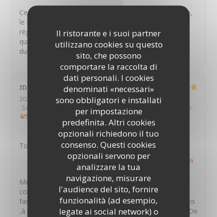
Ce restaurant est un hommage à la cuisine vendéenne,
le décor est rustique et la cuisine familiale, on s'est
régalé, seul bémol pour le plat on aimerait plus de
Il ristorante e i suoi partner
quantité ! Merci pour cette parenthèse enchantée hors
utilizzano cookies su questo
du temps
sito, che possono
comportare la raccolta di
dati personali. I cookies
maryline
H
denominati «necessari»
sono obbligatori e installati
2026-07-28
- 19:30 - Ospiti 6
Servizio
:
5
/5
Atmosfera
:
4
/5
Cucina
:
4
/5
Qualità / Prezzo
:
per impostazione
4
/5
predefinita. Altri cookies
opzionali richiedono il tuo
consenso. Questi cookies
Tout est extra , je recommande 👍
opzionali servono per
PTITS VENTRES DE TERRE
ha risposto a questa
analizzare la tua
recensione
navigazione, misurare
Merci Maryline d'avoir pris le temps de laisser un
l'audience del sito, fornire
commentaire ,nous souhaitons vous retrouver en
funzionalità (ad esempio,
famille entre amis et partager des moments d'émotions
legate ai social network) o
,à la vendéennes . A bientôt au sein des P'tits Ventres De