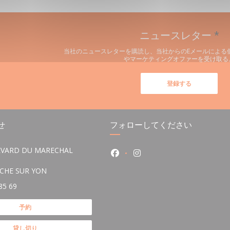
ニュースレター
*
当社のニュースレターを購読し、当社からのEメールによる
やマーケティングオファーを受け取る
登録する
せ
フォローしてください
EVARD DU MARECHAL
Facebook ((新しいウィンドウ
Instagram ((新しい
((新しいウィンドウで開きます))
OCHE SUR YON
85 69
予約
貸し切り