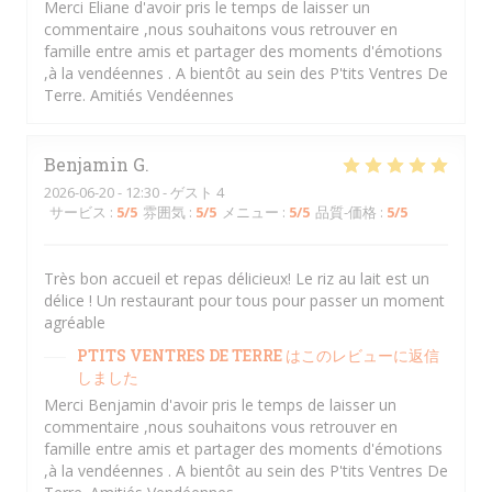
Merci Eliane d'avoir pris le temps de laisser un
commentaire ,nous souhaitons vous retrouver en
famille entre amis et partager des moments d'émotions
,à la vendéennes . A bientôt au sein des P'tits Ventres De
Terre. Amitiés Vendéennes
Benjamin
G
2026-06-20
- 12:30 - ゲスト 4
サービス
:
5
/5
雰囲気
:
5
/5
メニュー
:
5
/5
品質-価格
:
5
/5
Très bon accueil et repas délicieux! Le riz au lait est un
délice ! Un restaurant pour tous pour passer un moment
agréable
PTITS VENTRES DE TERRE
はこのレビューに返信
しました
Merci Benjamin d'avoir pris le temps de laisser un
commentaire ,nous souhaitons vous retrouver en
famille entre amis et partager des moments d'émotions
,à la vendéennes . A bientôt au sein des P'tits Ventres De