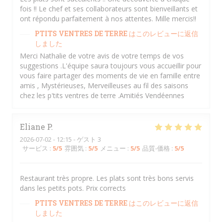
fois !! Le chef et ses collaborateurs sont bienveillants et
ont répondu parfaitement à nos attentes. Mille mercis!!
PTITS VENTRES DE TERRE
はこのレビューに返信
しました
Merci Nathalie de votre avis de votre temps de vos
suggestions .L'équipe saura toujours vous accueillir pour
vous faire partager des moments de vie en famille entre
amis , Mystérieuses, Merveilleuses au fil des saisons
chez les p'tits ventres de terre .Amitiés Vendéennes
Eliane
P
2026-07-02
- 12:15 - ゲスト 3
サービス
:
5
/5
雰囲気
:
5
/5
メニュー
:
5
/5
品質-価格
:
5
/5
Restaurant très propre. Les plats sont très bons servis
dans les petits pots. Prix corrects
PTITS VENTRES DE TERRE
はこのレビューに返信
しました