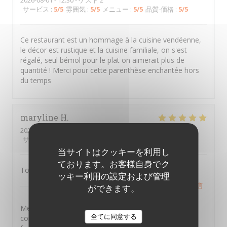
2026-08-01
- 12:30 - ゲスト 2
サービス
:
5
/5
雰囲気
:
5
/5
メニュー
:
5
/5
品質-価格
:
5
/5
Ce restaurant est un hommage à la cuisine vendéenne,
le décor est rustique et la cuisine familiale, on s'est
régalé, seul bémol pour le plat on aimerait plus de
quantité ! Merci pour cette parenthèse enchantée hors
du temps
maryline
H
2026-07-28
- 19:30 - ゲスト 6
サービス
:
5
/5
雰囲気
:
4
/5
メニュー
:
4
/5
品質-価格
:
4
/5
当サイトはクッキーを利用し
ております。お客様自身でク
Tout est extra , je recommande 👍
ッキー利用の設定および管理
PTITS VENTRES DE TERRE
はこのレビューに返信
ができます。
しました
Merci Maryline d'avoir pris le temps de laisser un
全てに同意する
commentaire ,nous souhaitons vous retrouver en