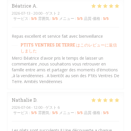
Béatrice
A
2026-07-13
- 20:00 - ゲスト 2
サービス
:
5
/5
雰囲気
:
5
/5
メニュー
:
5
/5
品質-価格
:
5
/5
Repas excellent et service fait avec bienveillance
PTITS VENTRES DE TERRE
はこのレビューに返信
しました
Merci Béatrice d'avoir pris le temps de laisser un
commentaire ,nous souhaitons vous retrouver en
famille entre amis et partager des moments d'émotions
,à la vendéennes . A bientôt au sein des P'tits Ventres De
Terre. Amitiés Vendéennes
Nathalie
D
2026-07-04
- 12:00 - ゲスト 6
サービス
:
5
/5
雰囲気
:
5
/5
メニュー
:
5
/5
品質-価格
:
5
/5
Les plats sont succulents !! Une découverte a chaque