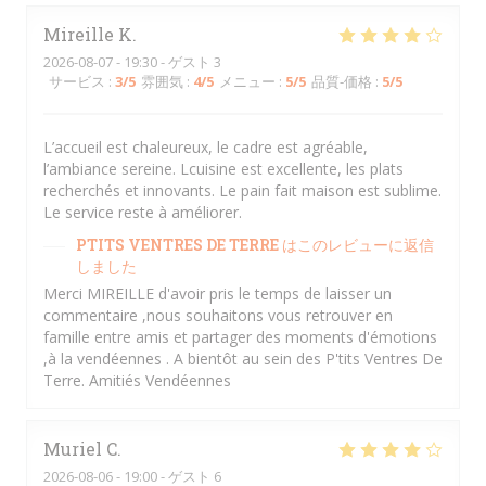
Mireille
K
2026-08-07
- 19:30 - ゲスト 3
サービス
:
3
/5
雰囲気
:
4
/5
メニュー
:
5
/5
品質-価格
:
5
/5
L’accueil est chaleureux, le cadre est agréable,
l’ambiance sereine. Lcuisine est excellente, les plats
recherchés et innovants. Le pain fait maison est sublime.
Le service reste à améliorer.
PTITS VENTRES DE TERRE
はこのレビューに返信
しました
Merci MIREILLE d'avoir pris le temps de laisser un
commentaire ,nous souhaitons vous retrouver en
famille entre amis et partager des moments d'émotions
,à la vendéennes . A bientôt au sein des P'tits Ventres De
Terre. Amitiés Vendéennes
Muriel
C
2026-08-06
- 19:00 - ゲスト 6