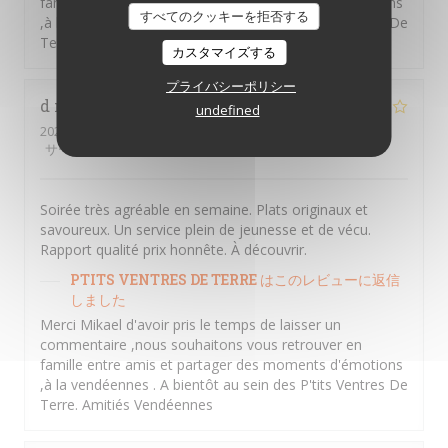
famille entre amis et partager des moments d'émotions
すべてのクッキーを拒否する
,à la vendéennes . A bientôt au sein des P'tits Ventres De
Terre. Amitiés Vendéennes
カスタマイズする
プライバシーポリシー
d mikael
G
undefined
2026-07-22
- 19:15 - ゲスト 4
サービス
:
5
/5
雰囲気
:
4
/5
メニュー
:
4
/5
品質-価格
:
5
/5
Soirée très agréable en semaine. Plats originaux et
savoureux. Un service plein de jeunesse et de vécu.
Rapport qualité prix honnête. À découvrir.
PTITS VENTRES DE TERRE
はこのレビューに返信
しました
Merci Mikael d'avoir pris le temps de laisser un
commentaire ,nous souhaitons vous retrouver en
famille entre amis et partager des moments d'émotions
,à la vendéennes . A bientôt au sein des P'tits Ventres De
Terre. Amitiés Vendéennes