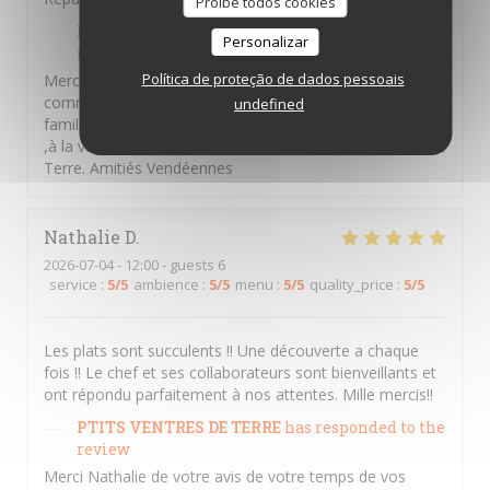
Proíbe todos cookies
PTITS VENTRES DE TERRE
has responded to the
Personalizar
review
Política de proteção de dados pessoais
Merci Béatrice d'avoir pris le temps de laisser un
commentaire ,nous souhaitons vous retrouver en
undefined
famille entre amis et partager des moments d'émotions
,à la vendéennes . A bientôt au sein des P'tits Ventres De
Terre. Amitiés Vendéennes
Nathalie
D
2026-07-04
- 12:00 - guests 6
service
:
5
/5
ambience
:
5
/5
menu
:
5
/5
quality_price
:
5
/5
Les plats sont succulents !! Une découverte a chaque
fois !! Le chef et ses collaborateurs sont bienveillants et
ont répondu parfaitement à nos attentes. Mille mercis!!
PTITS VENTRES DE TERRE
has responded to the
review
Merci Nathalie de votre avis de votre temps de vos