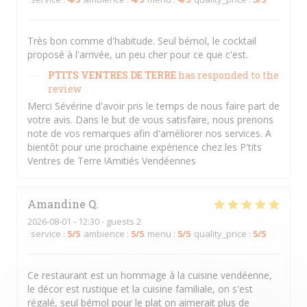
Très bon comme d'habitude. Seul bémol, le cocktail
proposé à l'arrivée, un peu cher pour ce que c'est.
PTITS VENTRES DE TERRE
has responded to the
review
Merci Sévérine d'avoir pris le temps de nous faire part de
votre avis. Dans le but de vous satisfaire, nous prenons
note de vos remarques afin d'améliorer nos services. A
bientôt pour une prochaine expérience chez les P'tits
Ventres de Terre !Amitiés Vendéennes
Amandine
Q
2026-08-01
- 12:30 - guests 2
service
:
5
/5
ambience
:
5
/5
menu
:
5
/5
quality_price
:
5
/5
Ce restaurant est un hommage à la cuisine vendéenne,
le décor est rustique et la cuisine familiale, on s'est
régalé, seul bémol pour le plat on aimerait plus de