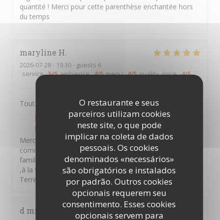
quantité ! Merci pour cette parenthèse enchantée hors
du temps
maryline
H
2026-07-28
- 19:30 - guests 6
service
:
5
/5
ambience
:
4
/5
menu
:
4
/5
quality_price
:
4
/5
O restaurante e seus
Tout est extra , je recommande 👍
parceiros utilizam cookies
PTITS VENTRES DE TERRE
has responded to the
neste site, o que pode
review
implicar na coleta de dados
Merci Maryline d'avoir pris le temps de laisser un
pessoais. Os cookies
commentaire ,nous souhaitons vous retrouver en
denominados «necessários»
famille entre amis et partager des moments d'émotions
são obrigatórios e instalados
,à la vendéennes . A bientôt au sein des P'tits Ventres De
Terre. Amitiés Vendéennes
por padrão. Outros cookies
opcionais requerem seu
consentimento. Esses cookies
d mikael
G
opcionais servem para