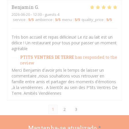
Benjamin
G
2026-06-20
- 12:30 - guests 4
service
:
5
/5
ambience
:
5
/5
menu
:
5
/5
quality_price
:
5
/5
Très bon accueil et repas délicieux! Le riz au lait est un
délice ! Un restaurant pour tous pour passer un moment
agréable
PTITS VENTRES DE TERRE
has responded to the
review
Merci Benjamin d'avoir pris le temps de laisser un
commentaire ,nous souhaitons vous retrouver en
famille entre amis et partager des moments d'émotions
,à la vendéennes . A bientôt au sein des P'tits Ventres De
Terre. Amitiés Vendéennes
1
2
3
Mantenha-se atualizado
*