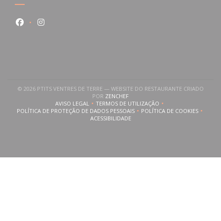
Facebook ((abre numa nova janela))
Instagram ((abre numa nova janela))
© 2026 PTITS VENTRES DE TERRE — WEBSITE DO RESTAURANTE CRIADO
((ABRE NUMA NOVA JANELA))
POR
ZENCHEF
AVISO LEGAL
TERMOS DE UTILIZAÇÃO
((ABRE NUMA NOVA JANELA))
((ABRE NUMA NOVA JANELA))
POLÍTICA DE PROTEÇÃO DE DADOS PESSOAIS
POLÍTICA DE COOKIES
((ABRE NUMA NOVA JANELA))
((ABRE NUMA NOVA
ACESSIBILIDADE
((ABRE NUMA NOVA JANELA))