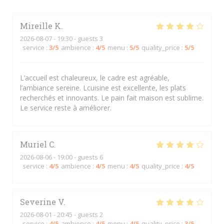
Mireille
K
2026-08-07
- 19:30 - guests 3
service
:
3
/5
ambience
:
4
/5
menu
:
5
/5
quality_price
:
5
/5
L’accueil est chaleureux, le cadre est agréable,
l’ambiance sereine. Lcuisine est excellente, les plats
recherchés et innovants. Le pain fait maison est sublime.
Le service reste à améliorer.
Muriel
C
2026-08-06
- 19:00 - guests 6
service
:
4
/5
ambience
:
4
/5
menu
:
4
/5
quality_price
:
4
/5
Severine
V
2026-08-01
- 20:45 - guests 2
service
:
4
/5
ambience
:
4
/5
menu
:
4
/5
quality_price
:
3
/5