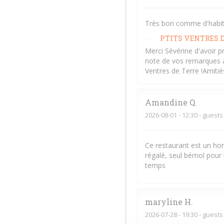
Très bon comme d'habitud
PTITS VENTRES D
Merci Sévérine d'avoir p
note de vos remarques af
Ventres de Terre !Amiti
Amandine
Q
2026-08-01
- 12:30 - guests
Ce restaurant est un hom
régalé, seul bémol pour 
temps
maryline
H
2026-07-28
- 19:30 - guests