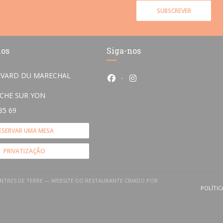
SUBSCREVER
nos
Siga-nos
EVARD DU MARECHAL
Facebook ((abre numa nova ja
Instagram ((abre numa n
((abre numa nova janela))
OCHE SUR YON
85 69
ESERVAR UMA MESA
PRIVATIZAÇÃO
VENTRES DE TERRE — WEBSITE DO RESTAURANTE CRIADO POR
 NUMA NOVA JANELA))
POLÍTIC