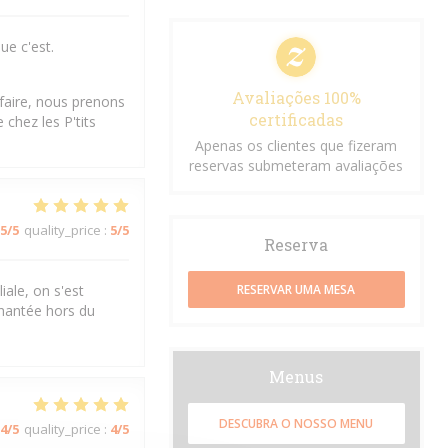
ue c'est.
Avaliações 100%
sfaire, nous prenons
certificadas
chez les P'tits
Apenas os clientes que fizeram
reservas submeteram avaliações
5
/5
quality_price
:
5
/5
Reserva
iale, on s'est
RESERVAR UMA MESA
chantée hors du
Menus
DESCUBRA O NOSSO MENU
4
/5
quality_price
:
4
/5