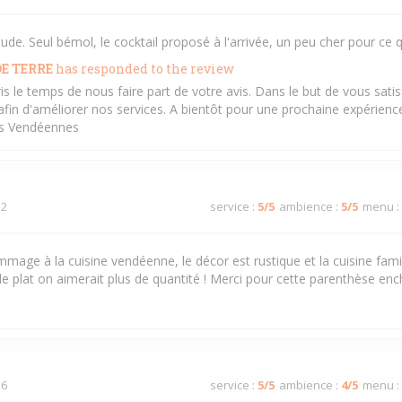
e. Seul bémol, le cocktail proposé à l'arrivée, un peu cher pour ce q
E TERRE
has responded to the review
ris le temps de nous faire part de votre avis. Dans le but de vous sati
in d'améliorer nos services. A bientôt pour une prochaine expérience 
és Vendéennes
 2
service
:
5
/5
ambience
:
5
/5
menu
:
mage à la cuisine vendéenne, le décor est rustique et la cuisine famil
le plat on aimerait plus de quantité ! Merci pour cette parenthèse en
 6
service
:
5
/5
ambience
:
4
/5
menu
: