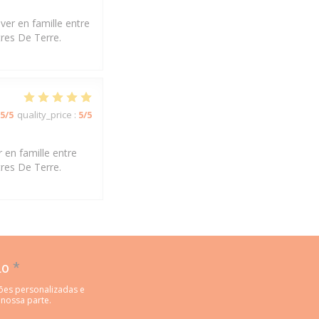
ver en famille entre
tres De Terre.
5
/5
quality_price
:
5
/5
 en famille entre
tres De Terre.
do
*
ões personalizadas e
 nossa parte.