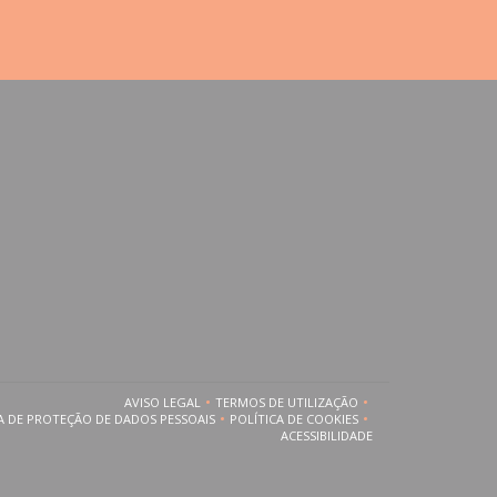
nela))
ova janela))
AVISO LEGAL
TERMOS DE UTILIZAÇÃO
((ABRE NUMA NOVA JANELA))
((ABRE NUMA NOVA JANELA))
A DE PROTEÇÃO DE DADOS PESSOAIS
POLÍTICA DE COOKIES
((ABRE NUMA NOVA JANELA))
((ABRE NUMA NOVA JANELA))
ACESSIBILIDADE
((ABRE NUMA NOVA JANELA))