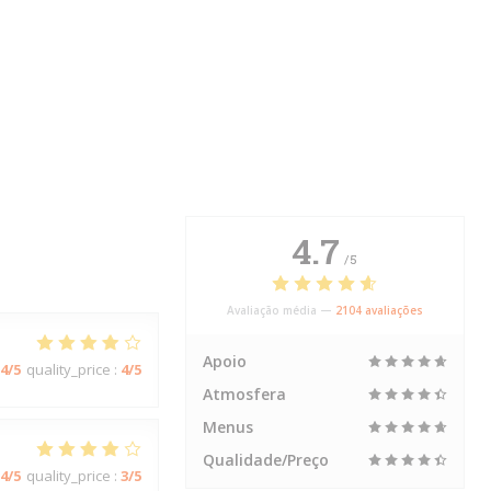
4.7
/5
Avaliação média —
2104 avaliações
Apoio
4
/5
quality_price
:
4
/5
Atmosfera
Menus
Qualidade/Preço
4
/5
quality_price
:
3
/5