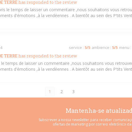
E TERRE
has responded to the review
pris le temps de laisser un commentaire ,nous souhaitons vous retrou
ments d'émotions ,à la vendéennes . A bientôt au sein des P'tits Ven
 4
service
:
5
/5
ambience
:
5
/5
menu
:
E TERRE
has responded to the review
is le temps de laisser un commentaire ,nous souhaitons vous retrouver
ments d'émotions ,à la vendéennes . A bientôt au sein des P'tits Ven
1
2
3
Mantenha-se atualiza
Subscrever a nossa newsletter para receber comunicaç
ofertas de marketing por correio eletrónico da