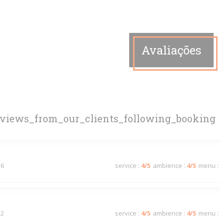
Avaliações
eviews_from_our_clients_following_booking
 6
service
:
4
/5
ambience
:
4
/5
menu
:
 2
service
:
4
/5
ambience
:
4
/5
menu
: