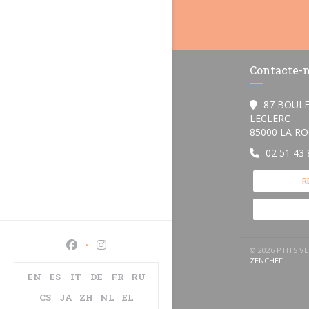
Contacte-
87 BOUL
LECLERC
85000 LA R
02 51 43 
R
Facebook ((abre numa nova janela))
Instagram ((abre numa nova janela))
© 2026 PTITS 
((ABRE
ZENCHEF
EN
ES
IT
DE
FR
RU
CS
JA
ZH
NL
EL