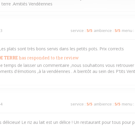
de terre .Amitiés Vendéennes
 3
service
:
5
/5
ambience
:
5
/5
menu
:
es plats sont très bons servis dans les petits pots. Prix corrects
E TERRE
has responded to the review
s le temps de laisser un commentaire ,nous souhaitons vous retrouver 
ments d'émotions ,à la vendéennes . A bientôt au sein des P'tits Ven
 4
service
:
5
/5
ambience
:
5
/5
menu
:
s délicieux! Le riz au lait est un délice ! Un restaurant pour tous pou