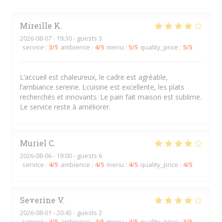
Mireille
K
2026-08-07
- 19:30 - guests 3
service
:
3
/5
ambience
:
4
/5
menu
:
5
/5
quality_price
:
5
/5
L’accueil est chaleureux, le cadre est agréable,
l’ambiance sereine. Lcuisine est excellente, les plats
recherchés et innovants. Le pain fait maison est sublime.
Le service reste à améliorer.
Muriel
C
2026-08-06
- 19:00 - guests 6
service
:
4
/5
ambience
:
4
/5
menu
:
4
/5
quality_price
:
4
/5
Severine
V
2026-08-01
- 20:45 - guests 2
service
:
4
/5
ambience
:
4
/5
menu
:
4
/5
quality_price
:
3
/5