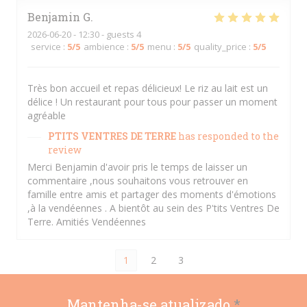
Benjamin
G
2026-06-20
- 12:30 - guests 4
service
:
5
/5
ambience
:
5
/5
menu
:
5
/5
quality_price
:
5
/5
Très bon accueil et repas délicieux! Le riz au lait est un
délice ! Un restaurant pour tous pour passer un moment
agréable
PTITS VENTRES DE TERRE
has responded to the
review
Merci Benjamin d'avoir pris le temps de laisser un
commentaire ,nous souhaitons vous retrouver en
famille entre amis et partager des moments d'émotions
,à la vendéennes . A bientôt au sein des P'tits Ventres De
Terre. Amitiés Vendéennes
1
2
3
Mantenha-se atualizado
*