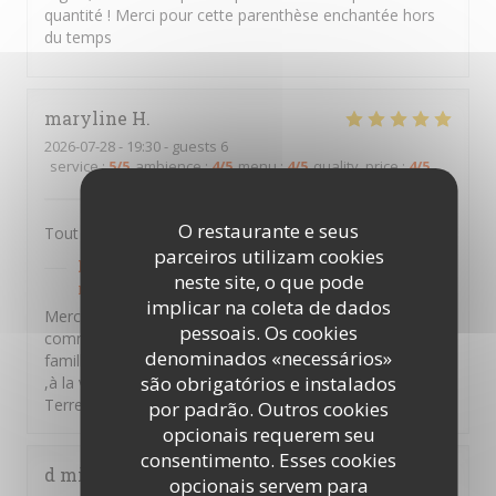
quantité ! Merci pour cette parenthèse enchantée hors
du temps
maryline
H
2026-07-28
- 19:30 - guests 6
service
:
5
/5
ambience
:
4
/5
menu
:
4
/5
quality_price
:
4
/5
O restaurante e seus
Tout est extra , je recommande 👍
parceiros utilizam cookies
PTITS VENTRES DE TERRE
has responded to the
neste site, o que pode
review
implicar na coleta de dados
Merci Maryline d'avoir pris le temps de laisser un
pessoais. Os cookies
commentaire ,nous souhaitons vous retrouver en
denominados «necessários»
famille entre amis et partager des moments d'émotions
são obrigatórios e instalados
,à la vendéennes . A bientôt au sein des P'tits Ventres De
Terre. Amitiés Vendéennes
por padrão. Outros cookies
opcionais requerem seu
consentimento. Esses cookies
d mikael
G
opcionais servem para