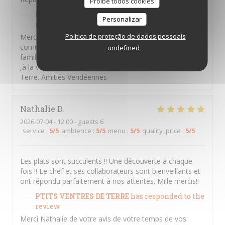
Proíbe todos cookies
PTITS VENTRES DE TERRE
has responded to the
Personalizar
review
Política de proteção de dados pessoais
Merci Béatrice d'avoir pris le temps de laisser un
commentaire ,nous souhaitons vous retrouver en
undefined
famille entre amis et partager des moments d'émotions
,à la vendéennes . A bientôt au sein des P'tits Ventres De
Terre. Amitiés Vendéennes
Nathalie
D
2026-07-04
- 12:00 - guests 6
service
:
5
/5
ambience
:
5
/5
menu
:
5
/5
quality_price
:
5
/5
Les plats sont succulents !! Une découverte a chaque
fois !! Le chef et ses collaborateurs sont bienveillants et
ont répondu parfaitement à nos attentes. Mille mercis!!
PTITS VENTRES DE TERRE
has responded to the
review
Merci Nathalie de votre avis de votre temps de vos