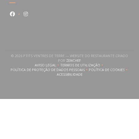
Facebook ((abre numa nova janela))
Instagram ((abre numa nova janela))
© 2026 PTITS VENTRES DE TERRE — WEBSITE DO RESTAURANTE CRIADO
((ABRE NUMA NOVA JANELA))
POR
ZENCHEF
AVISO LEGAL
TERMOS DE UTILIZAÇÃO
((ABRE NUMA NOVA JANELA))
((ABRE NUMA NOVA JANELA))
POLÍTICA DE PROTEÇÃO DE DADOS PESSOAIS
POLÍTICA DE COOKIES
((ABRE NUMA NOVA JANELA))
((ABRE NUMA NOVA
ACESSIBILIDADE
((ABRE NUMA NOVA JANELA))