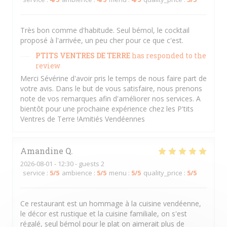
Très bon comme d'habitude. Seul bémol, le cocktail
proposé à l'arrivée, un peu cher pour ce que c'est.
PTITS VENTRES DE TERRE
has responded to the
review
Merci Sévérine d'avoir pris le temps de nous faire part de
votre avis. Dans le but de vous satisfaire, nous prenons
note de vos remarques afin d'améliorer nos services. A
bientôt pour une prochaine expérience chez les P'tits
Ventres de Terre !Amitiés Vendéennes
Amandine
Q
2026-08-01
- 12:30 - guests 2
service
:
5
/5
ambience
:
5
/5
menu
:
5
/5
quality_price
:
5
/5
Ce restaurant est un hommage à la cuisine vendéenne,
le décor est rustique et la cuisine familiale, on s'est
régalé, seul bémol pour le plat on aimerait plus de