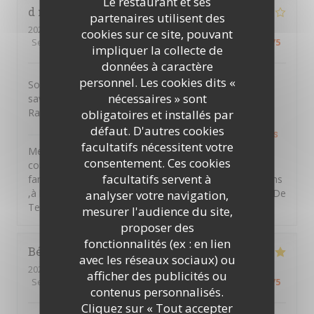
Le restaurant et ses
d mikael
G
partenaires utilisent des
2026-07-22
- 19:15 - Couverts 4
cookies sur ce site, pouvant
Service
:
5
/5
Ambiance
:
4
/5
Cuisine
:
4
/5
Qualité / Prix
:
5
/5
impliquer la collecte de
données à caractère
personnel. Les cookies dits «
Soirée très agréable en semaine. Plats originaux et
nécessaires » sont
savoureux. Un service plein de jeunesse et de vécu.
Rapport qualité prix honnête. À découvrir.
obligatoires et installés par
défaut. D'autres cookies
PTITS VENTRES DE TERRE
a répondu à cet avis
facultatifs nécessitent votre
Merci Mikael d'avoir pris le temps de laisser un
consentement. Ces cookies
commentaire ,nous souhaitons vous retrouver en
facultatifs servent à
famille entre amis et partager des moments d'émotions
,à la vendéennes . A bientôt au sein des P'tits Ventres De
analyser votre navigation,
Terre. Amitiés Vendéennes
mesurer l'audience du site,
proposer des
fonctionnalités (ex : en lien
Béatrice
A
avec les réseaux sociaux) ou
2026-07-13
- 20:00 - Couverts 2
afficher des publicités ou
Service
:
5
/5
Ambiance
:
5
/5
Cuisine
:
5
/5
Qualité / Prix
:
5
/5
contenus personnalisés.
Cliquez sur « Tout accepter