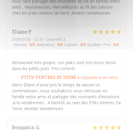
vous faire partager des moments de vie en famille entre
amis , Mystérieuses, Merveilleuses au fil des saisons
chez les p'tits ventres de terre .Amitiés Vendéennes
Eliane
P
2026-07-02
- 12:15 - Couverts 3
Service
:
5
/5
Ambiance
:
5
/5
Cuisine
:
5
/5
Qualité / Prix
:
5
/5
Restaurant très propre. Les plats sont très bons servis
dans les petits pots. Prix corrects
PTITS VENTRES DE TERRE
a répondu à cet avis
Merci Eliane d'avoir pris le temps de laisser un
commentaire ,nous souhaitons vous retrouver en
famille entre amis et partager des moments d'émotions
,à la vendéennes . A bientôt au sein des P'tits Ventres De
Terre. Amitiés Vendéennes
Benjamin
G