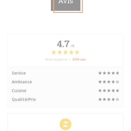
Avis
4.7
/5
Note moyenne —
2104 avis
Service
Ambiance
Cuisine
Qualité/Prix