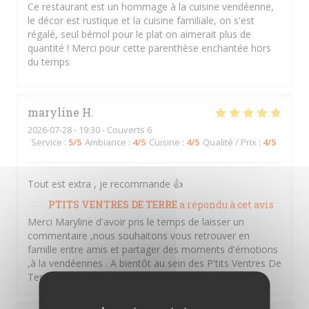
Ce restaurant est un hommage à la cuisine vendéenne,
le décor est rustique et la cuisine familiale, on s'est
régalé, seul bémol pour le plat on aimerait plus de
quantité ! Merci pour cette parenthèse enchantée hors
du temps
maryline
H
2026-07-28
- 19:30 - Couverts 6
Service
:
5
/5
Ambiance
:
4
/5
Cuisine
:
4
/5
Qualité / Prix
:
4
/5
Tout est extra , je recommande 👍
PTITS VENTRES DE TERRE
a répondu à cet avis
Merci Maryline d'avoir pris le temps de laisser un
commentaire ,nous souhaitons vous retrouver en
famille entre amis et partager des moments d'émotions
,à la vendéennes . A bientôt au sein des P'tits Ventres De
Terre. Amitiés Vendéennes