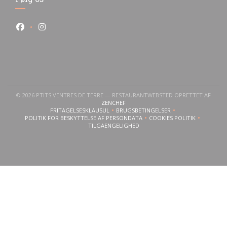
Facebook ((åbner i et nyt vindue))
Instagram ((åbner i et nyt vindue))
© 2026 PTITS VENTRES DE TERRE — RESTAURANTWEBSTED OPRETTET AF
((ÅBNER I ET NYT VINDUE))
ZENCHEF
FRITAGELSESKLAUSUL
BRUGSBETINGELSER
((ÅBNER I ET NYT VINDUE))
((ÅBNER I ET NYT VINDUE))
POLITIK FOR BESKYTTELSE AF PERSONDATA
COOKIES POLITIK
((ÅBNER I ET NYT VINDUE))
((ÅBNER I ET NYT V
TILGAENGELIGHED
((ÅBNER I ET NYT VINDUE))