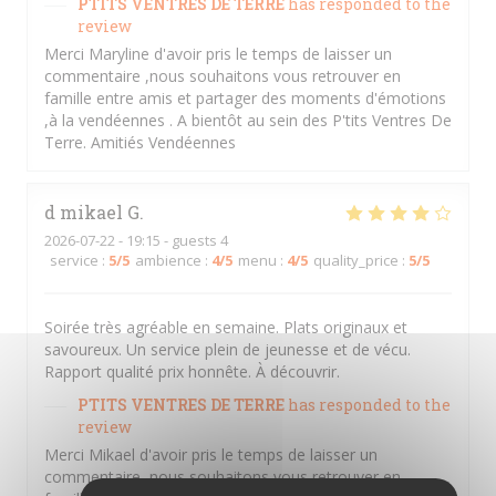
PTITS VENTRES DE TERRE
has responded to the
review
Merci Maryline d'avoir pris le temps de laisser un
commentaire ,nous souhaitons vous retrouver en
famille entre amis et partager des moments d'émotions
,à la vendéennes . A bientôt au sein des P'tits Ventres De
Terre. Amitiés Vendéennes
d mikael
G
2026-07-22
- 19:15 - guests 4
service
:
5
/5
ambience
:
4
/5
menu
:
4
/5
quality_price
:
5
/5
Soirée très agréable en semaine. Plats originaux et
savoureux. Un service plein de jeunesse et de vécu.
Rapport qualité prix honnête. À découvrir.
PTITS VENTRES DE TERRE
has responded to the
review
Merci Mikael d'avoir pris le temps de laisser un
commentaire ,nous souhaitons vous retrouver en