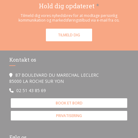
Hold dig opdateret
*
Tilmeld dig vores nyhedsbrev for at modtage personlig
kommunikation og markedsføringstilbud via e-mail fra os.
TILMELD DIG
Kontakt os
87 BOULEVARD DU MARECHAL LECLERC
((åbner i et nyt vindue))
85000 LA ROCHE SUR YON
02 51 43 85 69
BOOK ET BORD
PRIVATISERING
Følg os