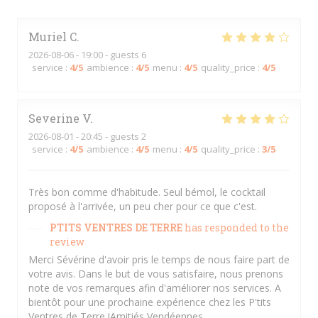
Muriel
C
2026-08-06
- 19:00 - guests 6
service
:
4
/5
ambience
:
4
/5
menu
:
4
/5
quality_price
:
4
/5
Severine
V
2026-08-01
- 20:45 - guests 2
service
:
4
/5
ambience
:
4
/5
menu
:
4
/5
quality_price
:
3
/5
Très bon comme d'habitude. Seul bémol, le cocktail
proposé à l'arrivée, un peu cher pour ce que c'est.
PTITS VENTRES DE TERRE
has responded to the
review
Merci Sévérine d'avoir pris le temps de nous faire part de
votre avis. Dans le but de vous satisfaire, nous prenons
note de vos remarques afin d'améliorer nos services. A
bientôt pour une prochaine expérience chez les P'tits
Ventres de Terre !Amitiés Vendéennes