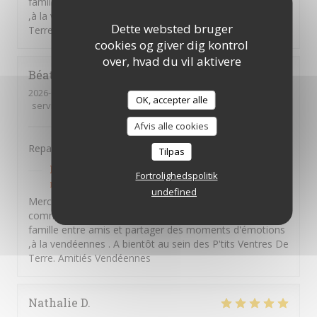
famille entre amis et partager des moments d'émotions
,à la vendéennes . A bientôt au sein des P'tits Ventres De
Dette websted bruger
Terre. Amitiés Vendéennes
cookies og giver dig kontrol
over, hvad du vil aktivere
Béatrice
A
2026-07-13
- 20:00 - guests 2
OK, accepter alle
service
:
5
/5
ambience
:
5
/5
menu
:
5
/5
quality_price
:
5
/5
Afvis alle cookies
Repas excellent et service fait avec bienveillance
Tilpas
PTITS VENTRES DE TERRE
has responded to the
Fortrolighedspolitik
review
undefined
Merci Béatrice d'avoir pris le temps de laisser un
commentaire ,nous souhaitons vous retrouver en
famille entre amis et partager des moments d'émotions
,à la vendéennes . A bientôt au sein des P'tits Ventres De
Terre. Amitiés Vendéennes
Nathalie
D