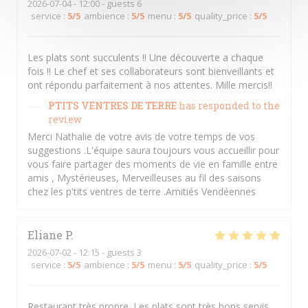
2026-07-04
- 12:00 - guests 6
service
:
5
/5
ambience
:
5
/5
menu
:
5
/5
quality_price
:
5
/5
Les plats sont succulents !! Une découverte a chaque
fois !! Le chef et ses collaborateurs sont bienveillants et
ont répondu parfaitement à nos attentes. Mille mercis!!
PTITS VENTRES DE TERRE
has responded to the
review
Merci Nathalie de votre avis de votre temps de vos
suggestions .L'équipe saura toujours vous accueillir pour
vous faire partager des moments de vie en famille entre
amis , Mystérieuses, Merveilleuses au fil des saisons
chez les p'tits ventres de terre .Amitiés Vendéennes
Eliane
P
2026-07-02
- 12:15 - guests 3
service
:
5
/5
ambience
:
5
/5
menu
:
5
/5
quality_price
:
5
/5
Restaurant très propre. Les plats sont très bons servis