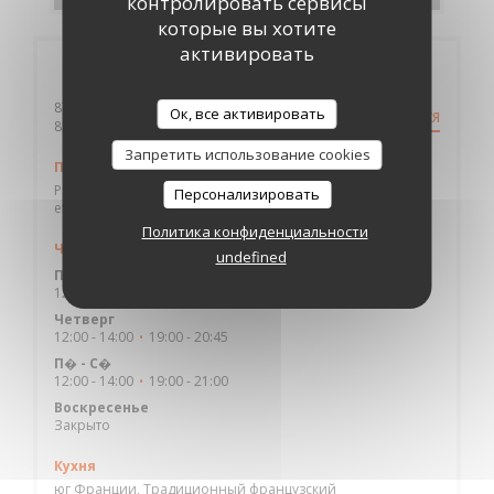
контролировать сервисы
которые вы хотите
активировать
Общая информация
87 BOULEVARD DU MARECHAL LECLERC
Ок, все активировать
КАК ДОБРАТЬСЯ
((открывается в новом окне))
85000 LA ROCHE SUR YON
Запретить использование cookies
Парковка
Parking face au restaurant gratuit de 12h à 13h + 1h gratuite
Персонализировать
et à partir de 19h
Политика конфиденциальности
Часы работы
undefined
П�
-
С�
12:00 - 14:00
19:00 - 20:30
•
Четверг
12:00 - 14:00
19:00 - 20:45
•
П�
-
С�
12:00 - 14:00
19:00 - 21:00
•
Воскресенье
Закрыто
Кухня
юг Франции, Традиционный французский