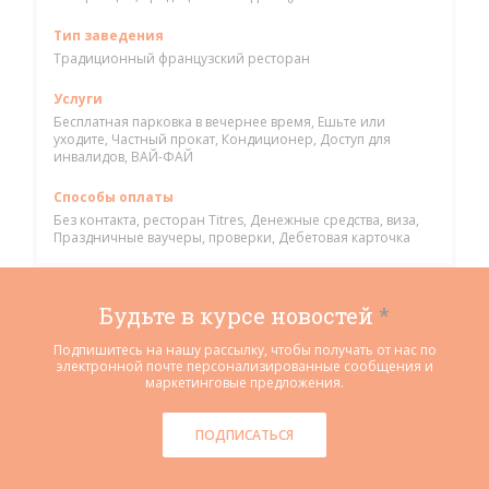
Тип заведения
Традиционный французский ресторан
Услуги
Бесплатная парковка в вечернее время, Ешьте или
уходите, Частный прокат, Кондиционер, Доступ для
инвалидов, ВАЙ-ФАЙ
Способы оплаты
Без контакта, ресторан Titres, Денежные средства, виза,
Праздничные ваучеры, проверки, Дебетовая карточка
Будьте в курсе новостей
*
Подпишитесь на нашу рассылку, чтобы получать от нас по
электронной почте персонализированные сообщения и
маркетинговые предложения.
ПОДПИСАТЬСЯ