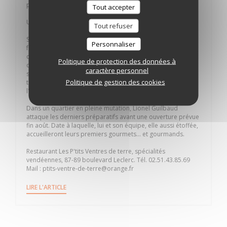
pour les enfants, un menu « Harry pot de terre ».
Tout accepter
Une table conviviale, familiale
Tout refuser
Sa nouvelle table ? Lionel Guilbaud la veut « conviviale,
Personnaliser
familiale et généreuse ». À l'image de cette table
campagnarde, où seize convives peuvent tenir. Dans un
Politique de protection des données à
décor chaleureux, où les enduits Argilus « made in Chaillé-
caractère personnel
sous-les-Ormeaux » donnent du relief aux briquettes en
Politique de gestion des cookies
terre cuite « made in Aizenay », le chef vous racontera
l'histoire de ses plats qu'il a mitonnés avec passion.
Dans un quartier en pleine mutation, Lionel Guilbaud
attaque les derniers préparatifs avant une ouverture prévue
fin août. Date à laquelle, lui et son équipe, elle aussi étoffée,
accueilleront leurs premiers gourmets... et gourmands.
Restaurant Les P'tits Ventres de terre, spécialités
vendéennes, 87-89 boulevard Leclerc. Tél. 02.51.43.85.69
Mail : ptits-ventre-de-terre@orange.fr
((OUVRE UNE NOUVELLE FENÊTRE))
LIRE L'ARTICLE