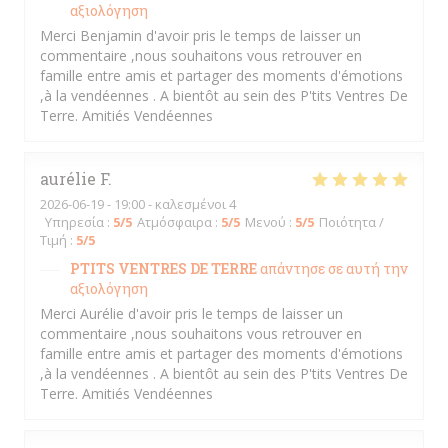
αξιολόγηση
Merci Benjamin d'avoir pris le temps de laisser un
commentaire ,nous souhaitons vous retrouver en
famille entre amis et partager des moments d'émotions
,à la vendéennes . A bientôt au sein des P'tits Ventres De
Terre. Amitiés Vendéennes
aurélie
F
2026-06-19
- 19:00 - καλεσμένοι 4
Υπηρεσία
:
5
/5
Ατμόσφαιρα
:
5
/5
Μενού
:
5
/5
Ποιότητα /
Τιμή
:
5
/5
PTITS VENTRES DE TERRE
απάντησε σε αυτή την
αξιολόγηση
Merci Aurélie d'avoir pris le temps de laisser un
commentaire ,nous souhaitons vous retrouver en
famille entre amis et partager des moments d'émotions
,à la vendéennes . A bientôt au sein des P'tits Ventres De
Terre. Amitiés Vendéennes