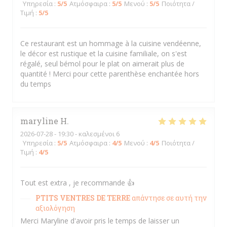
Υπηρεσία
:
5
/5
Ατμόσφαιρα
:
5
/5
Μενού
:
5
/5
Ποιότητα /
Τιμή
:
5
/5
Ce restaurant est un hommage à la cuisine vendéenne,
le décor est rustique et la cuisine familiale, on s'est
régalé, seul bémol pour le plat on aimerait plus de
quantité ! Merci pour cette parenthèse enchantée hors
du temps
maryline
H
2026-07-28
- 19:30 - καλεσμένοι 6
Υπηρεσία
:
5
/5
Ατμόσφαιρα
:
4
/5
Μενού
:
4
/5
Ποιότητα /
Τιμή
:
4
/5
Tout est extra , je recommande 👍
PTITS VENTRES DE TERRE
απάντησε σε αυτή την
αξιολόγηση
Merci Maryline d'avoir pris le temps de laisser un