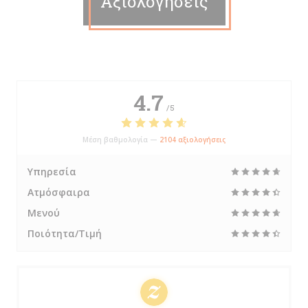
Αξιολογήσεις
4.7
/5
Μέση βαθμολογία —
2104 αξιολογήσεις
Υπηρεσία
Ατμόσφαιρα
Μενού
Ποιότητα/Τιμή