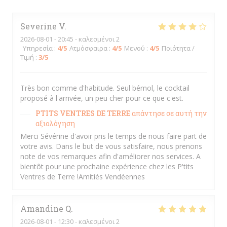
Severine
V
2026-08-01
- 20:45 - καλεσμένοι 2
Υπηρεσία
:
4
/5
Ατμόσφαιρα
:
4
/5
Μενού
:
4
/5
Ποιότητα /
Τιμή
:
3
/5
Très bon comme d'habitude. Seul bémol, le cocktail
proposé à l'arrivée, un peu cher pour ce que c'est.
PTITS VENTRES DE TERRE
απάντησε σε αυτή την
αξιολόγηση
Merci Sévérine d'avoir pris le temps de nous faire part de
votre avis. Dans le but de vous satisfaire, nous prenons
note de vos remarques afin d'améliorer nos services. A
bientôt pour une prochaine expérience chez les P'tits
Ventres de Terre !Amitiés Vendéennes
Amandine
Q
2026-08-01
- 12:30 - καλεσμένοι 2