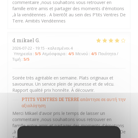
commentaire ,nous souhaitons vous retrouver en
famille entre amis et partager des moments d'émotions
,à la vendéennes . A bientôt au sein des P'tits Ventres De
Terre. Amitiés Vendéennes
d mikael
G
2026-07-22
- 19:15 - καλεσμένοι 4
Υπηρεσία
:
5
/5
Ατμόσφαιρα
:
4
/5
Μενού
:
4
/5
Ποιότητα /
Τιμή
:
5
/5
Soirée très agréable en semaine. Plats originaux et
savoureux. Un service plein de jeunesse et de vécu.
Rapport qualité prix honnête. À découvrir.
PTITS VENTRES DE TERRE
απάντησε σε αυτή την
αξιολόγηση
Merci Mikael d'avoir pris le temps de laisser un
commentaire ,nous souhaitons vous retrouver en
famille entre amis et partager des moments d'émotions
,à la vendéennes . A bientôt au sein des P'tits Ventres De
Terre. Amitiés Vendéennes