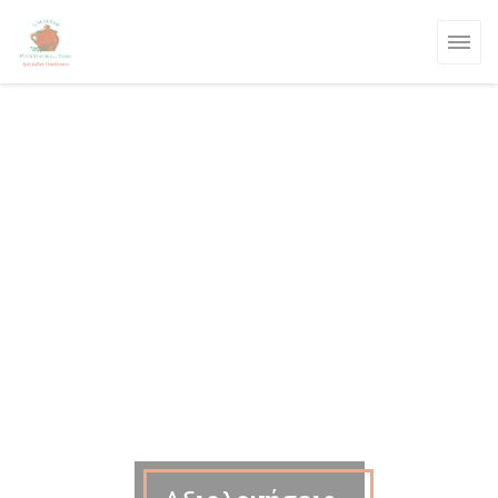
Πίνακας διαχείρισης "Μπισκότων" (Cookies)