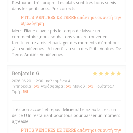
Restaurant très propre. Les plats sont très bons servis
dans les petits pots. Prix corrects
PTITS VENTRES DE TERRE
απάντησε σε αυτή την
αξιολόγηση
Merci Eliane d'avoir pris le temps de laisser un
commentaire ,nous souhaitons vous retrouver en
famille entre amis et partager des moments d'émotions
,à la vendéennes . A bientôt au sein des P'tits Ventres De
Terre. Amitiés Vendéennes
Benjamin
G
2026-06-20
- 12:30 - καλεσμένοι 4
Υπηρεσία
:
5
/5
Ατμόσφαιρα
:
5
/5
Μενού
:
5
/5
Ποιότητα /
Τιμή
:
5
/5
Très bon accueil et repas délicieux! Le riz au lait est un
délice ! Un restaurant pour tous pour passer un moment
agréable
PTITS VENTRES DE TERRE
απάντησε σε αυτή την