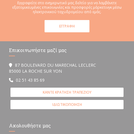
Εγγραφείτε στο ενημερωτικό μας δελτίο για να λαμβάνετε
εξατομικευμένες επικοινωνίες και προσφορές μάρκετινγκ μέσω
ηλεκτρονικού ταχυδρομείου από εμάς.
ΕΓΓΡΑΦΉ
Επικοινωνήστε μαζί μας
87 BOULEVARD DU MARECHAL LECLERC
((ανοίγει σε νέο παράθυρο))
85000 LA ROCHE SUR YON
02 51 43 85 69
ΚΆΝΤΕ ΚΡΆΤΗΣΗ ΤΡΑΠΕΖΙΟΎ
ΙΔΙΩΤΙΚΟΠΟΊΗΣΗ
Ακολουθήστε μας