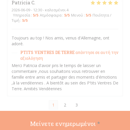
Patricia
C
2026-06-09
- 12:30 - καλεσμένοι 4
Υπηρεσία
:
5
/5
Ατμόσφαιρα
:
5
/5
Μενού
:
5
/5
Ποιότητα /
Τιμή
:
5
/5
Toujours au top ! Nos amis, venus d'Allemagne, ont
adoré.
PTITS VENTRES DE TERRE
απάντησε σε αυτή την
αξιολόγηση
Merci Patricia d'avoir pris le temps de laisser un
commentaire ,nous souhaitons vous retrouver en
famille entre amis et partager des moments d'émotions
,à la vendéennes . A bientôt au sein des P'tits Ventres De
Terre. Amitiés Vendéennes
1
2
3
Μείνετε ενημερωμένοι
*