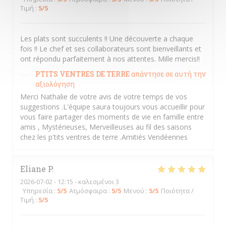
Τιμή
:
5
/5
Les plats sont succulents !! Une découverte a chaque
fois !! Le chef et ses collaborateurs sont bienveillants et
ont répondu parfaitement à nos attentes. Mille mercis!!
PTITS VENTRES DE TERRE
απάντησε σε αυτή την
αξιολόγηση
Merci Nathalie de votre avis de votre temps de vos
suggestions .L'équipe saura toujours vous accueillir pour
vous faire partager des moments de vie en famille entre
amis , Mystérieuses, Merveilleuses au fil des saisons
chez les p'tits ventres de terre .Amitiés Vendéennes
Eliane
P
2026-07-02
- 12:15 - καλεσμένοι 3
Υπηρεσία
:
5
/5
Ατμόσφαιρα
:
5
/5
Μενού
:
5
/5
Ποιότητα /
Τιμή
:
5
/5