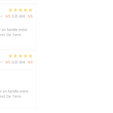
ー
:
5
/5
品質-価格
:
5
/5
 en famille entre
tres De Terre.
ー
:
5
/5
品質-価格
:
5
/5
r en famille entre
tres De Terre.