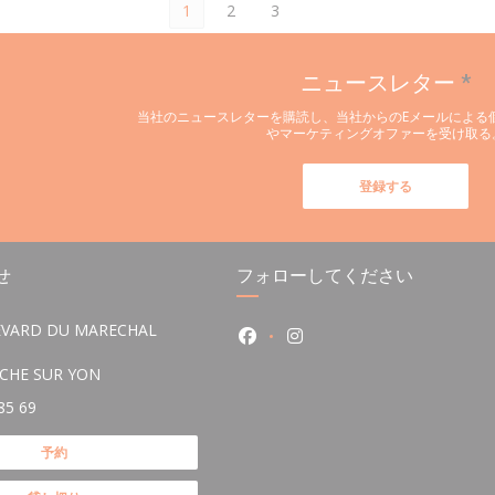
1
2
3
ニュースレター
*
当社のニュースレターを購読し、当社からのEメールによる
やマーケティングオファーを受け取る
登録する
せ
フォローしてください
EVARD DU MARECHAL
Facebook ((新しいウィンドウ
Instagram ((新しい
((新しいウィンドウで開きます))
OCHE SUR YON
85 69
予約