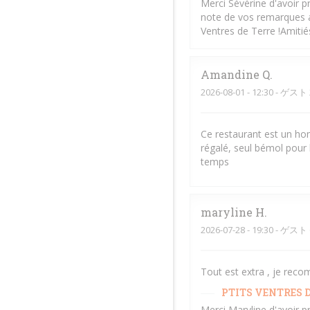
Merci Sévérine d'avoir p
note de vos remarques af
Ventres de Terre !Amiti
Amandine
Q
2026-08-01
- 12:30 - ゲスト 
Ce restaurant est un hom
régalé, seul bémol pour 
temps
maryline
H
2026-07-28
- 19:30 - ゲスト 
Tout est extra , je rec
PTITS VENTRES D
Merci Maryline d'avoir p