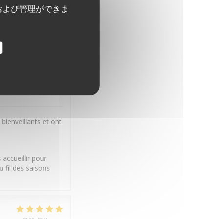
および管理ができま
er en famille entre
tres De Terre.
ー
:
5
/5
品質-価格
:
5
/5
bienveillants et ont
accueillir pour
 fil des saisons