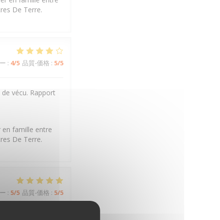
tres De Terre.
ー
:
4
/5
品質-価格
:
5
/5
t de vécu. Rapport
 en famille entre
tres De Terre.
ー
:
5
/5
品質-価格
:
5
/5