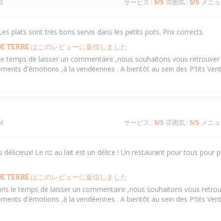
3
サービス
:
5
/5
雰囲気
:
5
/5
メニュ
es plats sont très bons servis dans les petits pots. Prix corrects
E TERRE
はこのレビューに返信しました
s le temps de laisser un commentaire ,nous souhaitons vous retrouver 
ments d'émotions ,à la vendéennes . A bientôt au sein des P'tits Ven
4
サービス
:
5
/5
雰囲気
:
5
/5
メニュ
s délicieux! Le riz au lait est un délice ! Un restaurant pour tous pou
E TERRE
はこのレビューに返信しました
pris le temps de laisser un commentaire ,nous souhaitons vous retrou
ments d'émotions ,à la vendéennes . A bientôt au sein des P'tits Ven