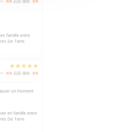
ー
:
5
/5
品質-価格
:
5
/5
en famille entre
tres De Terre.
ー
:
5
/5
品質-価格
:
5
/5
r passer un moment
ver en famille entre
tres De Terre.