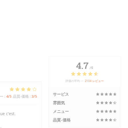
4.7
/5
評価の平均 —
2104 レビュー
サービス
ー
:
4
/5
品質-価格
:
3
/5
雰囲気
メニュー
ue c'est.
品質-価格