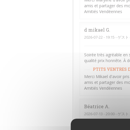
amis et partager des mo
Amitiés Vendéennes
d mikael
G
2026-07-22
- 19:15 - ゲスト 
Soirée très agréable en 
qualité prix honnête. À d
PTITS VENTRES D
Merci Mikael d'avoir pri
amis et partager des mo
Amitiés Vendéennes
Béatrice
A
2026-07-13
- 20:00 - ゲスト 