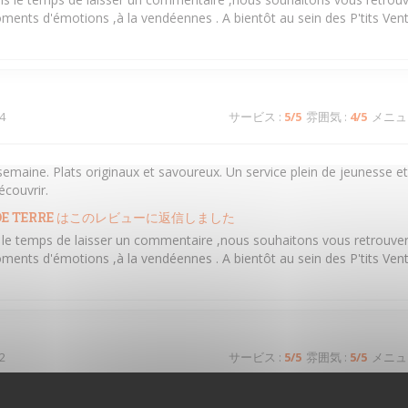
ments d'émotions ,à la vendéennes . A bientôt au sein des P'tits Ven
4
サービス
:
5
/5
雰囲気
:
4
/5
メニュ
semaine. Plats originaux et savoureux. Un service plein de jeunesse e
écouvrir.
E TERRE
はこのレビューに返信しました
s le temps de laisser un commentaire ,nous souhaitons vous retrouver
ments d'émotions ,à la vendéennes . A bientôt au sein des P'tits Ven
2
サービス
:
5
/5
雰囲気
:
5
/5
メニュ