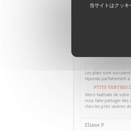
Repas excellent et servic
当サイトはクッキ
PTITS VENTRES D
Merci Béatrice d'avoir p
amis et partager des mo
Amitiés Vendéennes
Nathalie
D
2026-07-04
- 12:00 - ゲスト 
Les plats sont succulents
répondu parfaitement à n
PTITS VENTRES D
Merci Nathalie de votre 
vous faire partager des 
chez les p'tits ventres 
Eliane
P