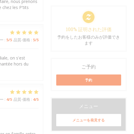
sfaire, nous prenons
chez les P'tits
100% 証明された評価
予約をしたお客様のみが評価でき
ー
:
5
/5
品質-価格
:
5
/5
ます
iale, on s'est
chantée hors du
ご予約
予約
ー
:
4
/5
品質-価格
:
4
/5
メニュー
メニューを発見する
er en famille entre