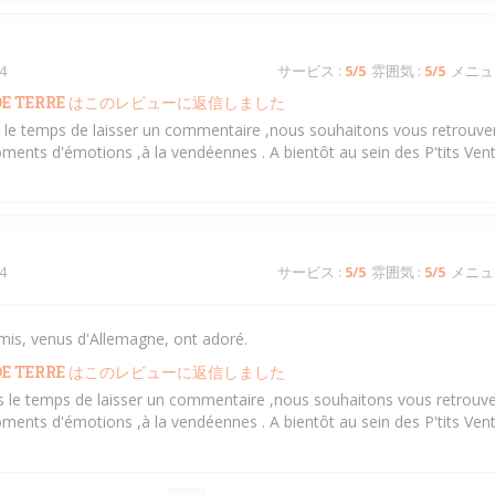
4
サービス
:
5
/5
雰囲気
:
5
/5
メニュ
E TERRE
はこのレビューに返信しました
is le temps de laisser un commentaire ,nous souhaitons vous retrouver
ments d'émotions ,à la vendéennes . A bientôt au sein des P'tits Ven
4
サービス
:
5
/5
雰囲気
:
5
/5
メニュ
mis, venus d'Allemagne, ont adoré.
E TERRE
はこのレビューに返信しました
ris le temps de laisser un commentaire ,nous souhaitons vous retrouve
ments d'émotions ,à la vendéennes . A bientôt au sein des P'tits Ven