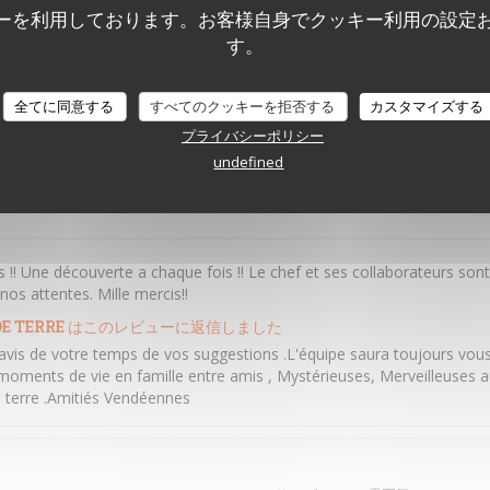
e fait avec bienveillance
ーを利用しております。お客様自身でクッキー利用の設定
E TERRE
はこのレビューに返信しました
す。
ris le temps de laisser un commentaire ,nous souhaitons vous retrouv
ments d'émotions ,à la vendéennes . A bientôt au sein des P'tits Ven
全てに同意する
すべてのクッキーを拒否する
カスタマイズする
プライバシーポリシー
undefined
6
サービス
:
5
/5
雰囲気
:
5
/5
メニュ
 !! Une découverte a chaque fois !! Le chef et ses collaborateurs sont 
os attentes. Mille mercis!!
E TERRE
はこのレビューに返信しました
avis de votre temps de vos suggestions .L'équipe saura toujours vous 
moments de vie en famille entre amis , Mystérieuses, Merveilleuses au
de terre .Amitiés Vendéennes