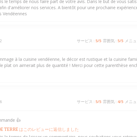
ris le temps de nous faire part de votre avis. Dans le but de vous sati
in d'améliorer nos services. A bientôt pour une prochaine expérience 
és Vendéennes
2
サービス
:
5
/5
雰囲気
:
5
/5
メニュ
mage à la cuisine vendéenne, le décor est rustique et la cuisine famil
le plat on aimerait plus de quantité ! Merci pour cette parenthèse en
6
サービス
:
5
/5
雰囲気
:
4
/5
メニュ
ommande 👍
E TERRE
はこのレビューに返信しました
ris le temps de laisser un commentaire ,nous souhaitons vous retrouv