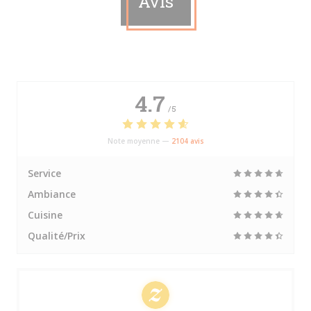
Avis
4.7
/5
Note moyenne —
2104 avis
Service
Ambiance
Cuisine
Qualité/Prix