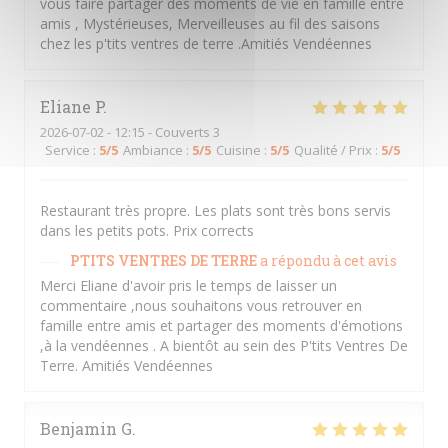
vous faire partager des moments de vie en famille entre
amis , Mystérieuses, Merveilleuses au fil des saisons
chez les p'tits ventres de terre .Amitiés Vendéennes
Eliane
P
2026-07-02
- 12:15 - Couverts 3
Service
:
5
/5
Ambiance
:
5
/5
Cuisine
:
5
/5
Qualité / Prix
:
5
/5
Restaurant très propre. Les plats sont très bons servis
dans les petits pots. Prix corrects
PTITS VENTRES DE TERRE
a répondu à cet avis
Merci Eliane d'avoir pris le temps de laisser un
commentaire ,nous souhaitons vous retrouver en
famille entre amis et partager des moments d'émotions
,à la vendéennes . A bientôt au sein des P'tits Ventres De
Terre. Amitiés Vendéennes
Benjamin
G