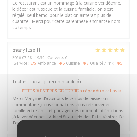
Ce restaurant est un hommage à la cuisine vendéenne,
le décor est rustique et la cuisine familiale, on s'est
régalé, seul bémol pour le plat on aimerait plus de
quantité ! Merci pour cette parenthèse enchantée hors
du temps
maryline
H
2026-07-28
- 19:30 - Couverts 6
Service
:
5
/5
Ambiance
:
4
/5
Cuisine
:
4
/5
Qualité / Prix
:
4
/5
Tout est extra , je recommande 👍
PTITS VENTRES DE TERRE
a répondu à cet avis
Merci Maryline d'avoir pris le temps de laisser un
commentaire ,nous souhaitons vous retrouver en
famille entre amis et partager des moments d'émotions
,à la vendéennes . A bientôt au sein des P'tits Ventres De
Terre. Amitiés Vendéennes