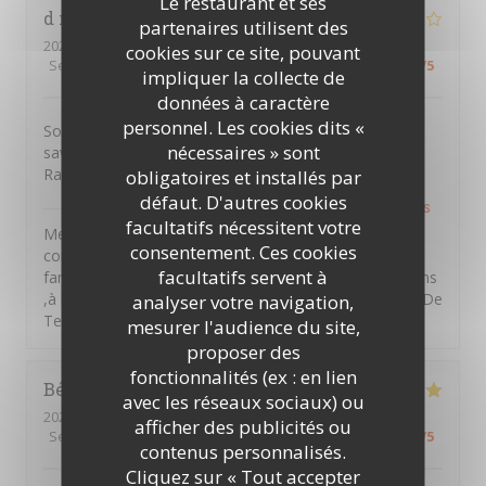
Le restaurant et ses
d mikael
G
partenaires utilisent des
2026-07-22
- 19:15 - Couverts 4
cookies sur ce site, pouvant
Service
:
5
/5
Ambiance
:
4
/5
Cuisine
:
4
/5
Qualité / Prix
:
5
/5
impliquer la collecte de
données à caractère
personnel. Les cookies dits «
Soirée très agréable en semaine. Plats originaux et
nécessaires » sont
savoureux. Un service plein de jeunesse et de vécu.
Rapport qualité prix honnête. À découvrir.
obligatoires et installés par
défaut. D'autres cookies
PTITS VENTRES DE TERRE
a répondu à cet avis
facultatifs nécessitent votre
Merci Mikael d'avoir pris le temps de laisser un
consentement. Ces cookies
commentaire ,nous souhaitons vous retrouver en
facultatifs servent à
famille entre amis et partager des moments d'émotions
,à la vendéennes . A bientôt au sein des P'tits Ventres De
analyser votre navigation,
Terre. Amitiés Vendéennes
mesurer l'audience du site,
proposer des
fonctionnalités (ex : en lien
Béatrice
A
avec les réseaux sociaux) ou
2026-07-13
- 20:00 - Couverts 2
afficher des publicités ou
Service
:
5
/5
Ambiance
:
5
/5
Cuisine
:
5
/5
Qualité / Prix
:
5
/5
contenus personnalisés.
Cliquez sur « Tout accepter