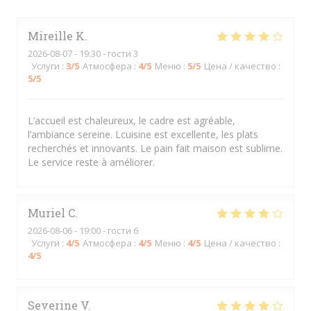
Mireille
K
2026-08-07
- 19:30 - гости 3
Услуги
:
3
/5
Атмосфера
:
4
/5
Меню
:
5
/5
Цена / качество
:
5
/5
L’accueil est chaleureux, le cadre est agréable,
l’ambiance sereine. Lcuisine est excellente, les plats
recherchés et innovants. Le pain fait maison est sublime.
Le service reste à améliorer.
Muriel
C
2026-08-06
- 19:00 - гости 6
Услуги
:
4
/5
Атмосфера
:
4
/5
Меню
:
4
/5
Цена / качество
:
4
/5
Severine
V