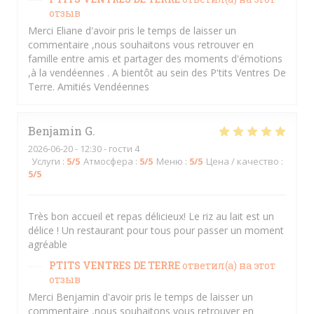
отзыв
Merci Eliane d'avoir pris le temps de laisser un
commentaire ,nous souhaitons vous retrouver en
famille entre amis et partager des moments d'émotions
,à la vendéennes . A bientôt au sein des P'tits Ventres De
Terre. Amitiés Vendéennes
Benjamin
G
2026-06-20
- 12:30 - гости 4
Услуги
:
5
/5
Атмосфера
:
5
/5
Меню
:
5
/5
Цена / качество
:
5
/5
Très bon accueil et repas délicieux! Le riz au lait est un
délice ! Un restaurant pour tous pour passer un moment
agréable
PTITS VENTRES DE TERRE
ответил(а) на этот
отзыв
Merci Benjamin d'avoir pris le temps de laisser un
commentaire ,nous souhaitons vous retrouver en