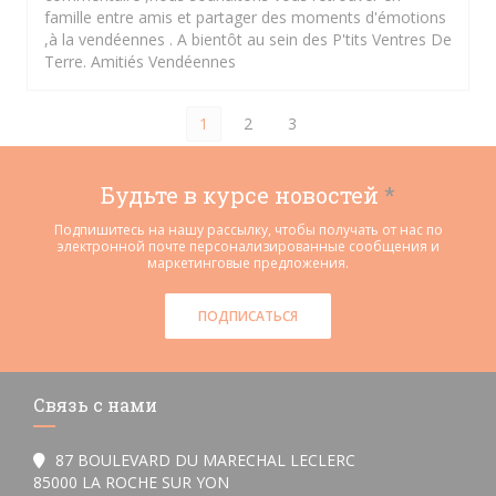
famille entre amis et partager des moments d'émotions
,à la vendéennes . A bientôt au sein des P'tits Ventres De
Terre. Amitiés Vendéennes
1
2
3
Будьте в курсе новостей
*
Подпишитесь на нашу рассылку, чтобы получать от нас по
электронной почте персонализированные сообщения и
маркетинговые предложения.
ПОДПИСАТЬСЯ
Связь с нами
87 BOULEVARD DU MARECHAL LECLERC
((открывается в новом окне))
85000 LA ROCHE SUR YON