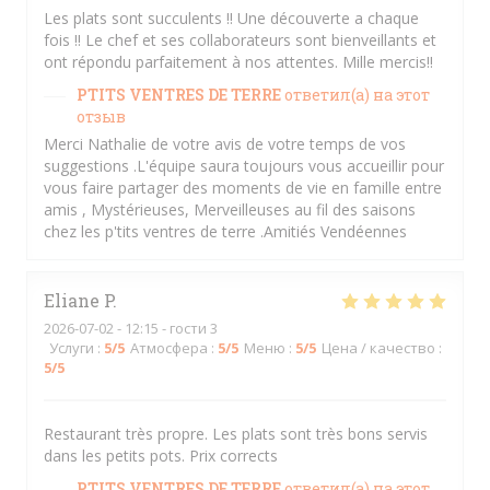
Les plats sont succulents !! Une découverte a chaque
fois !! Le chef et ses collaborateurs sont bienveillants et
ont répondu parfaitement à nos attentes. Mille mercis!!
PTITS VENTRES DE TERRE
ответил(а) на этот
отзыв
Merci Nathalie de votre avis de votre temps de vos
suggestions .L'équipe saura toujours vous accueillir pour
vous faire partager des moments de vie en famille entre
amis , Mystérieuses, Merveilleuses au fil des saisons
chez les p'tits ventres de terre .Amitiés Vendéennes
Eliane
P
2026-07-02
- 12:15 - гости 3
Услуги
:
5
/5
Атмосфера
:
5
/5
Меню
:
5
/5
Цена / качество
:
5
/5
Restaurant très propre. Les plats sont très bons servis
dans les petits pots. Prix corrects
PTITS VENTRES DE TERRE
ответил(а) на этот