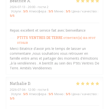
Béatrice
A
2026-07-13
- 20:00 - гости 2
Услуги
:
5
/5
Атмосфера
:
5
/5
Меню
:
5
/5
Цена / качество
:
5
/5
Repas excellent et service fait avec bienveillance
PTITS VENTRES DE TERRE
ответил(а) на этот
отзыв
Merci Béatrice d'avoir pris le temps de laisser un
commentaire ,nous souhaitons vous retrouver en
famille entre amis et partager des moments d'émotions
,à la vendéennes . A bientôt au sein des P'tits Ventres De
Terre. Amitiés Vendéennes
Nathalie
D
2026-07-04
- 12:00 - гости 6
Услуги
:
5
/5
Атмосфера
:
5
/5
Меню
:
5
/5
Цена / качество
:
5
/5