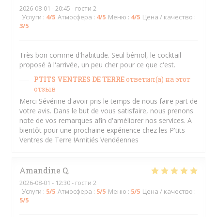
2026-08-01
- 20:45 - гости 2
Услуги
:
4
/5
Атмосфера
:
4
/5
Меню
:
4
/5
Цена / качество
:
3
/5
Très bon comme d'habitude. Seul bémol, le cocktail
proposé à l'arrivée, un peu cher pour ce que c'est.
PTITS VENTRES DE TERRE
ответил(а) на этот
отзыв
Merci Sévérine d'avoir pris le temps de nous faire part de
votre avis. Dans le but de vous satisfaire, nous prenons
note de vos remarques afin d'améliorer nos services. A
bientôt pour une prochaine expérience chez les P'tits
Ventres de Terre !Amitiés Vendéennes
Amandine
Q
2026-08-01
- 12:30 - гости 2
Услуги
:
5
/5
Атмосфера
:
5
/5
Меню
:
5
/5
Цена / качество
:
5
/5