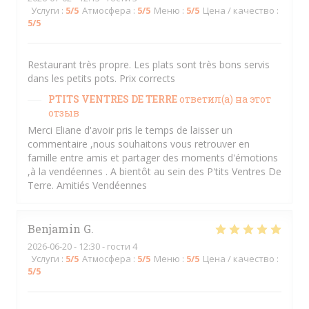
Услуги
:
5
/5
Атмосфера
:
5
/5
Меню
:
5
/5
Цена / качество
:
5
/5
Restaurant très propre. Les plats sont très bons servis
dans les petits pots. Prix corrects
PTITS VENTRES DE TERRE
ответил(а) на этот
отзыв
Merci Eliane d'avoir pris le temps de laisser un
commentaire ,nous souhaitons vous retrouver en
famille entre amis et partager des moments d'émotions
,à la vendéennes . A bientôt au sein des P'tits Ventres De
Terre. Amitiés Vendéennes
Benjamin
G
2026-06-20
- 12:30 - гости 4
Услуги
:
5
/5
Атмосфера
:
5
/5
Меню
:
5
/5
Цена / качество
:
5
/5