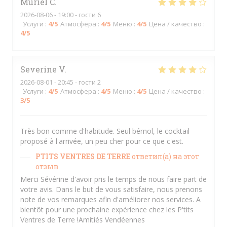
Muriel
C
2026-08-06
- 19:00 - гости 6
Услуги
:
4
/5
Атмосфера
:
4
/5
Меню
:
4
/5
Цена / качество
:
4
/5
Severine
V
2026-08-01
- 20:45 - гости 2
Услуги
:
4
/5
Атмосфера
:
4
/5
Меню
:
4
/5
Цена / качество
:
3
/5
Très bon comme d'habitude. Seul bémol, le cocktail
proposé à l'arrivée, un peu cher pour ce que c'est.
PTITS VENTRES DE TERRE
ответил(а) на этот
отзыв
Merci Sévérine d'avoir pris le temps de nous faire part de
votre avis. Dans le but de vous satisfaire, nous prenons
note de vos remarques afin d'améliorer nos services. A
bientôt pour une prochaine expérience chez les P'tits
Ventres de Terre !Amitiés Vendéennes