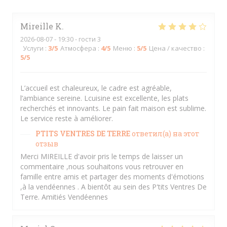
Mireille
K
2026-08-07
- 19:30 - гости 3
Услуги
:
3
/5
Атмосфера
:
4
/5
Меню
:
5
/5
Цена / качество
:
5
/5
L’accueil est chaleureux, le cadre est agréable,
l’ambiance sereine. Lcuisine est excellente, les plats
recherchés et innovants. Le pain fait maison est sublime.
Le service reste à améliorer.
PTITS VENTRES DE TERRE
ответил(а) на этот
отзыв
Merci MIREILLE d'avoir pris le temps de laisser un
commentaire ,nous souhaitons vous retrouver en
famille entre amis et partager des moments d'émotions
,à la vendéennes . A bientôt au sein des P'tits Ventres De
Terre. Amitiés Vendéennes