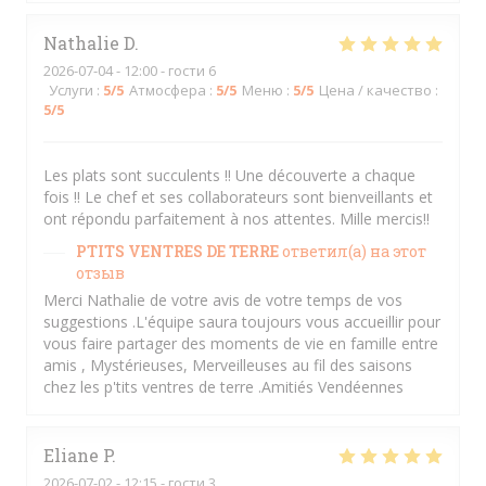
Nathalie
D
2026-07-04
- 12:00 - гости 6
Услуги
:
5
/5
Атмосфера
:
5
/5
Меню
:
5
/5
Цена / качество
:
5
/5
Les plats sont succulents !! Une découverte a chaque
fois !! Le chef et ses collaborateurs sont bienveillants et
ont répondu parfaitement à nos attentes. Mille mercis!!
PTITS VENTRES DE TERRE
ответил(а) на этот
отзыв
Merci Nathalie de votre avis de votre temps de vos
suggestions .L'équipe saura toujours vous accueillir pour
vous faire partager des moments de vie en famille entre
amis , Mystérieuses, Merveilleuses au fil des saisons
chez les p'tits ventres de terre .Amitiés Vendéennes
Eliane
P
2026-07-02
- 12:15 - гости 3