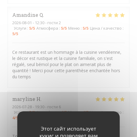
Amandine
Q
2026-08-01
- 12:30 - гости 2
Услуги
:
5
/5
Атмосфера
:
5
/5
Меню
:
5
/5
Цена / качество
:
5
/5
Ce restaurant est un hommage à la cuisine vendéenne,
le décor est rustique et la cuisine familiale, on s'est
régalé, seul bémol pour le plat on aimerait plus de
quantité ! Merci pour cette parenthèse enchantée hors
du temps
maryline
H
2026-07-28
- 19:30 - гости 6
Услуги
:
5
/5
Атмосфера
:
4
/5
Меню
:
4
/5
Цена / качество
:
4
/5
Этот сайт использует
кукис и позволяет вам
Tout est extra , je recommande 👍