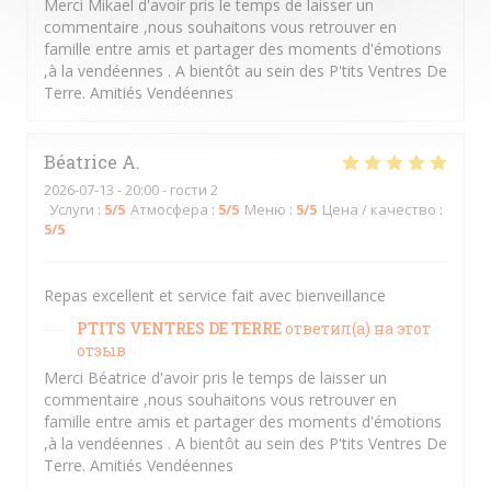
Merci Mikael d'avoir pris le temps de laisser un
commentaire ,nous souhaitons vous retrouver en
famille entre amis et partager des moments d'émotions
,à la vendéennes . A bientôt au sein des P'tits Ventres De
Terre. Amitiés Vendéennes
Béatrice
A
2026-07-13
- 20:00 - гости 2
Услуги
:
5
/5
Атмосфера
:
5
/5
Меню
:
5
/5
Цена / качество
:
5
/5
Repas excellent et service fait avec bienveillance
PTITS VENTRES DE TERRE
ответил(а) на этот
отзыв
Merci Béatrice d'avoir pris le temps de laisser un
commentaire ,nous souhaitons vous retrouver en
famille entre amis et partager des moments d'émotions
,à la vendéennes . A bientôt au sein des P'tits Ventres De
Terre. Amitiés Vendéennes