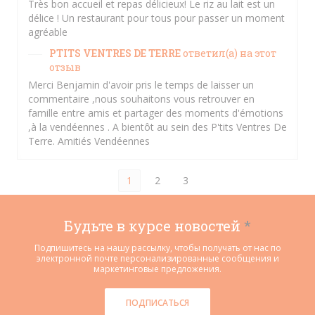
Très bon accueil et repas délicieux! Le riz au lait est un
délice ! Un restaurant pour tous pour passer un moment
agréable
PTITS VENTRES DE TERRE
ответил(а) на этот
отзыв
Merci Benjamin d'avoir pris le temps de laisser un
commentaire ,nous souhaitons vous retrouver en
famille entre amis et partager des moments d'émotions
,à la vendéennes . A bientôt au sein des P'tits Ventres De
Terre. Amitiés Vendéennes
1
2
3
Будьте в курсе новостей
*
Подпишитесь на нашу рассылку, чтобы получать от нас по
электронной почте персонализированные сообщения и
маркетинговые предложения.
ПОДПИСАТЬСЯ