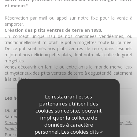
et menus".
Réservation par mail ou appel sur notre fixe pour la vente à
emporter.
Création des p’tits ventres de terre en 1980.
Un concept unique issu de nos cheminées vendéennes, où
traditionnellement mijotait le pot à mogettes toute la journée.
De ce pot sont nés nos p'tits ventres de terre, dans lesquels
mijotent nos délicieux petits plats, dont notre plat culte : le goret
mogettes.
Venez découvrir en famille ou entre amis le monde merveilleux
et mystérieux des p’tits ventres de terre à déguster délicatement
à la cuillère !
Le restaurant et ses
Les horaires des P’tits ventres de terre :
partenaires utilisent des
cookies sur ce site, pouvant
Du lundi au vendredi: 12h00-14h00 ; 19h00-21h15
Samedi: 12h00-14h00 ; 19h00-21h15
impliquer la collecte de
Dimanche et jours fériés ( exceptionnel, pour repas / groupe, fête
données à caractère
familiale à partir de 50 personnes)
personnel. Les cookies dits «
Pour nous contacter : ptits-ventres-de-terre@orange.fr