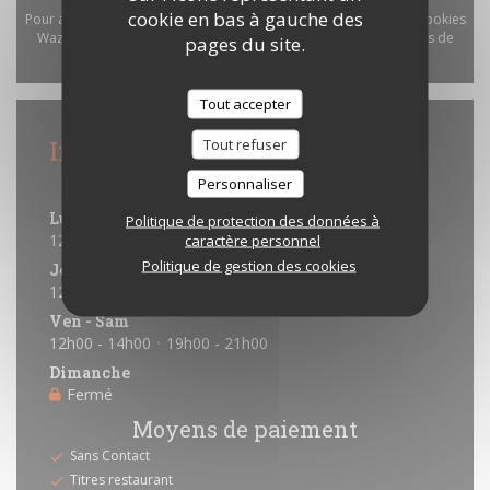
cookie en bas à gauche des
Pour afficher la carte interactive Waze, vous devez accepter les cookies
Waze Map (Google). Ces cookies peuvent collecter des données de
pages du site.
navigation et de localisation.
Autoriser
Tout accepter
Infos pratiques
Tout refuser
Horaires
Personnaliser
Lun
-
Mer
Politique de protection des données à
12h00 - 14h00
19h00 - 20h30
caractère personnel
•
Politique de gestion des cookies
Jeudi
12h00 - 14h00
19h00 - 20h45
•
Ven
-
Sam
12h00 - 14h00
19h00 - 21h00
•
Dimanche
Fermé
Moyens de paiement
Sans Contact
Titres restaurant