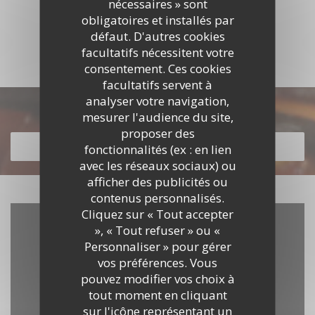
nécessaires » sont
obligatoires et installés par
DÉCOUVRIR LE LIEU
défaut. D'autres cookies
facultatifs nécessitent votre
consentement. Ces cookies
facultatifs servent à
analyser votre navigation,
Découvrir notre carte
mesurer l'audience du site,
proposer des
DÉCOUVRIR NOTRE CARTE
fonctionnalités (ex : en lien
avec les réseaux sociaux) ou
afficher des publicités ou
contenus personnalisés.
Cliquez sur « Tout accepter
», « Tout refuser » ou «
Personnaliser » pour gérer
vos préférences. Vous
pouvez modifier vos choix à
tout moment en cliquant
sur l'icône représentant un