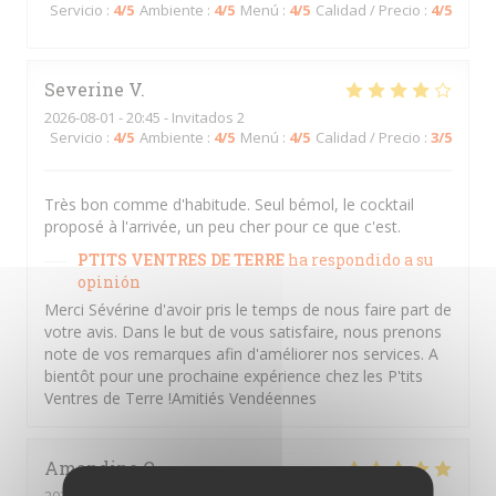
Servicio
:
4
/5
Ambiente
:
4
/5
Menú
:
4
/5
Calidad / Precio
:
4
/5
Severine
V
2026-08-01
- 20:45 - Invitados 2
Servicio
:
4
/5
Ambiente
:
4
/5
Menú
:
4
/5
Calidad / Precio
:
3
/5
Très bon comme d'habitude. Seul bémol, le cocktail
proposé à l'arrivée, un peu cher pour ce que c'est.
PTITS VENTRES DE TERRE
ha respondido a su
opinión
Merci Sévérine d'avoir pris le temps de nous faire part de
votre avis. Dans le but de vous satisfaire, nous prenons
note de vos remarques afin d'améliorer nos services. A
bientôt pour une prochaine expérience chez les P'tits
Ventres de Terre !Amitiés Vendéennes
Amandine
Q