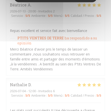
Béatrice
A
2026-07-13
- 20:00 - Invitados 2
Servicio
:
5
/5
Ambiente
:
5
/5
Menú
:
5
/5
Calidad / Precio
:
5
/5
Repas excellent et service fait avec bienveillance
PTITS VENTRES DE TERRE
ha respondido a su
opinión
Merci Béatrice d'avoir pris le temps de laisser un
commentaire ,nous souhaitons vous retrouver en
famille entre amis et partager des moments d'émotions
,à la vendéennes . A bientôt au sein des P'tits Ventres De
Terre. Amitiés Vendéennes
Nathalie
D
2026-07-04
- 12:00 - Invitados 6
Servicio
:
5
/5
Ambiente
:
5
/5
Menú
:
5
/5
Calidad / Precio
:
5
/5
Les plats sont succulents !! Une découverte a chaque