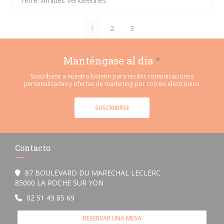
Terre. Amitiés Vendéennes
1
2
3
Manténgase al día
*
Suscríbase a nuestro boletín para recibir comunicaciones
personalizadas y ofertas de marketing por correo electrónico.
SUSCRIBIRSE
Contacto
87 BOULEVARD DU MARECHAL LECLERC
((abre en una nueva ventana))
85000 LA ROCHE SUR YON
02 51 43 85 69
RESERVAR UNA MESA