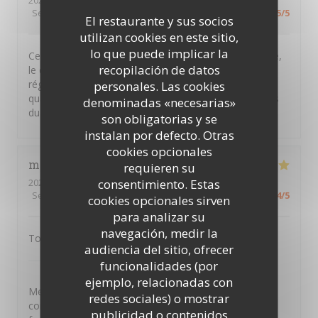
2026-08-01
- 12:30 - Invitados 2
Servicio
:
5
/5
Ambiente
:
5
/5
Menú
:
5
/5
Calidad / Precio
:
5
/5
El restaurante y sus socios
utilizan cookies en este sitio,
lo que puede implicar la
Ce restaurant est un hommage à la cuisine vendéenne,
recopilación de datos
le décor est rustique et la cuisine familiale, on s'est
régalé, seul bémol pour le plat on aimerait plus de
personales. Las cookies
quantité ! Merci pour cette parenthèse enchantée hors
denominadas «necesarias»
du temps
son obligatorias y se
instalan por defecto. Otras
cookies opcionales
maryline
H
requieren su
consentimiento. Estas
2026-07-28
- 19:30 - Invitados 6
Servicio
:
5
/5
Ambiente
:
4
/5
Menú
:
4
/5
Calidad / Precio
:
4
/5
cookies opcionales sirven
para analizar su
navegación, medir la
Tout est extra , je recommande 👍
audiencia del sitio, ofrecer
PTITS VENTRES DE TERRE
ha respondido a su
funcionalidades (por
opinión
ejemplo, relacionadas con
Merci Maryline d'avoir pris le temps de laisser un
redes sociales) o mostrar
commentaire ,nous souhaitons vous retrouver en
publicidad o contenidos