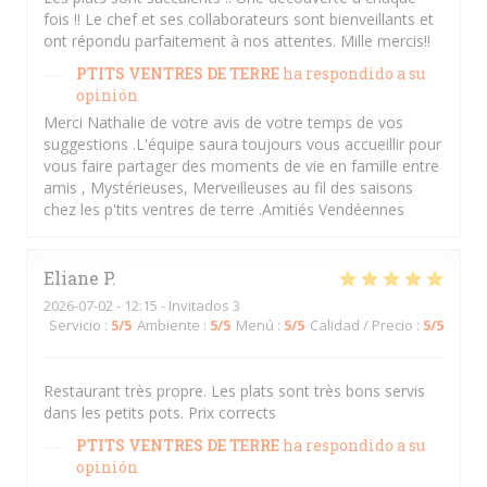
fois !! Le chef et ses collaborateurs sont bienveillants et
ont répondu parfaitement à nos attentes. Mille mercis!!
PTITS VENTRES DE TERRE
ha respondido a su
opinión
Merci Nathalie de votre avis de votre temps de vos
suggestions .L'équipe saura toujours vous accueillir pour
vous faire partager des moments de vie en famille entre
amis , Mystérieuses, Merveilleuses au fil des saisons
chez les p'tits ventres de terre .Amitiés Vendéennes
Eliane
P
2026-07-02
- 12:15 - Invitados 3
Servicio
:
5
/5
Ambiente
:
5
/5
Menú
:
5
/5
Calidad / Precio
:
5
/5
Restaurant très propre. Les plats sont très bons servis
dans les petits pots. Prix corrects
PTITS VENTRES DE TERRE
ha respondido a su
opinión