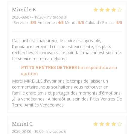
Mireille
K
2026-08-07
- 19:30 - Invitados 3
Servicio
:
3
/5
Ambiente
:
4
/5
Menú
:
5
/5
Calidad / Precio
:
5
/5
L’accueil est chaleureux, le cadre est agréable,
l’ambiance sereine. Lcuisine est excellente, les plats
recherchés et innovants. Le pain fait maison est sublime.
Le service reste à améliorer.
PTITS VENTRES DE TERRE
ha respondido a su
opinión
Merci MIREILLE d'avoir pris le temps de laisser un
commentaire ,nous souhaitons vous retrouver en
famille entre amis et partager des moments d'émotions
,à la vendéennes . A bientôt au sein des P'tits Ventres De
Terre. Amitiés Vendéennes
Muriel
C
2026-08-06
- 19:00 - Invitados 6