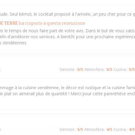
e. Seul bémol, le cocktail proposé à l'arrivée, un peu cher pour ce q
E TERRE
ha risposto a questa recensione
ris le temps de nous faire part de votre avis. Dans le but de vous sati
in d'améliorer nos services. A bientôt pour une prochaine expérience 
és Vendéennes
2
Servizio
:
5
/5
Atmosfera
:
5
/5
Cucina
:
5
/5
mage à la cuisine vendéenne, le décor est rustique et la cuisine famil
le plat on aimerait plus de quantité ! Merci pour cette parenthèse en
6
Servizio
:
5
/5
Atmosfera
:
4
/5
Cucina
:
4
/5