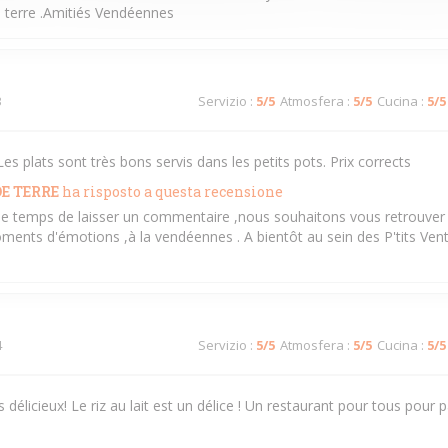
de terre .Amitiés Vendéennes
3
Servizio
:
5
/5
Atmosfera
:
5
/5
Cucina
:
5
/5
es plats sont très bons servis dans les petits pots. Prix corrects
E TERRE
ha risposto a questa recensione
s le temps de laisser un commentaire ,nous souhaitons vous retrouver 
ments d'émotions ,à la vendéennes . A bientôt au sein des P'tits Ven
4
Servizio
:
5
/5
Atmosfera
:
5
/5
Cucina
:
5
/5
s délicieux! Le riz au lait est un délice ! Un restaurant pour tous pou