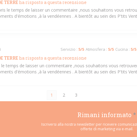
E TERRE
ha risposto a questa recensione
pris le temps de laisser un commentaire ,nous souhaitons vous retrou
ments d'émotions ,à la vendéennes . A bientôt au sein des P'tits Ven
4
Servizio
:
5
/5
Atmosfera
:
5
/5
Cucina
:
5
/5
E TERRE
ha risposto a questa recensione
is le temps de laisser un commentaire ,nous souhaitons vous retrouver
ments d'émotions ,à la vendéennes . A bientôt au sein des P'tits Ven
1
2
3
Rimani informato
*
Iscriversi alla nostra newsletter per ricevere comunicaz
offerte di marketing via e-mail.