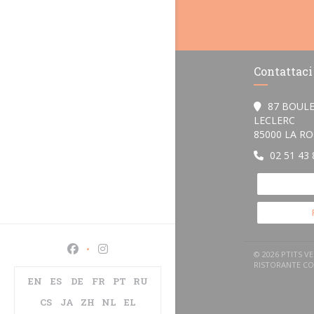
Contattaci
87 BOUL
LECLERC
85000 LA R
02 51 43 
Facebook ((apre una nuova finestra))
Instagram ((apre una nuova finestra))
© 2026 PTITS V
RISTORANTE C
EN
ES
DE
FR
PT
RU
CS
JA
ZH
NL
EL