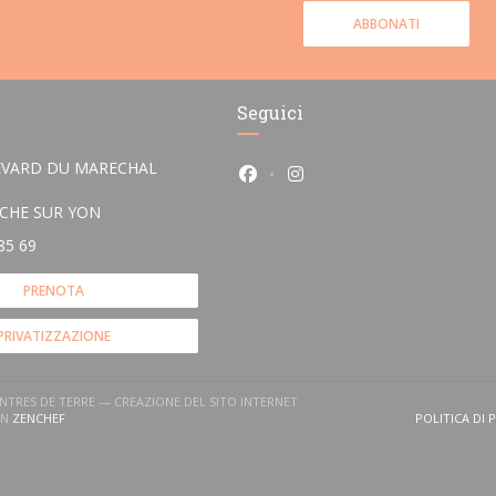
ABBONATI
Seguici
EVARD DU MARECHAL
Facebook ((apre una nuova fin
Instagram ((apre una nu
((apre una nuova finestra))
OCHE SUR YON
85 69
PRENOTA
PRIVATIZZAZIONE
ENTRES DE TERRE — CREAZIONE DEL SITO INTERNET
((APRE UNA NUOVA FINESTRA))
ON
ZENCHEF
POLITICA DI 