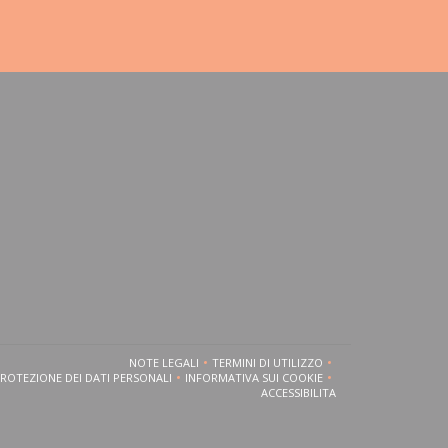
estra))
ova finestra))
NOTE LEGALI
TERMINI DI UTILIZZO
((APRE UNA NUOVA FINESTRA))
((APRE UNA NUOVA FINESTRA))
PROTEZIONE DEI DATI PERSONALI
INFORMATIVA SUI COOKIE
((APRE UNA NUOVA FINESTRA))
((APRE UNA NUOVA FINESTRA))
ACCESSIBILITA
((APRE UNA NUOVA FINESTRA