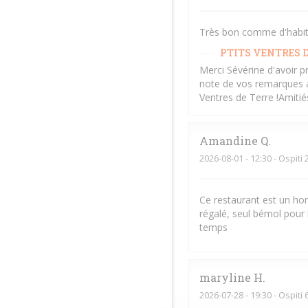
Très bon comme d'habitud
PTITS VENTRES D
Merci Sévérine d'avoir p
note de vos remarques af
Ventres de Terre !Amiti
Amandine
Q
2026-08-01
- 12:30 - Ospiti 
Ce restaurant est un hom
régalé, seul bémol pour 
temps
maryline
H
2026-07-28
- 19:30 - Ospiti 