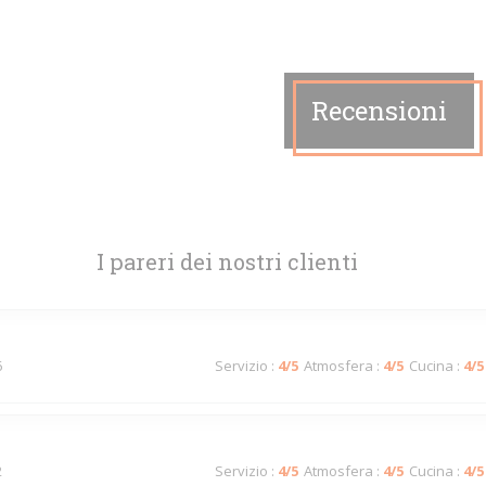
Recensioni
I pareri dei nostri clienti
6
Servizio
:
4
/5
Atmosfera
:
4
/5
Cucina
:
4
/5
2
Servizio
:
4
/5
Atmosfera
:
4
/5
Cucina
:
4
/5