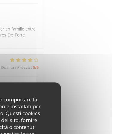
er en famille entre
tres De Terre.
Qualità / Prezzo
:
5
/5
t de vécu. Rapport
ono comportare la
i e installati per
 en famille entre
so. Questi cookies
tres De Terre.
del sito, fornire
cità o contenuti
r gestire le tue