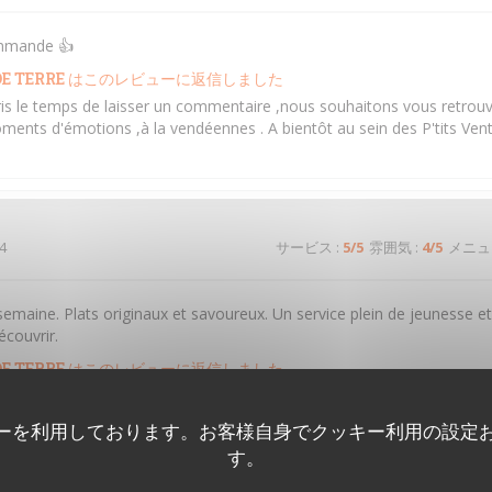
ommande 👍
E TERRE
はこのレビューに返信しました
ris le temps de laisser un commentaire ,nous souhaitons vous retrouv
ments d'émotions ,à la vendéennes . A bientôt au sein des P'tits Ven
4
サービス
:
5
/5
雰囲気
:
4
/5
メニュ
semaine. Plats originaux et savoureux. Un service plein de jeunesse e
écouvrir.
E TERRE
はこのレビューに返信しました
s le temps de laisser un commentaire ,nous souhaitons vous retrouver
ments d'émotions ,à la vendéennes . A bientôt au sein des P'tits Ven
ーを利用しております。お客様自身でクッキー利用の設定
す。