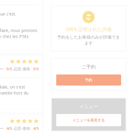
ue c'est.
100% 証明された評価
sfaire, nous prenons
chez les P'tits
予約をしたお客様のみが評価でき
ます
ご予約
ー
:
5
/5
品質-価格
:
5
/5
予約
iale, on s'est
chantée hors du
メニュー
メニューを発見する
ー
:
4
/5
品質-価格
:
4
/5