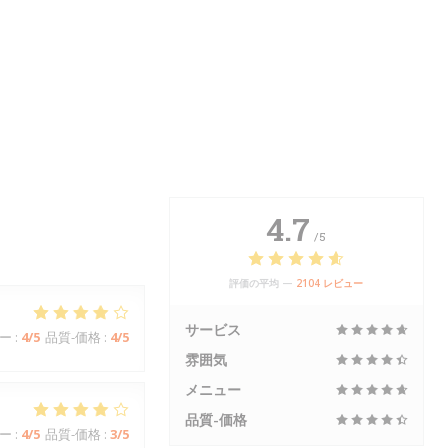
4.7
/5
評価の平均 —
2104 レビュー
サービス
ー
:
4
/5
品質-価格
:
4
/5
雰囲気
メニュー
品質-価格
ー
:
4
/5
品質-価格
:
3
/5