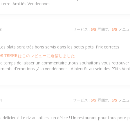
de terre .Amitiés Vendéennes
3
サービス
:
5
/5
雰囲気
:
5
/5
メニュ
es plats sont très bons servis dans les petits pots. Prix corrects
E TERRE
はこのレビューに返信しました
s le temps de laisser un commentaire ,nous souhaitons vous retrouver 
ments d'émotions ,à la vendéennes . A bientôt au sein des P'tits Ven
4
サービス
:
5
/5
雰囲気
:
5
/5
メニュ
s délicieux! Le riz au lait est un délice ! Un restaurant pour tous pou