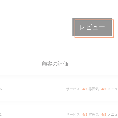
レビュー
顧客の評価
6
サービス
:
4
/5
雰囲気
:
4
/5
メニュ
2
サービス
:
4
/5
雰囲気
:
4
/5
メニュ