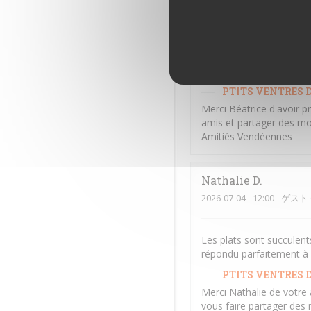
Béatrice
A
2026-07-13
- 20:00 - ゲスト 
Repas excellent et servic
PTITS VENTRES D
Merci Béatrice d'avoir p
amis et partager des mo
Amitiés Vendéennes
Nathalie
D
2026-07-04
- 12:00 - ゲスト 
Les plats sont succulents
répondu parfaitement à n
PTITS VENTRES D
Merci Nathalie de votre 
vous faire partager des 