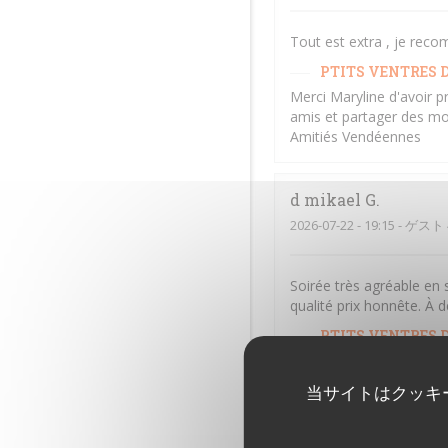
Tout est extra , je rec
PTITS VENTRES D
Merci Maryline d'avoir p
amis et partager des mo
Amitiés Vendéennes
d mikael
G
2026-07-22
- 19:15 - ゲスト 
Soirée très agréable en 
qualité prix honnête. À d
PTITS VENTRES D
Merci Mikael d'avoir pri
amis et partager des mo
当サイトはクッキ
Amitiés Vendéennes