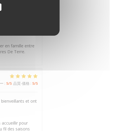
ー
:
5
/5
品質-価格
:
5
/5
er en famille entre
tres De Terre.
ー
:
5
/5
品質-価格
:
5
/5
bienveillants et ont
accueillir pour
 fil des saisons