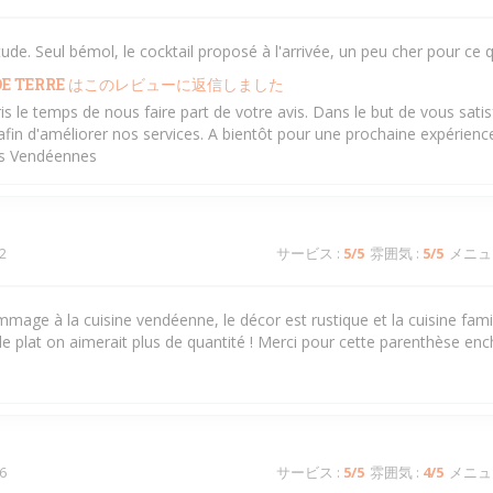
e. Seul bémol, le cocktail proposé à l'arrivée, un peu cher pour ce q
E TERRE
はこのレビューに返信しました
ris le temps de nous faire part de votre avis. Dans le but de vous sati
in d'améliorer nos services. A bientôt pour une prochaine expérience 
és Vendéennes
2
サービス
:
5
/5
雰囲気
:
5
/5
メニュ
mage à la cuisine vendéenne, le décor est rustique et la cuisine famil
le plat on aimerait plus de quantité ! Merci pour cette parenthèse en
6
サービス
:
5
/5
雰囲気
:
4
/5
メニュ