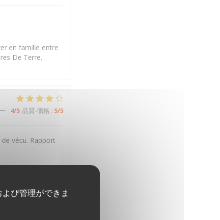
er en famille entre
tres De Terre.
ー
:
4
/5
品質-価格
:
5
/5
t de vécu. Rapport
 en famille entre
tres De Terre.
および管理ができま