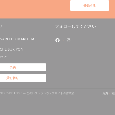
登録する
せ
フォローしてください
EVARD DU MARECHAL
Facebook ((新しいウィンドウ
Instagram ((新しい
((新しいウィンドウで開きます))
OCHE SUR YON
85 69
予約
貸し切り
)
S VENTRES DE TERRE — このレストランウェブサイトの作成者
免責
利
((新
いウィンドウで開きます))