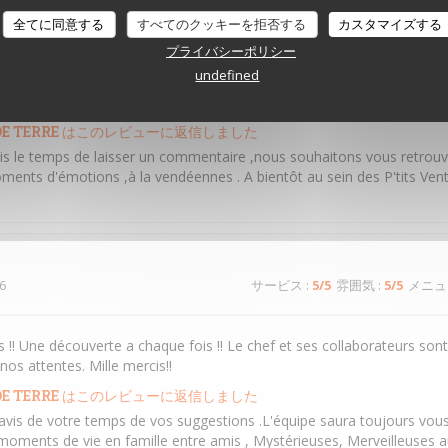
全てに同意する
すべてのクッキーを拒否する
カスタマイズする
2
サービス
:
5
/5
雰囲気
:
5
/5
メニュ
プライバシーポリシー
undefined
e fait avec bienveillance
E TERRE
はこのレビューに返信しました
ris le temps de laisser un commentaire ,nous souhaitons vous retrouv
ments d'émotions ,à la vendéennes . A bientôt au sein des P'tits Ven
6
サービス
:
5
/5
雰囲気
:
5
/5
メニュ
 !! Une découverte a chaque fois !! Le chef et ses collaborateurs sont 
os attentes. Mille mercis!!
E TERRE
はこのレビューに返信しました
avis de votre temps de vos suggestions .L'équipe saura toujours vous 
moments de vie en famille entre amis , Mystérieuses, Merveilleuses au