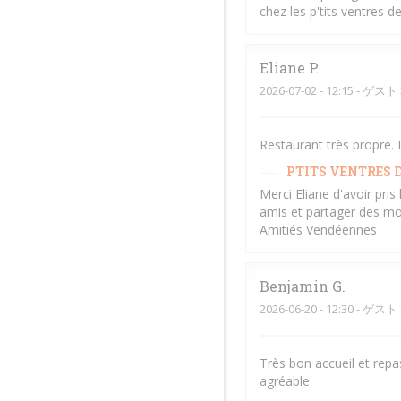
chez les p'tits ventres 
Eliane
P
2026-07-02
- 12:15 - ゲスト 
Restaurant très propre. L
PTITS VENTRES D
Merci Eliane d'avoir pri
amis et partager des mo
Amitiés Vendéennes
Benjamin
G
2026-06-20
- 12:30 - ゲスト 
Très bon accueil et repa
agréable