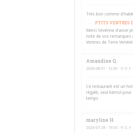
Très bon comme d'habitud
PTITS VENTRES D
Merci Sévérine d'avoir p
note de vos remarques af
Ventres de Terre !Amiti
Amandine
Q
2026-08-01
- 12:30 - ゲスト 
Ce restaurant est un hom
régalé, seul bémol pour 
temps
maryline
H
2026-07-28
- 19:30 - ゲスト 