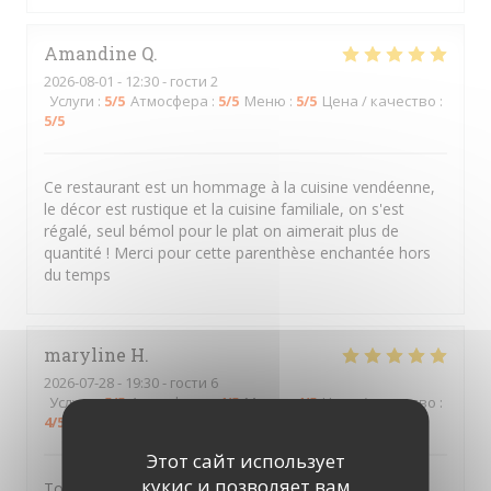
Amandine
Q
2026-08-01
- 12:30 - гости 2
Услуги
:
5
/5
Атмосфера
:
5
/5
Меню
:
5
/5
Цена / качество
:
5
/5
Ce restaurant est un hommage à la cuisine vendéenne,
le décor est rustique et la cuisine familiale, on s'est
régalé, seul bémol pour le plat on aimerait plus de
quantité ! Merci pour cette parenthèse enchantée hors
du temps
maryline
H
2026-07-28
- 19:30 - гости 6
Услуги
:
5
/5
Атмосфера
:
4
/5
Меню
:
4
/5
Цена / качество
:
4
/5
Этот сайт использует
кукис и позволяет вам
Tout est extra , je recommande 👍