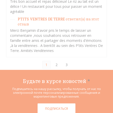
Très bon accueil et repas délicieux! Le riz au lait est un
délice ! Un restaurant pour tous pour passer un moment
agréable
PTITS VENTRES DE TERRE
ответил(а) на этот
отзыв
Merci Benjamin d'avoir pris le temps de laisser un
commentaire ,nous souhaitons vous retrouver en
famille entre amis et partager des moments d'émotions
,à la vendéennes . A bientôt au sein des P'tits Ventres De
Terre. Amitiés Vendéennes
1
2
3
Будьте в курсе новостей
*
Подпишитесь на нашу рассылку, чтобы получать от нас по
электронной почте персонализированные сообщения и
маркетинговые предложения.
ПОДПИСАТЬСЯ