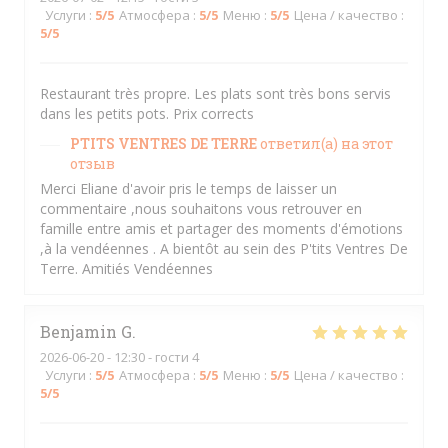
Услуги
:
5
/5
Атмосфера
:
5
/5
Меню
:
5
/5
Цена / качество
:
5
/5
Restaurant très propre. Les plats sont très bons servis
dans les petits pots. Prix corrects
PTITS VENTRES DE TERRE
ответил(а) на этот
отзыв
Merci Eliane d'avoir pris le temps de laisser un
commentaire ,nous souhaitons vous retrouver en
famille entre amis et partager des moments d'émotions
,à la vendéennes . A bientôt au sein des P'tits Ventres De
Terre. Amitiés Vendéennes
Benjamin
G
2026-06-20
- 12:30 - гости 4
Услуги
:
5
/5
Атмосфера
:
5
/5
Меню
:
5
/5
Цена / качество
:
5
/5