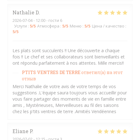
Nathalie
D
2026-07-04
- 12:00 - гости 6
Услуги
:
5
/5
Атмосфера
:
5
/5
Меню
:
5
/5
Цена / качество
:
5
/5
Les plats sont succulents !! Une découverte a chaque
fois !! Le chef et ses collaborateurs sont bienveillants et
ont répondu parfaitement à nos attentes. Mille mercis!!
PTITS VENTRES DE TERRE
ответил(а) на этот
отзыв
Merci Nathalie de votre avis de votre temps de vos
suggestions .L'équipe saura toujours vous accueillir pour
vous faire partager des moments de vie en famille entre
amis , Mystérieuses, Merveilleuses au fil des saisons
chez les p'tits ventres de terre .Amitiés Vendéennes
Eliane
P
2026-07-02
- 12:15 - гости 3