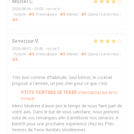
Muriel
C
2026-08-06
- 19:00 - гости 6
Услуги
:
4
/5
Атмосфера
:
4
/5
Меню
:
4
/5
Цена / качество
:
4
/5
Severine
V
2026-08-01
- 20:45 - гости 2
Услуги
:
4
/5
Атмосфера
:
4
/5
Меню
:
4
/5
Цена / качество
:
3
/5
Très bon comme d'habitude. Seul bémol, le cocktail
proposé à l'arrivée, un peu cher pour ce que c'est.
PTITS VENTRES DE TERRE
ответил(а) на этот
отзыв
Merci Sévérine d'avoir pris le temps de nous faire part de
votre avis. Dans le but de vous satisfaire, nous prenons
note de vos remarques afin d'améliorer nos services. A
bientôt pour une prochaine expérience chez les P'tits
Ventres de Terre !Amitiés Vendéennes