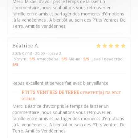
Merci Mikael d'avoir pris le temps de laisser un
commentaire ,nous souhaitons vous retrouver en
famille entre amis et partager des moments d'émotions
,à la vendéennes . A bientôt au sein des P'tits Ventres De
Terre. Amitiés Vendéennes
Béatrice
A
2026-07-13
- 20:00 - гости 2
Услуги
:
5
/5
Атмосфера
:
5
/5
Меню
:
5
/5
Цена / качество
:
5
/5
Repas excellent et service fait avec bienveillance
PTITS VENTRES DE TERRE
ответил(а) на этот
отзыв
Merci Béatrice d'avoir pris le temps de laisser un
commentaire ,nous souhaitons vous retrouver en
famille entre amis et partager des moments d'émotions
,à la vendéennes . A bientôt au sein des P'tits Ventres De
Terre. Amitiés Vendéennes