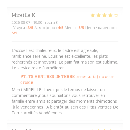
Mireille
K
2026-08-07
- 19:30 - гости 3
Услуги
:
3
/5
Атмосфера
:
4
/5
Меню
:
5
/5
Цена / качество
:
5
/5
L’accueil est chaleureux, le cadre est agréable,
l’ambiance sereine. Lcuisine est excellente, les plats
recherchés et innovants. Le pain fait maison est sublime.
Le service reste à améliorer.
PTITS VENTRES DE TERRE
ответил(а) на этот
отзыв
Merci MIREILLE d'avoir pris le temps de laisser un
commentaire ,nous souhaitons vous retrouver en
famille entre amis et partager des moments d'émotions
,à la vendéennes . A bientôt au sein des P'tits Ventres De
Terre. Amitiés Vendéennes