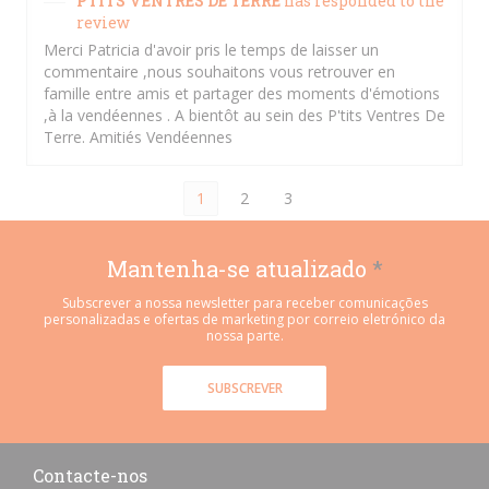
PTITS VENTRES DE TERRE
has responded to the
review
Merci Patricia d'avoir pris le temps de laisser un
commentaire ,nous souhaitons vous retrouver en
famille entre amis et partager des moments d'émotions
,à la vendéennes . A bientôt au sein des P'tits Ventres De
Terre. Amitiés Vendéennes
1
2
3
Mantenha-se atualizado
*
Subscrever a nossa newsletter para receber comunicações
personalizadas e ofertas de marketing por correio eletrónico da
nossa parte.
SUBSCREVER
Contacte-nos