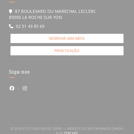
87 BOULEVARD DU MARECHAL LECLERC
((abre numa nova janela))
85000 LA ROCHE SUR YON
02 51 43 85 69
RESERVAR UMA MESA
PRIVATIZAÇÃO
Siga-nos
Facebook ((abre numa nova janela))
Instagram ((abre numa nova janela))
© 2026 PTITS VENTRES DE TERRE — WEBSITE DO RESTAURANTE CRIADO
((ABRE NUMA NOVA JANELA))
POR
ZENCHEF