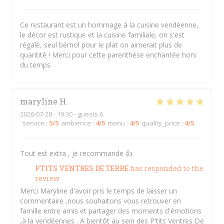
Ce restaurant est un hommage à la cuisine vendéenne,
le décor est rustique et la cuisine familiale, on s'est
régalé, seul bémol pour le plat on aimerait plus de
quantité ! Merci pour cette parenthèse enchantée hors
du temps
maryline
H
2026-07-28
- 19:30 - guests 6
service
:
5
/5
ambience
:
4
/5
menu
:
4
/5
quality_price
:
4
/5
Tout est extra , je recommande 👍
PTITS VENTRES DE TERRE
has responded to the
review
Merci Maryline d'avoir pris le temps de laisser un
commentaire ,nous souhaitons vous retrouver en
famille entre amis et partager des moments d'émotions
,à la vendéennes . A bientôt au sein des P'tits Ventres De