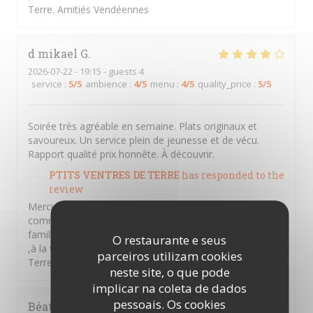
Terre. Amitiés Vendéennes
d mikael
G
2026-07-22
- 19:15 - guests 4
service
:
5
/5
ambience
:
4
/5
menu
:
4
/5
quality_price
:
5
/5
Soirée très agréable en semaine. Plats originaux et
savoureux. Un service plein de jeunesse et de vécu.
Rapport qualité prix honnête. À découvrir.
PTITS VENTRES DE TERRE
has responded to the
review
Merci Mikael d'avoir pris le temps de laisser un
commentaire ,nous souhaitons vous retrouver en
famille entre amis et partager des moments d'émotions
O restaurante e seus
,à la vendéennes . A bientôt au sein des P'tits Ventres De
parceiros utilizam cookies
Terre. Amitiés Vendéennes
neste site, o que pode
implicar na coleta de dados
pessoais. Os cookies
Béatrice
A