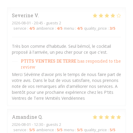
Severine
V
2026-08-01
- 20:45 - guests 2
service
:
4
/5
ambience
:
4
/5
menu
:
4
/5
quality_price
:
3
/5
Très bon comme d'habitude. Seul bémol, le cocktail
proposé à l'arrivée, un peu cher pour ce que c'est.
PTITS VENTRES DE TERRE
has responded to the
review
Merci Sévérine d'avoir pris le temps de nous faire part de
votre avis. Dans le but de vous satisfaire, nous prenons
note de vos remarques afin d'améliorer nos services. A
bientôt pour une prochaine expérience chez les P'tits
Ventres de Terre !Amitiés Vendéennes
Amandine
Q
2026-08-01
- 12:30 - guests 2
service
:
5
/5
ambience
:
5
/5
menu
:
5
/5
quality_price
:
5
/5