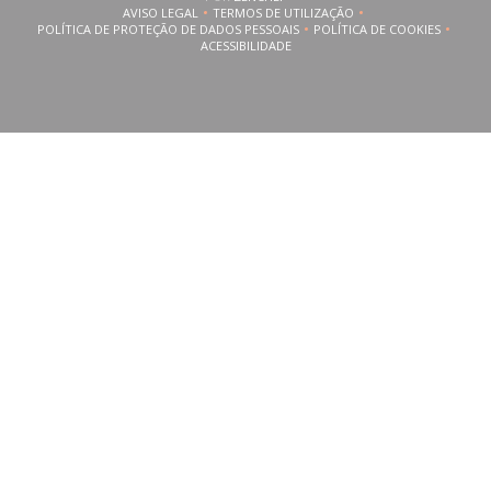
AVISO LEGAL
TERMOS DE UTILIZAÇÃO
((ABRE NUMA NOVA JANELA))
((ABRE NUMA NOVA JANELA))
POLÍTICA DE PROTEÇÃO DE DADOS PESSOAIS
POLÍTICA DE COOKIES
((ABRE NUMA NOVA JANELA))
((ABRE NUMA NOVA
ACESSIBILIDADE
((ABRE NUMA NOVA JANELA))