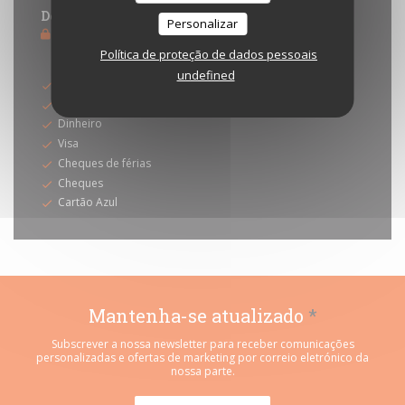
Domingo
Personalizar
Fechado
Política de proteção de dados pessoais
Métodos de pagamento
undefined
Sem contato
Títulos de restaurante
Dinheiro
Visa
Cheques de férias
Cheques
Cartão Azul
Mantenha-se atualizado
*
Subscrever a nossa newsletter para receber comunicações
personalizadas e ofertas de marketing por correio eletrónico da
nossa parte.