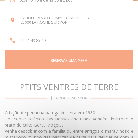
Aberto hoje de 19:00 a 21:00
87 BOULEVARD DU MARECHAL LECLERC
((abre numa nova janela))
85000 LA ROCHE SUR YON
02 51 43 85 69
RESERVAR UMA MESA
PTITS VENTRES DE TERRE
|
LA ROCHE SUR YON
Criação de pequena barriga de terra em 1980.
Um conceito único das nossas chaminés Vendée, incluindo o
prato de culto Goret Mogette.
Venha descobrir com a família ou entre amigos o maravilhoso e
misterioso mundo das barrigas de terra para deliciar-se com a