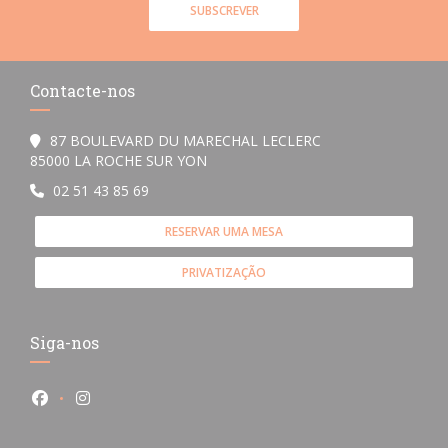
SUBSCREVER
Contacte-nos
87 BOULEVARD DU MARECHAL LECLERC
((abre numa nova janela))
85000 LA ROCHE SUR YON
02 51 43 85 69
RESERVAR UMA MESA
PRIVATIZAÇÃO
Siga-nos
Facebook ((abre numa nova janela))
Instagram ((abre numa nova janela))