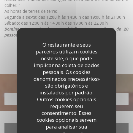
colher. "
As horas de terres de terre:
Segunda a sexta: das 12:00 h às 14:30 h das 19:00 h às 21:30 h
Sábado: das 12:00 h às 14:30 h das 19:00 h às 22:30 h
Domingo (excepcional para refeições / grupo, festa de 20
pessoas) NÃO COLOQUE PARA O MOMENTO.
O restaurante e seus
DESCUBRA A ÁREA
parceiros utilizam cookies
neste site, o que pode
implicar na coleta de dados
pessoais. Os cookies
denominados «necessários»
Descubra o nosso menu
são obrigatórios e
instalados por padrão.
Outros cookies opcionais
DESCUBRA O NOSSO MENU
requerem seu
consentimento. Esses
cookies opcionais servem
para analisar sua