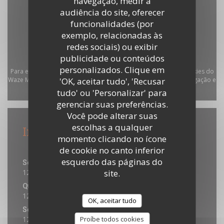
navegação, medir a
audiência do site, oferecer
funcionalidades (por
exemplo, relacionadas às
redes sociais) ou exibir
publicidade ou conteúdos
personalizados. Clique em
Para exibir o mapa interativo do Waze, você deve aceitar os cookies do
Waze Map (Google). Esses cookies podem coletar dados de navegação e
'OK, aceitar tudo', 'Recusar
tudo' ou 'Personalizar' para
localização.
Autorizar
gerenciar suas preferências.
Você pode alterar suas
escolhas a qualquer
Informações gerais
momento clicando no ícone
Horário de abertura
de cookie no canto inferior
esquerdo das páginas do
Seg
-
Qua
12:00 - 14:00
19:00 - 20:30
site.
•
Quinta-feira
12:00 - 14:00
19:00 - 20:45
•
OK, aceitar tudo
Sex
-
Sab
12:00 - 14:00
19:00 - 21:00
Proíbe todos cookies
•