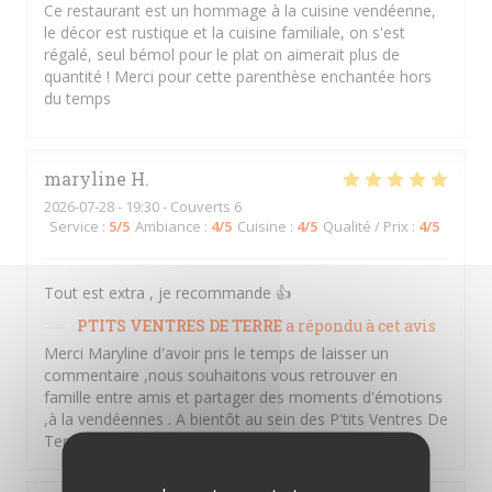
Ce restaurant est un hommage à la cuisine vendéenne,
le décor est rustique et la cuisine familiale, on s'est
régalé, seul bémol pour le plat on aimerait plus de
quantité ! Merci pour cette parenthèse enchantée hors
du temps
maryline
H
2026-07-28
- 19:30 - Couverts 6
Service
:
5
/5
Ambiance
:
4
/5
Cuisine
:
4
/5
Qualité / Prix
:
4
/5
Tout est extra , je recommande 👍
PTITS VENTRES DE TERRE
a répondu à cet avis
Merci Maryline d'avoir pris le temps de laisser un
commentaire ,nous souhaitons vous retrouver en
famille entre amis et partager des moments d'émotions
,à la vendéennes . A bientôt au sein des P'tits Ventres De
Terre. Amitiés Vendéennes