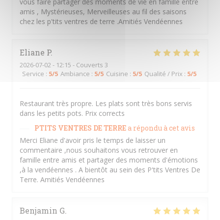
vous faire partager des moments de vie en famille entre
amis , Mystérieuses, Merveilleuses au fil des saisons
chez les p'tits ventres de terre .Amitiés Vendéennes
Eliane
P
2026-07-02
- 12:15 - Couverts 3
Service
:
5
/5
Ambiance
:
5
/5
Cuisine
:
5
/5
Qualité / Prix
:
5
/5
Restaurant très propre. Les plats sont très bons servis
dans les petits pots. Prix corrects
PTITS VENTRES DE TERRE
a répondu à cet avis
Merci Eliane d'avoir pris le temps de laisser un
commentaire ,nous souhaitons vous retrouver en
famille entre amis et partager des moments d'émotions
,à la vendéennes . A bientôt au sein des P'tits Ventres De
Terre. Amitiés Vendéennes
Benjamin
G