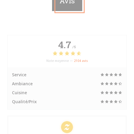
Avis
4.7
/5
Note moyenne —
2104 avis
Service
Ambiance
Cuisine
Qualité/Prix