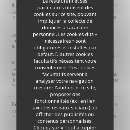
Le restaurant et ses
d mikael
G
partenaires utilisent des
2026-07-22
- 19:15 - Couverts 4
cookies sur ce site, pouvant
Service
:
5
/5
Ambiance
:
4
/5
Cuisine
:
4
/5
Qualité / Prix
:
5
/5
impliquer la collecte de
données à caractère
personnel. Les cookies dits «
Soirée très agréable en semaine. Plats originaux et
nécessaires » sont
savoureux. Un service plein de jeunesse et de vécu.
Rapport qualité prix honnête. À découvrir.
obligatoires et installés par
défaut. D'autres cookies
PTITS VENTRES DE TERRE
a répondu à cet avis
facultatifs nécessitent votre
Merci Mikael d'avoir pris le temps de laisser un
consentement. Ces cookies
commentaire ,nous souhaitons vous retrouver en
facultatifs servent à
famille entre amis et partager des moments d'émotions
,à la vendéennes . A bientôt au sein des P'tits Ventres De
analyser votre navigation,
Terre. Amitiés Vendéennes
mesurer l'audience du site,
proposer des
fonctionnalités (ex : en lien
Béatrice
A
avec les réseaux sociaux) ou
2026-07-13
- 20:00 - Couverts 2
afficher des publicités ou
Service
:
5
/5
Ambiance
:
5
/5
Cuisine
:
5
/5
Qualité / Prix
:
5
/5
contenus personnalisés.
Cliquez sur « Tout accepter